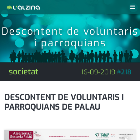
notícies
Descontent de voluntaris
últimes notícies
i parroquians
revistes pdf
activitats
anunciants
agenda
societat
16-09-2019
#
218
subscripció
cultura
d'interès
economia
DESCONTENT DE VOLUNTARIS I
PARROQUIANS DE PALAU
empresa
contacte
entrevista
farmàcies
telèfons
esports
×