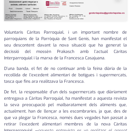
medi ambient
calendari
opinió
política
Voluntaris Càritas Parroquial, i un important nombre de
parroquians de la Parròquia de Sant Genís, han manifestat el
promo serveis
seu descontent davant la nova situació que ha generat la
decissió del mossèn Prakasch amb l’actual Càritas
reportatge
Interparroquial i la marxa de la Francesca Casajuana.
salut
D’una banda, el fet de no continuar amb la feina diària de la
recollida de l’excedent alimentari de botigues i supermercats,
serveis
tasca que fins ara realitzava la Francesca.
De fet, la responsable d’un dels supermercats que diàriament
societat
entregava a Càritas Parroquial, ha manifestat a aquesta revista
la seva preocupació pel malbaratament dels aliments que,
successos
actualment, han de llençar a les escombraries, ja que, des de
que va plegar la Francesca, només dues vegades han passat a
urbanisme
retirar l’excedent alimentari membres de la nova Càritas
editorial
Interparroquial —
aquesta entrevista es va realitzar el passat