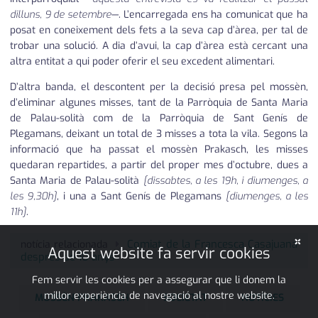
dilluns, 9 de setembre
—. L’encarregada ens ha comunicat que ha
posat en coneixement dels fets a la seva cap d’àrea, per tal de
trobar una solució. A dia d’avui, la cap d’àrea està cercant una
altra entitat a qui poder oferir el seu excedent alimentari.
D’altra banda, el descontent per la decisió presa pel mossèn,
d’eliminar algunes misses, tant de la Parròquia de Santa Maria
de Palau-solità com de la Parròquia de Sant Genís de
Plegamans, deixant un total de 3 misses a tota la vila. Segons la
informació que ha passat el mossèn Prakasch, les misses
quedaran repartides, a partir del proper mes d’octubre, dues a
Santa Maria de Palau-solità
[dissabtes, a les 19h, i diumenges, a
les 9,30h]
, i una a Sant Genís de Plegamans
[diumenges, a les
11h]
.
×
Comiat de la Francesca Casajuana
notícia relacionada
Aquest website fa servir cookies
després de 10 anys
Fem servir les cookies per a assegurar que li donem la
millor experiència de navegació al nostre website.
MOSSÈN PRAKASCH
SOCIETAT
NOTÍCIES