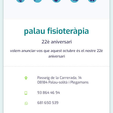
medi ambient
calendari
opinió
política
palau fisioteràpia
promo serveis
22è aniversari
reportatge
volem anunciar-vos que aquest octubre és el nostre 22è
aniversari
salut
serveis
Passeig de la Carrerada, 14
societat
08184 Palau-solità i Plegamans
successos
93 864 46 94
urbanisme
681 650 539
editorial