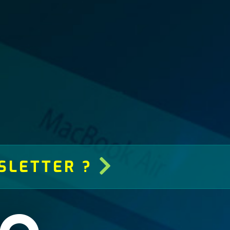
SLETTER ?