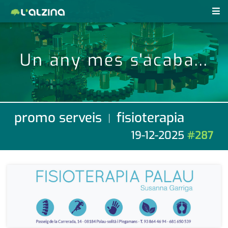
notícies
Un any més s'acaba...
últimes notícies
revistes pdf
activitats
anunciants
agenda
promo serveis
fisioterapia
|
subscripció
cultura
19-12-2025
#287
d'interès
economia
empresa
contacte
entrevista
farmàcies
telèfons
esports