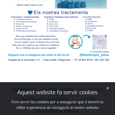
×
FISIOTERÀPIA
PROMO SERVEIS
NOTÍCIES
Aquest website fa servir cookies
PALAU-SOLITÀ I PLEGAMANS
L'ALZINA
Fem servir les cookies per a assegurar que li donem la
millor experiència de navegació al nostre website.
comparteix la notícia...