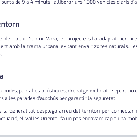
punta de 9 a 4 minuts i alliberar uns 1.000 vehicles diaris d'
entorn
e de Palau, Naomi Mora, el projecte s'ha adaptat per pre
ment amb la trama urbana, evitant envair zones naturals, i e
.
sa
 rotondes, pantalles acústiques, drenatge millorat i separació d
s a les parades d'autobús per garantir la seguretat.
la Generalitat desplega arreu del territori per connectar mu
tuació, el Vallès Oriental fa un pas endavant cap a una mob