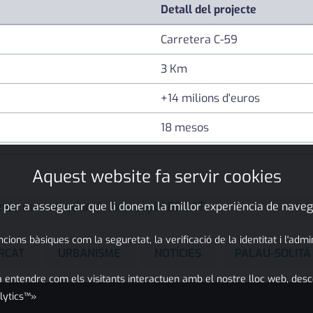
Detall del projecte
Carretera C-59
3 Km
+14 milions d'euros
18 mesos
Aquest website fa servir cookies
dran un corredor de bus ràpid BRCAT
 per a assegurar que li donem la millor experiència de naveg
ons bàsiques com la seguretat, la verificació de la identitat i l'adm
RCAT
URBANISME
NOTÍCIES
PALAU-SOLITÀ
 entendre com els visitants interactuen amb el nostre lloc web, desc
lytics™»