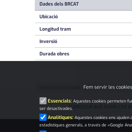
Dades dels BRCAT
Ubicació
Longitud tram
Inversió
Durada obres
Caldes i Palau tin
Fem servir les cookies
notícia relacionada
Essencials:
Aquestes cookies permeten funci
CORREDOR BUS RAPID C59 B
ser desactivades.
Analítiques:
Aquestes cookies ens ajuden a
estadístiques generals, a través de «Google Ana