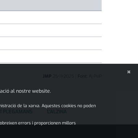
×
JMP
25
•
11
•
2025
|
Font:
Aj PsiP
ació al nostre website.
inistració de la xarxa. Aquestes cookies no poden
 I PLEGAMANS
L'ALZINA
obreixen errors i proporcionen millors