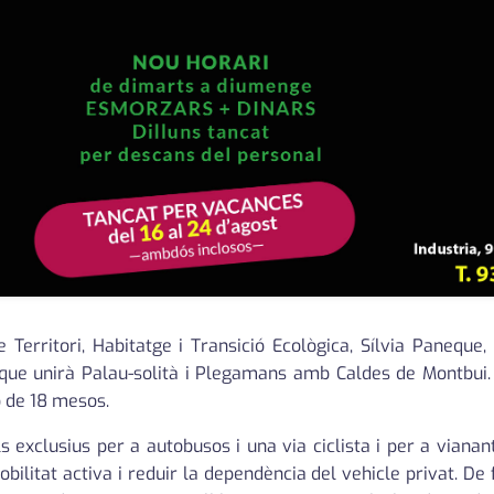
Territori, Habitatge i Transició Ecològica, Sílvia Paneque,
 que unirà Palau-solità i Plegamans amb Caldes de Montbui. 
ó de 18 mesos.
s exclusius per a autobusos i una via ciclista i per a vianants
obilitat activa i reduir la dependència del vehicle privat. D