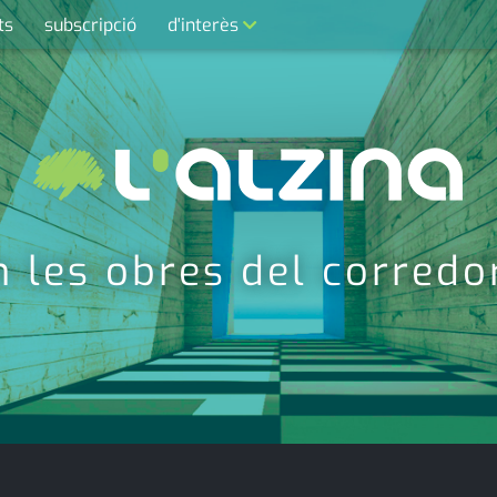
ts
subscripció
d'interès
contacte
farmàcies
telèfons
calendari
en les obres del corred