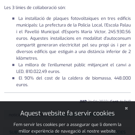
Les 3 línies de col·laboració són:
La instal·lació de plaques fotovoltaiques en tres edificis
municipals: La prefectura de la Policia Local, l'Escola Palau
i el Pavelló Municipal d'Esports Maria Víctor, 245.930,56
euros. Aquestes instal·lacions en modalitat d'autoconsum
compartit generaran electricitat pel seu propi ús i per a
diversos edificis que estiguin a una distància inferior de 2
kilòmetres.
La millora de l'enllumenat públic mitjançant el canvi a
LED, 810.022,49 euros.
El 90% del cost de la caldera de biomassa, 448.000
euros.
JMP
24
•
04
•
2023
|
Font:
Aj PsiP
×
Aquest website fa servir cookies
Resum del Ple ordinari d'abril
notícia relacionada
Fem servir les cookies per a assegurar que li donem la
millor experiència de navegació al nostre website.
SUBVENCIÓ RENOVABLES
POLÍTICA
NOTÍCIES