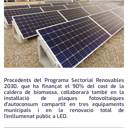
medi ambient
calendari
opinió
política
promo serveis
reportatge
salut
serveis
Procedents del Programa Sectorial Renovables
2030, que ha finançat el 90% del cost de la
societat
caldera de biomassa, col·laborarà també en la
instal·lació de plaques fotovoltaiques
successos
d'autoconsum compartit en tres equipaments
municipals i en la renovació total de
urbanisme
l'enllumenat públic a LED.
editorial