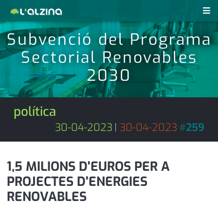
Subvenció del Programa
notícies
Sectorial Renovables
últimes notícies
revistes pdf
2030
activitats
anunciants
agenda
política
subscripció
cultura
30-04-2023
|
30-04-2023
#
259
d'interès
economia
1,5 MILIONS D'EUROS PER A
empresa
contacte
PROJECTES D'ENERGIES
entrevista
farmàcies
RENOVABLES
telèfons
esports