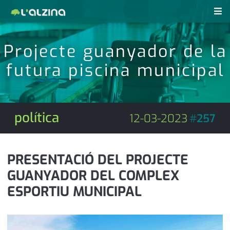
notícies
Projecte guanyador de la
últimes notícies
futura piscina municipal
revistes pdf
activitats
anunciants
agenda
política
12-03-2023
#
257
subscripció
cultura
d'interès
economia
PRESENTACIÓ DEL PROJECTE
GUANYADOR DEL COMPLEX
empresa
contacte
ESPORTIU MUNICIPAL
entrevista
farmàcies
telèfons
esports