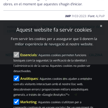
obres, en el moment que aquestes s'hagin d'iniciar.
JMP
11
•
03
•
2023
|
Font:
Aj PsiP
×
Primera fase de l'avantprojecte del
notícia relacionada
Aquest website fa servir cookies
complex esportiu municipal
Fem servir les cookies per a assegurar que li donem la
millor experiència de navegació al nostre website.
COMPLEX PISCINA MUNICIPAL
POLÍTICA
NOTÍCIES
PALAU-SOLITÀ I PLEGAMANS
L'ALZINA
Essencials:
Aquestes cookies permeten funcions
bàsiques com la seguretat, la verificació de la identitat i
l'administració de la xarxa. Aquestes cookies no poden ser
desactivades.
Analítiques:
Aquestes cookies ens ajuden a entendre
com els visitants interactuen amb el nostre lloc web,
descobreixen errors i proporcionen millors estadístiques
generals, a través de «Google Analytics™»
Marketing:
Aquestes cookies s'utilitzen per a
compartir continguts en xarxes socials i fer un seguiment de