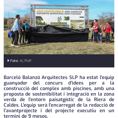
medi ambient
calendari
opinió
política
promo serveis
reportatge
salut
Foto:
Aj PsiP
.
serveis
Barceló Balanzó Arquitectes SLP ha estat l'equip
guanyador del concurs d'idees per a la
societat
construcció del complex amb piscines, amb una
proposta de sostenibilitat i integració en la zona
successos
verda de l'entorn paisatgístic de la Riera de
Caldes. L'equip serà l'encarregat de la redacció de
urbanisme
l'avantprojecte i del projecte executiu en un
termini de 9 mesos.
editorial