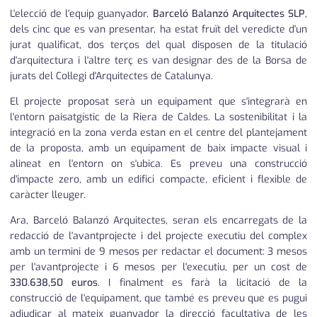
L'elecció de l'equip guanyador,
Barceló Balanzó Arquitectes SLP
,
dels cinc que es van presentar, ha estat fruït del veredicte d'un
jurat qualificat, dos terços del qual disposen de la titulació
d'arquitectura i l'altre terç es van designar des de la Borsa de
jurats del Col·legi d'Arquitectes de Catalunya.
El projecte proposat serà un equipament que s'integrarà en
l'entorn paisatgístic de la Riera de Caldes. La sostenibilitat i la
integració en la zona verda estan en el centre del plantejament
de la proposta, amb un equipament de baix impacte visual i
alineat en l'entorn on s'ubica. Es preveu una construcció
d'impacte zero, amb un edifici compacte, eficient i flexible de
caràcter lleuger.
Ara, Barceló Balanzó Arquitectes, seran els encarregats de la
redacció de l'avantprojecte i del projecte executiu del complex
amb un termini de 9 mesos per redactar el document: 3 mesos
per l'avantprojecte i 6 mesos per l'executiu, per un cost de
330.638,50 euros
. I finalment es farà la licitació de la
construcció de l'equipament, que també es preveu que es pugui
adjudicar al mateix guanyador la direcció facultativa de les