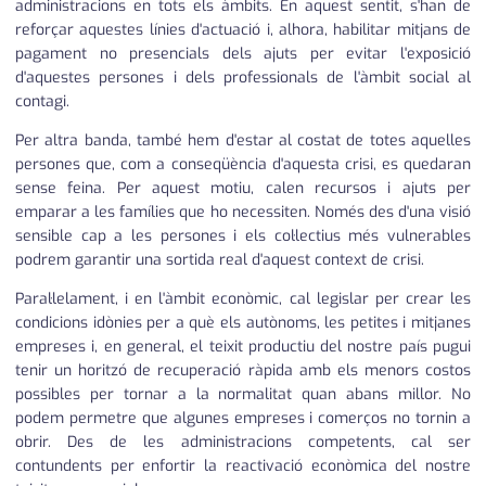
administracions en tots els àmbits. En aquest sentit, s'han de
reforçar aquestes línies d'actuació i, alhora, habilitar mitjans de
pagament no presencials dels ajuts per evitar l'exposició
d'aquestes persones i dels professionals de l'àmbit social al
contagi.
Per altra banda, també hem d'estar al costat de totes aquelles
persones que, com a conseqüència d'aquesta crisi, es quedaran
sense feina. Per aquest motiu, calen recursos i ajuts per
emparar a les famílies que ho necessiten. Només des d'una visió
sensible cap a les persones i els col·lectius més vulnerables
podrem garantir una sortida real d'aquest context de crisi.
Paral·lelament, i en l'àmbit econòmic, cal legislar per crear les
condicions idònies per a què els autònoms, les petites i mitjanes
empreses i, en general, el teixit productiu del nostre país pugui
tenir un horitzó de recuperació ràpida amb els menors costos
possibles per tornar a la normalitat quan abans millor. No
podem permetre que algunes empreses i comerços no tornin a
obrir. Des de les administracions competents, cal ser
contundents per enfortir la reactivació econòmica del nostre