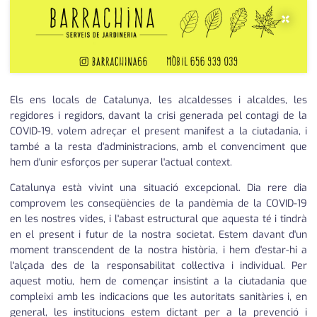
medi ambient
calendari
×
opinió
política
Els ens locals de Catalunya, les alcaldesses i alcaldes, les
promo serveis
regidores i regidors, davant la crisi generada pel contagi de la
COVID-19, volem adreçar el present manifest a la ciutadania, i
reportatge
també a la resta d'administracions, amb el convenciment que
hem d'unir esforços per superar l'actual context.
salut
Catalunya està vivint una situació excepcional. Dia rere dia
serveis
comprovem les conseqüències de la pandèmia de la COVID-19
en les nostres vides, i l'abast estructural que aquesta té i tindrà
societat
en el present i futur de la nostra societat. Estem davant d'un
moment transcendent de la nostra història, i hem d'estar-hi a
successos
l'alçada des de la responsabilitat col·lectiva i individual. Per
aquest motiu, hem de començar insistint a la ciutadania que
urbanisme
compleixi amb les indicacions que les autoritats sanitàries i, en
general, les institucions estem dictant per a la prevenció i
editorial