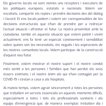
Els governs locals no som només uns receptors i executors de
les polítiques europees, estatals o nacionals. Volem ser
escoltats, compartir els reptes i prendre decisions des del diàleg
i l'acord. El ens locals podem i volem ser coresponsables de les
decisions estructurals que s'han de prendre per a redreçar
l'actual situació i afrontar el futur. La nostra proximitat amb la
ciutadania, també en aquesta situació que estem patint i vivint
actualment, ens fa tenir un especial coneixement i sensibilitat
sobre quines són les necessitats, els neguits i les aspiracions de
les nostres comunitats locals. Volem participar de la construcció
d'aquest nou futur.
Finalment, volem mostrar el nostre suport i el nostre condol
més sentit a les persones i famílies que han perdut els seus
éssers estimats; i el nostre ànim als qui s'han contagiat per la
COVID-19 i s'estan a casa o als hospitals.
Al mateix temps, volem agrair sincerament a totes les persones
que treballen en serveis essencials en aquests moments difícils,
especialment a totes i tots els professionals sanitaris i als
equips d'emergència que, de manera exemplar, treballen dia i