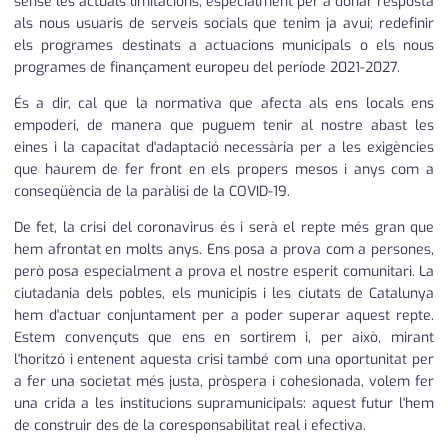
sense les actuals limitacions, especialment per a donar resposta
als nous usuaris de serveis socials que tenim ja avui; redefinir
els programes destinats a actuacions municipals o els nous
programes de finançament europeu del període 2021-2027.
És a dir, cal que la normativa que afecta als ens locals ens
empoderi, de manera que puguem tenir al nostre abast les
eines i la capacitat d'adaptació necessària per a les exigències
que haurem de fer front en els propers mesos i anys com a
conseqüència de la paràlisi de la COVID-19.
De fet, la crisi del coronavirus és i serà el repte més gran que
hem afrontat en molts anys. Ens posa a prova com a persones,
però posa especialment a prova el nostre esperit comunitari. La
ciutadania dels pobles, els municipis i les ciutats de Catalunya
hem d'actuar conjuntament per a poder superar aquest repte.
Estem convençuts que ens en sortirem i, per això, mirant
l'horitzó i entenent aquesta crisi també com una oportunitat per
a fer una societat més justa, pròspera i cohesionada, volem fer
una crida a les institucions supramunicipals: aquest futur l'hem
de construir des de la coresponsabilitat real i efectiva.