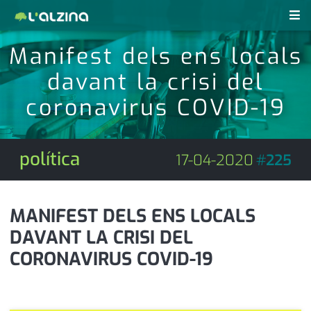
Manifest dels ens locals
notícies
davant la crisi del
últimes notícies
revistes pdf
coronavirus COVID-19
activitats
anunciants
agenda
política
17-04-2020
#
225
subscripció
cultura
d'interès
economia
MANIFEST DELS ENS LOCALS
DAVANT LA CRISI DEL
empresa
contacte
CORONAVIRUS COVID-19
entrevista
farmàcies
telèfons
esports