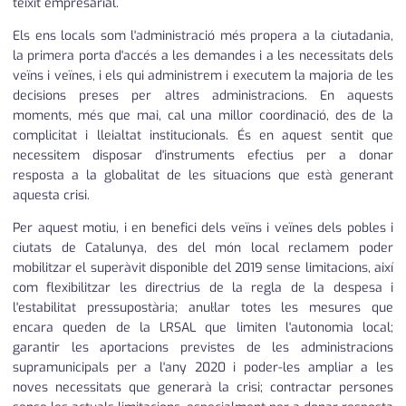
teixit empresarial.
Els ens locals som l'administració més propera a la ciutadania,
la primera porta d'accés a les demandes i a les necessitats dels
veïns i veïnes, i els qui administrem i executem la majoria de les
decisions preses per altres administracions. En aquests
moments, més que mai, cal una millor coordinació, des de la
complicitat i lleialtat institucionals. És en aquest sentit que
necessitem disposar d'instruments efectius per a donar
resposta a la globalitat de les situacions que està generant
aquesta crisi.
Per aquest motiu, i en benefici dels veïns i veïnes dels pobles i
ciutats de Catalunya, des del món local reclamem poder
mobilitzar el superàvit disponible del 2019 sense limitacions, així
com flexibilitzar les directrius de la regla de la despesa i
l'estabilitat pressupostària; anul·lar totes les mesures que
encara queden de la LRSAL que limiten l'autonomia local;
garantir les aportacions previstes de les administracions
supramunicipals per a l'any 2020 i poder-les ampliar a les
noves necessitats que generarà la crisi; contractar persones