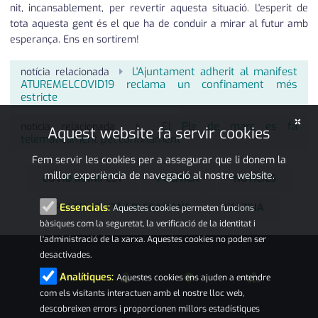
nit, incansablement, per revertir aquesta situació. L'esperit de
tota aquesta gent és el que ha de conduir a mirar al futur amb
esperança. Ens en sortirem!
L'Ajuntament adherit al manifest
notícia relacionada
ATUREMELCOVID19 reclama un confinament més
estricte
×
El Ple de març es fa
notícia relacionada
Aquest website fa servir cookies
telemàticament pel confinament
Fem servir les cookies per a assegurar que li donem la
millor experiència de navegació al nostre website.
COVID MANIFEST
POLÍTICA
NOTÍCIES
PALAU-SOLITÀ I PLEGAMANS
L'ALZINA
Essencials:
Aquestes cookies permeten funcions
bàsiques com la seguretat, la verificació de la identitat i
l'administració de la xarxa. Aquestes cookies no poden ser
desactivades.
Analítiques:
Aquestes cookies ens ajuden a entendre
com els visitants interactuen amb el nostre lloc web,
descobreixen errors i proporcionen millors estadístiques