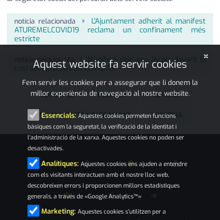
L'Ajuntament adherit al manifest
notícia relacionada
ATUREMELCOVID19 reclama un confinament més
estricte
×
Manifest dels ens locals davant la
notícia relacionada
Aquest website fa servir cookies
crisi del coronavirus COVID-19
Fem servir les cookies per a assegurar que li donem la
millor experiència de navegació al nostre website.
COVID PLE
POLÍTICA
NOTÍCIES
PALAU-SOLITÀ I PLEGAMANS
L'ALZINA
Essencials:
Aquestes cookies permeten funcions
bàsiques com la seguretat, la verificació de la identitat i
l'administració de la xarxa. Aquestes cookies no poden ser
desactivades.
Analítiques:
Aquestes cookies ens ajuden a entendre
com els visitants interactuen amb el nostre lloc web,
descobreixen errors i proporcionen millors estadístiques
generals, a través de «Google Analytics™»
Marketing:
Aquestes cookies s'utilitzen per a