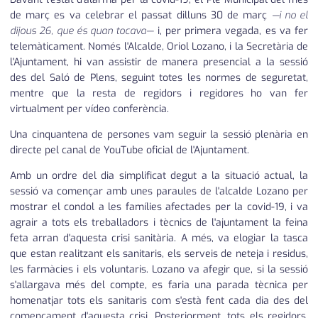
de març es va celebrar el passat dilluns 30 de març
—i no el
dijous 26, que és quan tocava—
i, per primera vegada, es va fer
telemàticament. Només l'Alcalde, Oriol Lozano, i la Secretària de
l'Ajuntament, hi van assistir de manera presencial a la sessió
des del Saló de Plens, seguint totes les normes de seguretat,
mentre que la resta de regidors i regidores ho van fer
virtualment per vídeo conferència.
Una cinquantena de persones vam seguir la sessió plenària en
directe pel canal de YouTube oficial de l'Ajuntament.
Amb un ordre del dia simplificat degut a la situació actual, la
sessió va començar amb unes paraules de l'alcalde Lozano per
mostrar el condol a les famílies afectades per la covid-19, i va
agrair a tots els treballadors i tècnics de l'ajuntament la feina
feta arran d'aquesta crisi sanitària. A més, va elogiar la tasca
que estan realitzant els sanitaris, els serveis de neteja i residus,
les farmàcies i els voluntaris. Lozano va afegir que, si la sessió
s'allargava més del compte, es faria una parada tècnica per
homenatjar tots els sanitaris com s'està fent cada dia des del
començament d'aquesta crisi. Posteriorment, tots els regidors,