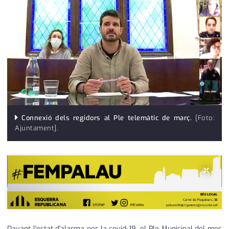
medi ambient
calendari
opinió
política
promo serveis
reportatge
salut
Connexió dels regidors al Ple telemàtic de març.
[Foto:
Ajuntament].
serveis
societat
×
successos
urbanisme
editorial
Davant l'estat d'alarma per la covid-19, el Ple Municipal del mes