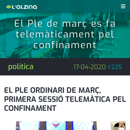
El Ple de març es fa
notícies
telemàticament pel
últimes notícies
revistes pdf
confinament
activitats
anunciants
agenda
política
17-04-2020
#
225
subscripció
cultura
d'interès
economia
EL PLE ORDINARI DE MARÇ,
PRIMERA SESSIÓ TELEMÀTICA PEL
empresa
contacte
CONFINAMENT
entrevista
farmàcies
telèfons
esports