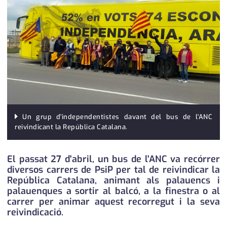
medi ambient
calendari
opinió
política
promo serveis
reportatge
salut
Un grup d'independentistes davant del bus de l'ANC
reivindicant la República Catalana.
serveis
El passat 27 d'abril, un bus de l'ANC va recórrer
societat
diversos carrers de PsiP per tal de reivindicar la
República Catalana, animant als palauencs i
successos
palauenques a sortir al balcó, a la finestra o al
carrer per animar aquest recorregut i la seva
urbanisme
reivindicació.
editorial