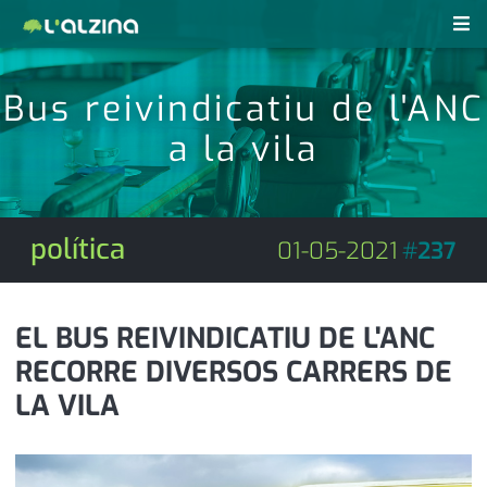
notícies
Bus reivindicatiu de l'ANC
últimes notícies
a la vila
revistes pdf
activitats
anunciants
agenda
política
01-05-2021
#
237
subscripció
cultura
d'interès
economia
EL BUS REIVINDICATIU DE L'ANC
RECORRE DIVERSOS CARRERS DE
empresa
contacte
LA VILA
entrevista
farmàcies
telèfons
esports