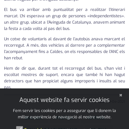
El bus va arribar amb puntualitat per a realitzar l'itinerari
marcat. L'hi esperava un grup de persones «independentistes».
un altre grup, ubicat a l'Avinguda de Catalunya, anavem animant
la festa a cada volta al pas del bus.
Un cotxe de voluntaris al davant de l'autobús anava marcant el
recorregut. A més, dos vehicles al darrere per a complementar
l'acompanyament fins a Caldes, on els responsables de l'ANC els
han rebut.
Hem de dir que, durant tot el recorregut del bus, s'han vist i
escoltat mostres de suport, encara que també hi han hagut
detractors que han propiciat alguns improperis i insults al seu
pas.
×
Aquest website fa servir cookies
JMP
28
•
04
•
2021
Fem servir les cookies per a assegurar que li donem la
millor experiència de navegació al nostre website.
BUS ANC
POLÍTICA
NOTÍCIES