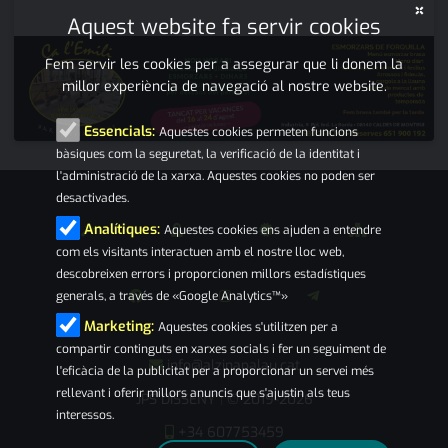
×
Aquest website fa servir cookies
Fem servir les cookies per a assegurar que li donem la
millor experiència de navegació al nostre website.
Essencials:
Aquestes cookies permeten funcions
bàsiques com la seguretat, la verificació de la identitat i
l'administració de la xarxa. Aquestes cookies no poden ser
desactivades.
Analítiques:
Aquestes cookies ens ajuden a entendre
com els visitants interactuen amb el nostre lloc web,
descobreixen errors i proporcionen millors estadístiques
generals, a través de «Google Analytics™»
Marketing:
Aquestes cookies s'utilitzen per a
compartir continguts en xarxes socials i fer un seguiment de
info@alzinapalau.cat
l'eficàcia de la publicitat per a proporcionar un servei més
rellevant i oferir millors anuncis que s'ajustin als teus
JPS DISSENY
© 2019-2026
|
interessos.
+34 607753459