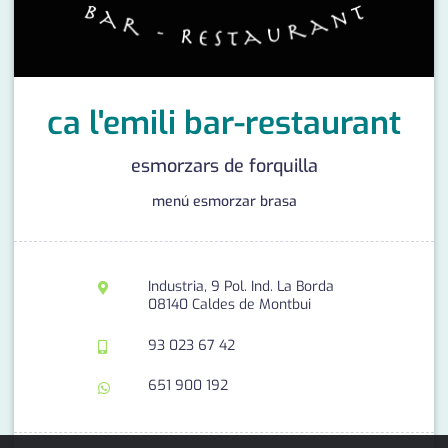
medi ambient
calendari
opinió
política
ca l'emili bar-restaurant
promo serveis
esmorzars de forquilla
reportatge
menú esmorzar brasa
salut
serveis
Industria, 9 Pol. Ind. La Borda
08140 Caldes de Montbui
societat
93 023 67 42
successos
651 900 192
urbanisme
editorial