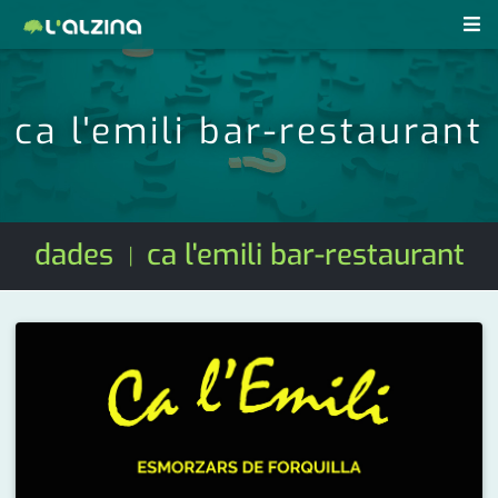
notícies
ca l'emili bar-restaurant
últimes notícies
revistes pdf
activitats
anunciants
agenda
dades
ca l'emili bar-restaurant
|
subscripció
cultura
d'interès
economia
empresa
contacte
entrevista
farmàcies
telèfons
esports