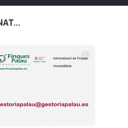
ONAT…
×