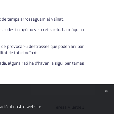
lt de temps arrosseguem al veïnat.
 rodes i ningú no ve a retirar-lo. La màquina
l de provocar-li destrosses que poden arribar
tat de tot el veïnat.
ada, alguna raó ha d'haver, ja sigui per temes
×
ació al nostre website.
Teresa Vilardell