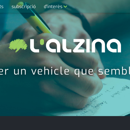
ts
subscripció
d'interès
contacte
farmàcies
telèfons
calendari
er un vehicle que sem