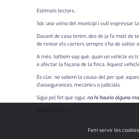
Estimats lectors,
Sóc una veïna del municipi i vull expressar 
Davant de casa tenim, des de ja fa molt de t
de rentar els carrers sempre s'ha de saltar a
A més, tothom sap què, quan un vehicle es tr
a afectar la façana de la finca. Aquest vehicle
És clar, no sabem la causa del per què aquest
d'assegurances, mecànics o judicials.
Sigui pel fet què sigui,
no hi hauria alguna man
Moltes gràcies.
Fem servir les cookies