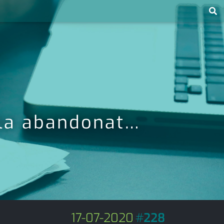
bla abandonat…
17-07-2020
#
228