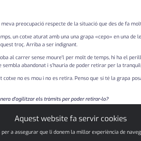
la meva preocupació respecte de la situació que des de fa mo
emps, un cotxe aturat amb una una grapa «cepo» en una de les
quest troç. Arriba a ser indignant.
oba al carrer sense moure'l per molt de temps, hi ha el peril
 sembla abandonat i s'hauria de poder retirar per la tranquil·li
 cotxe no es mou i no es retira. Penso que si té la grapa pos
era d'agilitzar els tràmits per poder retirar-lo?
Aquest website fa servir cookies
 per a assegurar que li donem la millor experiència de naveg