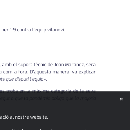
per 1-9 contra l’equip vilanoví.
, amb el suport tècnic de Joan Martínez, serà
sa com a fora. D’aquesta manera, va explicar
ts que disputi l’equip»
.
 es troba en la màxima categoria de la seva
×
egut a que la pandèmia obliga que la majoria
ació al nostre website.
s de YouTube.