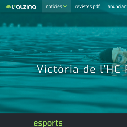
notícies
revistes pdf
anuncian
últimes notícies
activitats
agenda
cultura
economia
Victòria de l’HC
empresa
entrevista
esports
medi ambient
esports
opinió