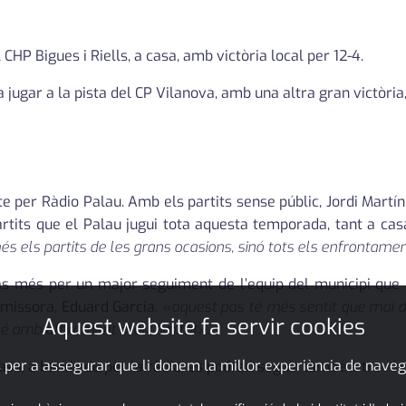
 CHP Bigues i Riells, a casa, amb victòria local per 12-4.
 jugar a la pista del CP Vilanova, amb una altra gran victòria, 
 per Ràdio Palau. Amb els partits sense públic, Jordi Martín
partits que el Palau jugui tota aquesta temporada, tant a ca
més els partits de les grans ocasions, sinó tots els enfrontamen
as més per un major seguiment de l’equip del municipi que
’emissora, Eduard Garcia,
«aquest pas té més sentit que mai d
Aquest website fa servir cookies
o bé amb aforament molt limitat»
.
 per a assegurar que li donem la millor experiència de naveg
casa, a banda de per la ràdio, es podran seguir també a travé