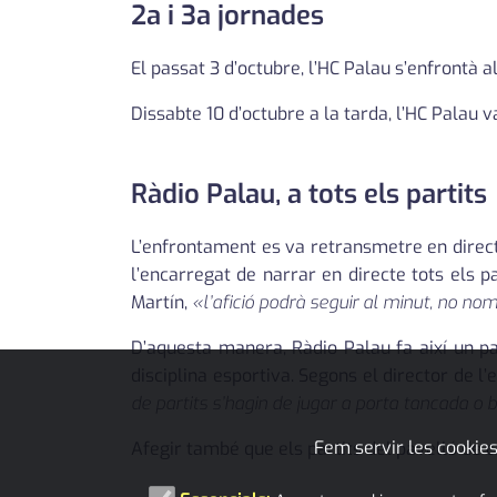
2a i 3a jornades
El passat 3 d’octubre, l’HC Palau s’enfrontà al
Dissabte 10 d’octubre a la tarda, l’HC Palau va
Ràdio Palau, a tots els partits
L’enfrontament es va retransmetre en directe
l’encarregat de narrar en directe tots els 
Martín,
«l’afició podrà seguir al minut, no no
D’aquesta manera, Ràdio Palau fa així un p
disciplina esportiva. Segons el director de l
de partits s’hagin de jugar a porta tancada 
Fem servir les cookies
Afegir també que els partits del pavelló de 