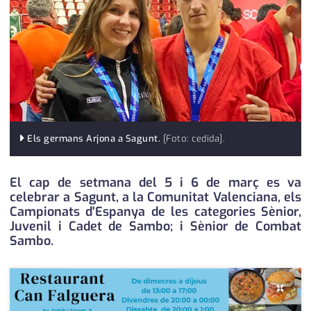
medi ambient
calendari
opinió
política
promo serveis
reportatge
Els germans Arjona a Sagunt.
[Foto: cedida].
salut
El cap de setmana del 5 i 6 de març es va
serveis
celebrar a Sagunt, a la Comunitat Valenciana, els
Campionats d'Espanya de les categories Sènior,
societat
Juvenil i Cadet de Sambo; i Sènior de Combat
Sambo.
successos
urbanisme
×
editorial