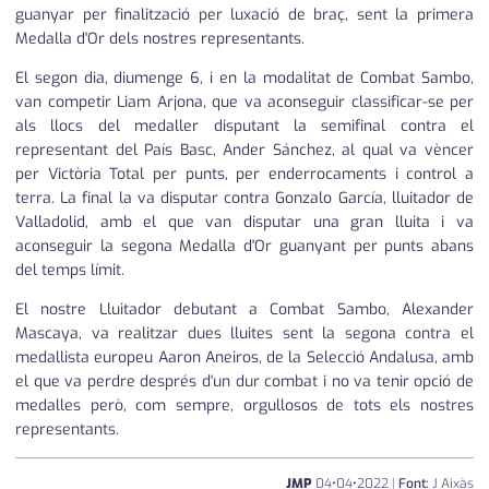
guanyar per finalització per luxació de braç, sent la primera
Medalla d'Or dels nostres representants.
El segon dia, diumenge 6, i en la modalitat de Combat Sambo,
van competir Liam Arjona, que va aconseguir classificar-se per
als llocs del medaller disputant la semifinal contra el
representant del País Basc, Ander Sánchez, al qual va vèncer
per Victòria Total per punts, per enderrocaments i control a
terra. La final la va disputar contra Gonzalo García, lluitador de
Valladolid, amb el que van disputar una gran lluita i va
aconseguir la segona Medalla d'Or guanyant per punts abans
del temps límit.
El nostre Lluitador debutant a Combat Sambo, Alexander
Mascaya, va realitzar dues lluites sent la segona contra el
medallista europeu Aaron Aneiros, de la Selecció Andalusa, amb
el que va perdre després d'un dur combat i no va tenir opció de
medalles però, com sempre, orgullosos de tots els nostres
representants.
JMP
04
•
04
•
2022
|
Font:
J Aixàs