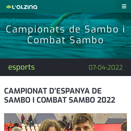
notícies
Campionats de Sambo i
últimes notícies
Combat Sambo
revistes pdf
activitats
anunciants
agenda
esports
07-04-2022
subscripció
cultura
d'interès
economia
CAMPIONAT D'ESPANYA DE
SAMBO I COMBAT SAMBO 2022
empresa
contacte
entrevista
farmàcies
telèfons
esports