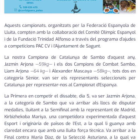
Aquests campionats, organitzats per la Federació Espanyola de
Lluita, compten amb la col·laboració del Comitè Olímpic Espanyol
i de la Fundació Trinidad Alfonso a través del programa d'ajudes
a competicions PAC CV i l'Ajuntament de Sagunt.
La nostra Campiona de Catalunya de Sambo d'aquest any,
Jazmín Arjona
—59kg—
i els dos Campions de Combat Sambo,
Liam Arjona
—64 kg—
i Alexander Mascaya
—58kg—
, tots dos en
categoria Sènior, van ser els representants seleccionats per
Catalunya per representar-nos al Campionat d'Espanya.
La Primera en competir el dissabte, dia 5, va ser Jazmín Arjona,
a la categoria de Sambo que va arribar als llocs de disputar
medalles, lluitant a la Semifinal amb la representant de Madrid,
Kirbizhekoba Mariya, una competidora experimentada d'aquest
Esport i originària de països de l'Est, a la qual li guanya amb
claredat encara que amb una lluita força tècnica. Va arribar a la
Final contra Maria Díaz, de la Selecció Asturiana, a la qual va