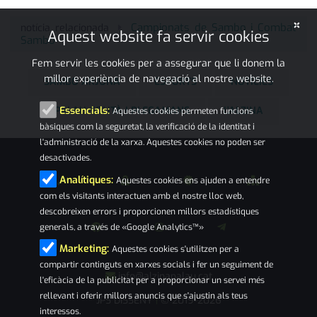
×
Campionats de Sambo i Combat
notícia relacionada
Aquest website fa servir cookies
Sambo
Fem servir les cookies per a assegurar que li donem la
millor experiència de navegació al nostre website.
SAMBO ARJONA
ESPORTS
NOTÍCIES
PALAU-SOLITÀ I PLEGAMANS
L'ALZINA
Essencials:
Aquestes cookies permeten funcions
bàsiques com la seguretat, la verificació de la identitat i
l'administració de la xarxa. Aquestes cookies no poden ser
desactivades.
Analítiques:
Aquestes cookies ens ajuden a entendre
com els visitants interactuen amb el nostre lloc web,
descobreixen errors i proporcionen millors estadístiques
generals, a través de «Google Analytics™»
Marketing:
Aquestes cookies s'utilitzen per a
compartir continguts en xarxes socials i fer un seguiment de
info@alzinapalau.cat
l'eficàcia de la publicitat per a proporcionar un servei més
rellevant i oferir millors anuncis que s'ajustin als teus
JPS DISSENY
© 2019-2026
|
interessos.