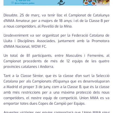
Dissabte, 25 de març, va tenir lloc el Campionat de Catalunya
d'MMA Amateur, per a majors de 18 anys; i el de la Classe B per
a nous competidors, al Pavelló de la Mina.
L'esdeveniment va ser organitzat per la Federació Catalana de
Lluita i Disciplines Associades, juntament amb la Promotora
d'MMA Nacional, WOW FC.
Un total de 81 participants, entre Masculins i Femenins, al
Campionat procedents de més de 12 equips de les quatre
províncies catalanes i Andorra.
Tant a la Classe Sènior, que és la classe d'on surt la Selecció
Catalana per als Campionats d'Espanya que es desenvoluparan
a Madrid el proper 3 de juny, com a la Classe B, que és la classe
amb més restriccions per a una màxima protecció dels nous
competidors, el nostre equip de competició, Union MMA es va
emportar totes dues Copes de Campió per Equips.
Aquestes victòries per equips comportarà que Union MMA sigui