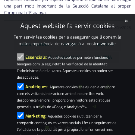
una part molt important de la Selecció Catalana al proper
Campionat d'Espanya.
×
Aquest website fa servir cookies
J Aixàs
24
•
04
•
2023
Fem servir les cookies per a assegurar que li donem la
millor experiència de navegació al nostre website.
MMA ARJONA
ESPORTS
NOTÍCIES
PALAU-SOLITÀ I PLEGAMANS
L'ALZINA
Essencials:
Aquestes cookies permeten funcions
bàsiques com la seguretat, la verificació de la identitat i
l'administració de la xarxa. Aquestes cookies no poden ser
desactivades.
Analítiques:
Aquestes cookies ens ajuden a entendre
com els visitants interactuen amb el nostre lloc web,
descobreixen errors i proporcionen millors estadístiques
generals, a través de «Google Analytics™»
Marketing:
Aquestes cookies s'utilitzen per a
compartir continguts en xarxes socials i fer un seguiment de
info@alzinapalau.cat
l'eficàcia de la publicitat per a proporcionar un servei més