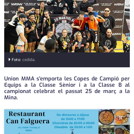
medi ambient
calendari
opinió
política
promo serveis
reportatge
Foto:
cedida
.
salut
Union MMA s'emporta les Copes de Campió per
serveis
Equips a la Classe Sènior i a la Classe B al
campionat celebrat el passat 25 de març a la
societat
Mina.
successos
×
urbanisme
editorial