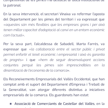
competitivitat de les pimes i ha destacat la tasca institucional de
la patronal.
En la seva intervenció, el secretari Vinaixa va refermar l'aposta
del Departament per les pimes del territori i va expressat que
«aquestes són més flexibles que les empreses grans i per això
tenen millor capacitat d'adaptació al canvi en un entorn econòmic
com l'actual»
.
Per la seva part, l'alcaldessa de Sabadell, Marta Farrés, va
expressar que
«la col·laboració entre el sector públic i privat
permet enfortir el teixit econòmic i empresarial i això és garantia
de progrés»
i que
«hem de seguir desenvolupant accions
conjuntes perquè les pimes són imprescindibles en la
dinamització de l'economia de la comarca
».
Els Reconeixements Empresarials del Vallès Occidental, que han
comptat amb el suport del Departament d'Empresa i Treball de
la Generalitat, van atorgar diferents distintius a iniciatives
empresarials de la comarca. Els guardonats han estat:
Associació de Comerciants de Castellar del Vallès
, en la