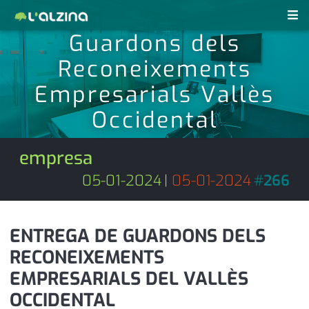
Guardons dels
notícies
Reconeixements
últimes notícies
Empresarials Vallès
revistes pdf
Occidental
activitats
anunciants
agenda
empresa
subscripció
cultura
05-01-2024
|
05-01-2024
#
266
d'interès
economia
ENTREGA DE GUARDONS DELS
empresa
contacte
RECONEIXEMENTS
entrevista
farmàcies
EMPRESARIALS DEL VALLÈS
telèfons
esports
OCCIDENTAL