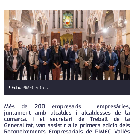
medi ambient
calendari
opinió
política
promo serveis
reportatge
salut
serveis
Foto:
PIMEC V Occ
.
societat
Més de 200 empresaris i empresàries,
successos
juntament amb alcaldes i alcaldesses de la
comarca, i el secretari de Treball de la
urbanisme
Generalitat, van assistir a la primera edició dels
Reconeixements Empresarials de PIMEC Vallès
editorial