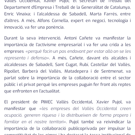
Vallès Occidental, Xavier Pujol; el secretari de Treball del
Departament d'Empresa i Treball de la Generalitat de Catalunya,
Enric Vinaixa; i l'alcaldessa de Sabadell, Marta Farrés, entre
d'altres. A més, Alfons Cornella, expert en negoci, tecnologia i
innovació, va fer una ponència.
Durant la seva intervenció, Antoni Cañete va manifestar la
importància de l'activisme empresarial i va fer una crida a les
empreses
«perquè facin un pas endavant per estar allà on se les
representa i defensa»
. A més, Cañete, davant els alcaldes i
alcaldesses de Sabadell, Sant Cugat, Rubí, Castellar del Vallès,
Ripollet, Barberà del Vallès, Matadepera i de Sentmenat, va
parlat sobre la importància de la col·laboració entre el sector
públic i el privat perquè les empreses puguin fer front als reptes
que enfronten en l'actualitat.
El president de PIMEC Vallès Occidental, Xavier Pujol, va
manifestar que
«les empreses del Vallès Occidental creen
ocupació, generen riquesa i la distribueixen de forma propera i
familiar en el nostre territori»
. Pujol també va reivindicar la
importància de la col·laboració publicoprivada per impulsar la