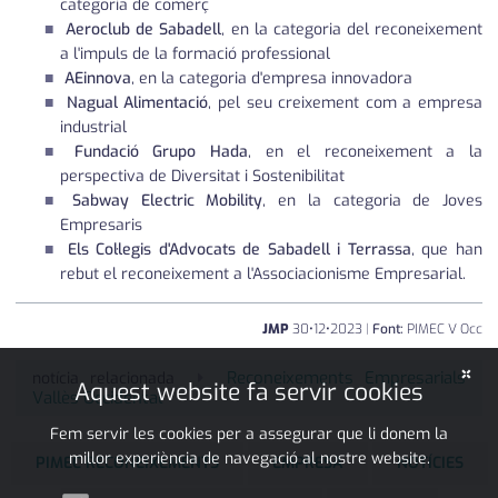
categoria de comerç
Aeroclub de Sabadell
, en la categoria del reconeixement
a l'impuls de la formació professional
AEinnova
, en la categoria d'empresa innovadora
Nagual Alimentació
, pel seu creixement com a empresa
industrial
Fundació Grupo Hada
, en el reconeixement a la
perspectiva de Diversitat i Sostenibilitat
Sabway Electric Mobility
, en la categoria de Joves
Empresaris
Els Col·legis d'Advocats de Sabadell i Terrassa
, que han
rebut el reconeixement a l'Associacionisme Empresarial.
JMP
30
•
12
•
2023
|
Font:
PIMEC V Occ
×
Reconeixements Empresarials
notícia relacionada
Aquest website fa servir cookies
Vallès Occidental
Fem servir les cookies per a assegurar que li donem la
millor experiència de navegació al nostre website.
PIMEC RECONEIXEMENTS
EMPRESA
NOTÍCIES