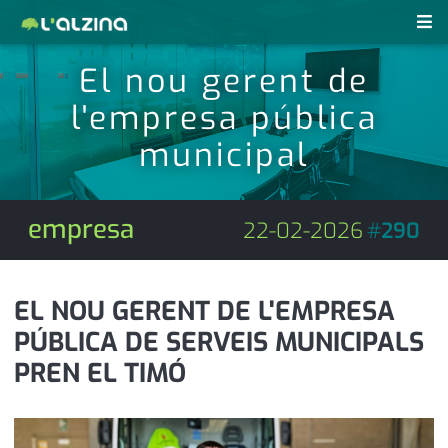
El nou gerent de
notícies
l'empresa pública
últimes notícies
revistes pdf
municipal
activitats
anunciants
agenda
empresa
22-02-2026
#
290
subscripció
cultura
d'interès
economia
EL NOU GERENT DE L'EMPRESA
PÚBLICA DE SERVEIS MUNICIPALS
empresa
contacte
PREN EL TIMÓ
entrevista
farmàcies
telèfons
esports