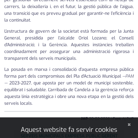
carrers, la deixalleria i, en el futur, la gestió pública de l'aigua,
una transició que es preveu gradual per garantir-ne l'eficiència i
la continuïtat.
L'estructura de govern de la societat està formada per la Junta
General, presidida per l'alcalde Oriol Lozano; el Consell
d'Administració; i la Gerència. Aquestes instàncies treballen
coordinadament per assegurar una administració rigorosa i
transparent dels serveis municipals.
La posada en marxa i consolidació d'aquesta empresa pública
forma part dels compromisos del Pla d'Actuació Municipal
—PAM
—
2023-2027, que aposta per un model de municipi sostenible,
equilibrat i saludable. L'arribada de Candela a la gerència reforça
aquesta línia estratègica i obre una nova etapa en la gestió dels
serveis locals.
JMP
20
•
02
•
2026
|
Font:
Aj PsiP
×
Aquest website fa servir cookies
SERVEIS MUNICIPALS EMPRESA PÚBLIC GERENT