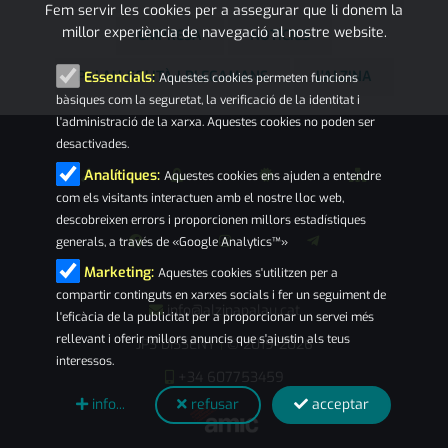
Fem servir les cookies per a assegurar que li donem la
millor experiència de navegació al nostre website.
EMPRESA
NOTÍCIES
PALAU-SOLITÀ I PLEGAMANS
L'ALZINA
Essencials:
Aquestes cookies permeten funcions
bàsiques com la seguretat, la verificació de la identitat i
l'administració de la xarxa. Aquestes cookies no poden ser
desactivades.
Analítiques:
Aquestes cookies ens ajuden a entendre
com els visitants interactuen amb el nostre lloc web,
descobreixen errors i proporcionen millors estadístiques
generals, a través de «Google Analytics™»
Marketing:
Aquestes cookies s'utilitzen per a
compartir continguts en xarxes socials i fer un seguiment de
info@alzinapalau.cat
l'eficàcia de la publicitat per a proporcionar un servei més
rellevant i oferir millors anuncis que s'ajustin als teus
JPS DISSENY
© 2019-2026
|
interessos.
+34 607753459
info...
refusar
acceptar