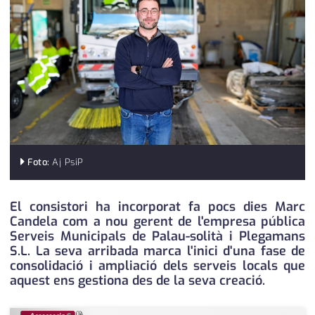
medi ambient
calendari
opinió
política
promo serveis
reportatge
salut
Foto:
Aj PsiP
serveis
El consistori ha incorporat fa pocs dies Marc
Candela com a nou gerent de l'empresa pública
societat
Serveis Municipals de Palau-solità i Plegamans
S.L. La seva arribada marca l'inici d'una fase de
successos
consolidació i ampliació dels serveis locals que
aquest ens gestiona des de la seva creació.
urbanisme
editorial