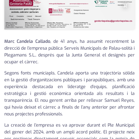
×
Marc Candela Callado
, de 41 anys, ha assumit recentment la
direcció de l'empresa pública Serveis Municipals de Palau-solità i
Plegamans S.L., després que la Junta General el designés per
ocupar el càrrec.
Segons fonts municiapls, Candela aporta una trajectòria sòlida
en la gestió d'organitzacions públiques i parapúbliques, amb una
experiència destacada en lideratge d'equips, planificació
estratègica i gestió econòmica orientada als resultats i la
transparència. El nou gerent arriba per rellevar Samuel Reyes,
qui havia deixat el càrrec a finals de l'any anterior per afrontar
nous projectes professionals.
La creació de l'empresa es va aprovar durant el Ple Municipal
del gener del 2024, amb un ampli acord polític. El projecte neix
per gestionar directament serveis essencials com la neteja de