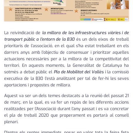
medi ambient
calendari
opinió
política
La reivindicació de
la millora de les infraestructures viàries i de
transport públic a l'entorn de la B30
és un dels eixos de treball
promo serveis
prioritaris de l'associació, en el qual s'ha estat treballant en els
darrers anys amb l'objectiu de consensuar i prioritzar aquelles
reportatge
actuacions necessàries per a la millora de la competitivitat del
territori. En aquests moments, la Generalitat de Catalunya ha
salut
sotmès a debat públic el
Pla de Mobilitat del Vallès
i la comissió
executiva de la B30 l'està analitzant per tal de fer-hi les seves
serveis
aportacions i propostes de millora.
societat
Aquest va ser un dels temes destacats a la reunió del passat 21
de març, en la qual, es va fer un repàs de les diferents accions
successos
realitzades per l'Associació durant l'any passat i es va concretar
el pla de treball 2020 que properament es portarà al consell
urbanisme
plenari.
editorial
D'entre els reptes immediats, posar en valor tota la feina feta