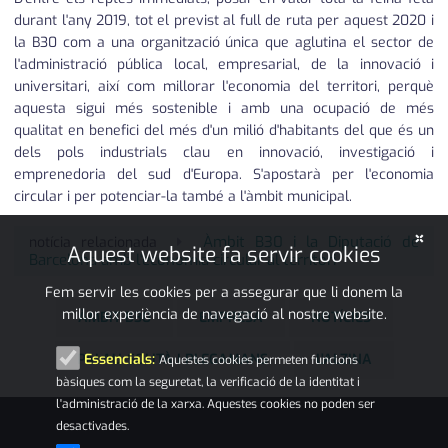
durant l'any 2019, tot el previst al full de ruta per aquest 2020 i
la B30 com a una organització única que aglutina el sector de
l'administració pública local, empresarial, de la innovació i
universitari, així com millorar l'economia del territori, perquè
aquesta sigui més sostenible i amb una ocupació de més
qualitat en benefici del més d'un milió d'habitants del que és un
dels pols industrials clau en innovació, investigació i
emprenedoria del sud d'Europa. S'apostarà per l'economia
circular i per potenciar-la també a l'àmbit municipal.
×
Àmbit B30 i la Diputació de
notícia relacionada
Aquest website fa servir cookies
Barcelona amb l'economia circular al territori
Fem servir les cookies per a assegurar que li donem la
millor experiència de navegació al nostre website.
ÀMBIT B30
EMPRESA
NOTÍCIES
PALAU-SOLITÀ I PLEGAMANS
L'ALZINA
Essencials:
Aquestes cookies permeten funcions
bàsiques com la seguretat, la verificació de la identitat i
l'administració de la xarxa. Aquestes cookies no poden ser
desactivades.