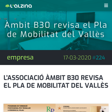
notícies
Àmbit B30 revisa el Pla
últimes notícies
de Mobilitat del Vallès
revistes pdf
activitats
anunciants
agenda
empresa
17-03-2020
#
224
subscripció
cultura
d'interès
economia
L'ASSOCIACIÓ ÀMBIT B30 REVISA
EL PLA DE MOBILITAT DEL VALLÈS
empresa
contacte
entrevista
farmàcies
telèfons
esports
×