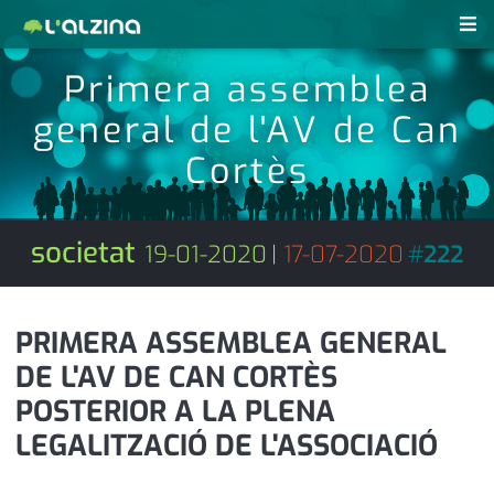
Primera assemblea
notícies
general de l'AV de Can
últimes notícies
revistes pdf
Cortès
activitats
anunciants
agenda
societat
19-01-2020
|
17-07-2020
#
222
subscripció
cultura
d'interès
economia
PRIMERA ASSEMBLEA GENERAL
DE L'AV DE CAN CORTÈS
empresa
contacte
POSTERIOR A LA PLENA
entrevista
farmàcies
LEGALITZACIÓ DE L'ASSOCIACIÓ
telèfons
esports