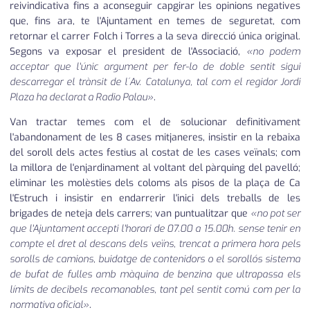
reivindicativa fins a aconseguir capgirar les opinions negatives
que, fins ara, te l'Ajuntament en temes de seguretat, com
retornar el carrer Folch i Torres a la seva direcció única original.
Segons va exposar el president de l'Associació,
«no podem
acceptar que l'únic argument per fer-lo de doble sentit sigui
descarregar el trànsit de l´Av. Catalunya, tal com el regidor Jordi
Plaza ha declarat a Radio Palau»
.
Van tractar temes com el de solucionar definitivament
l'abandonament de les 8 cases mitjaneres, insistir en la rebaixa
del soroll dels actes festius al costat de les cases veïnals; com
la millora de l'enjardinament al voltant del pàrquing del pavelló;
eliminar les molèsties dels coloms als pisos de la plaça de Ca
l'Estruch i insistir en endarrerir l'inici dels treballs de les
brigades de neteja dels carrers; van puntualitzar que
«no pot ser
que l'Ajuntament accepti l'horari de 07.00 a 15.00h. sense tenir en
compte el dret al descans dels veïns, trencat a primera hora pels
sorolls de camions, buidatge de contenidors o el sorollós sistema
de bufat de fulles amb màquina de benzina que ultrapassa els
límits de decibels recomanables, tant pel sentit comú com per la
normativa oficial»
.