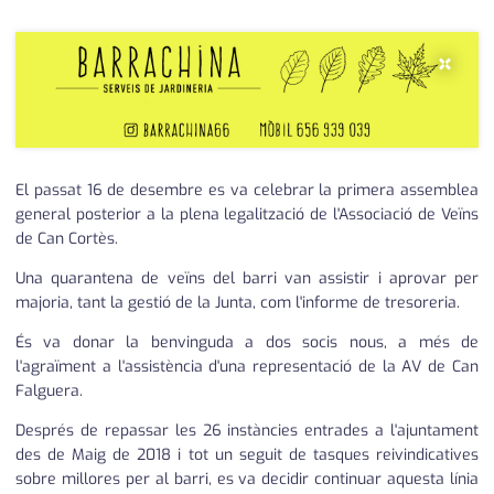
medi ambient
calendari
×
opinió
política
promo serveis
El passat 16 de desembre es va celebrar la primera assemblea
reportatge
general posterior a la plena legalització de l'Associació de Veïns
de Can Cortès.
salut
Una quarantena de veïns del barri van assistir i aprovar per
serveis
majoria, tant la gestió de la Junta, com l'informe de tresoreria.
És va donar la benvinguda a dos socis nous, a més de
societat
l'agraïment a l'assistència d'una representació de la AV de Can
Falguera.
successos
Després de repassar les 26 instàncies entrades a l'ajuntament
urbanisme
des de Maig de 2018 i tot un seguit de tasques reivindicatives
sobre millores per al barri, es va decidir continuar aquesta línia
editorial