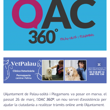
medi ambient
calendari
opinió
política
promo serveis
reportatge
salut
×
serveis
societat
successos
L'Ajuntament de Palau-solità i Plegamans va posar en marxa, el
urbanisme
passat 26 de març, l'
OAC 360º
, un nou servei d'assistència per
ajudar la ciutadania a realitzar tràmits online amb l'Ajuntament.
editorial