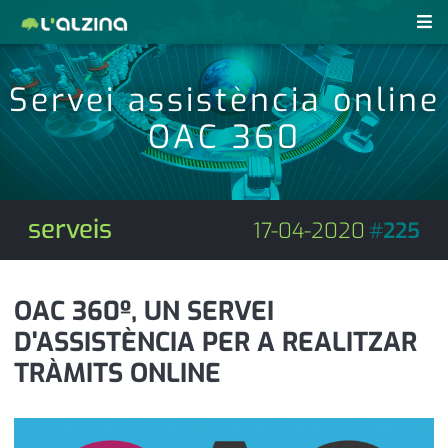
notícies
Servei assistència online
últimes notícies
OAC 360
revistes pdf
activitats
anunciants
agenda
serveis
17-04-2020
#
225
subscripció
cultura
d'interès
economia
OAC 360º, UN SERVEI
D'ASSISTÈNCIA PER A REALITZAR
empresa
contacte
TRÀMITS ONLINE
entrevista
farmàcies
telèfons
esports