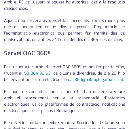
amb el PC de l'usuari, si aquest ho autoritza, per a la resolució
d'incidències.
Aquest nou servei afavoreix el fàcil accés als tràmits municipals
que es poden fer online dins el procés d'implantació de
l'administració electrònica que permet fer tràmits des de
qualsevol lloc, durant les 24 hores del dia, els 365 dies de l'any.
Servei OAC 360º
Per a contactar amb el servei OAC 360º, es pot fer per telèfon,
trucant al
93 864 93 93
, de dilluns a divendres, de 8 a 20 h; o
bé, enviant un correu electrònic a
oac360@palauplegamans.cat
.
Els tipus de consultes que es poden fer han de tenir a veure
amb el procediment per a la presentació d'instàncies
electròniques, ús de plataformes de contractació, notificacions
electròniques, inscripcions telemàtiques…
El servei inclou la connexió remota a l'ordinador de la persona