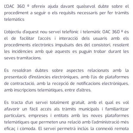
L'OAC 360 º ofereix ajuda davant qualsevol dubte sobre el
procediment a seguir o els requisits necessaris per fer tràmits
telemàtics
L'objectiu d'aquest nou servei telefònic i telemàtic OAC 360 º és
el de facilitar l'accés i interacció dels usuaris amb els
procediments electrònics impulsats des del consistori, resolent
les incidències amb què aquests es puguin trobar durant les
seves tramitacions.
Es resoldran dubtes sobre aspectes relacionats amb la
presentació d'instàncies electròniques, amb l'ús de plataformes
de contractació, amb la recepció de notificacions electròniques,
amb inscripcions telemàtiques, entre d'altres.
Es tracta d'un servei totalment gratuït, amb el qual es vol
afavorir un fàcil accés als tràmits municipals i familiaritzar
particulars, empreses i entitats amb les noves plataformes
telemàtiques que permeten una relació amb l'administració més
eficaç i còmoda. El servei permetrà inclús la connexió remota