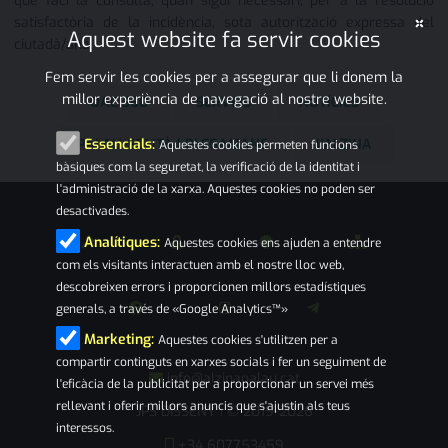
que faci la consulta, quan sigui necessari, per a la resolució
×
satisfactòria de la incidència, sota autorització expressa del
Aquest website fa servir cookies
ciutadà/ana.
Fem servir les cookies per a assegurar que li donem la
millor experiència de navegació al nostre website.
OAC 360
SERVEIS
NOTÍCIES
PALAU-SOLITÀ I PLEGAMANS
L'ALZINA
Essencials:
Aquestes cookies permeten funcions
bàsiques com la seguretat, la verificació de la identitat i
l'administració de la xarxa. Aquestes cookies no poden ser
desactivades.
Analítiques:
Aquestes cookies ens ajuden a entendre
com els visitants interactuen amb el nostre lloc web,
descobreixen errors i proporcionen millors estadístiques
generals, a través de «Google Analytics™»
Marketing:
Aquestes cookies s'utilitzen per a
compartir continguts en xarxes socials i fer un seguiment de
info@alzinapalau.cat
l'eficàcia de la publicitat per a proporcionar un servei més
rellevant i oferir millors anuncis que s'ajustin als teus
JPS DISSENY
© 2019-2026
|
interessos.
+34 607753459