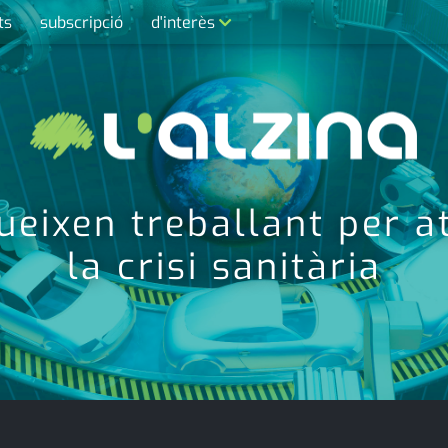
ts
subscripció
d'interès
contacte
farmàcies
telèfons
calendari
gueixen treballant per 
la crisi sanitària