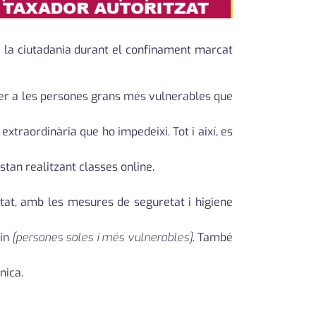
 la ciutadania durant el confinament marcat
 per a les persones grans més vulnerables que
extraordinària que ho impedeixi. Tot i així, es
estan realitzant classes online.
itat, amb les mesures de seguretat i higiene
xin
[persones soles i més vulnerables]
. També
nica.