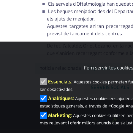
Els serveis d'Oftalmologia han quedat
Les beques menjador: des del Departa
els ajuts de menjador.
Aquestes targetes aniran precarregad
previst de tancament dels centres.
De fet, l'alcalde, Oriol Lozano, en la r
que s'anirien recarregant conforme a la
L'Ajuntament ampl
Fem servir les cookies
notícia relacionada
Essencials:
Aquestes cookies permeten funci
SERVEIS SOCIALS
ser desactivades.
Analítiques:
Aquestes cookies ens ajuden a
estadístiques generals, a través de «Google Ana
Marketing:
Aquestes cookies s'utilitzen per
més rellevant i oferir millors anuncis que s'ajust