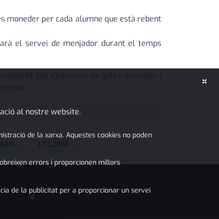
tes moneder per cada alumne que està rebent
tarà el servei de menjador durant el temps
ien repartit 124 d'aquestes targetes moneder, i
×
centres.
ació al nostre website.
inistració de la xarxa. Aquestes cookies no poden
MANS
L'ALZINA
obreixen errors i proporcionen millors
cia de la publicitat per a proporcionar un servei