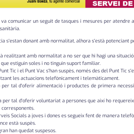
u va comunicar un seguit de tasques i mesures per atendre a
sanitària.
cia s'estan donant amb normalitat, alhora s'està potenciant
à realitzant amb normalitat a no ser que hi hagi una situació 
que estiguin soles i no tinguin suport familiar.
 Punt Tic i el Punt Vac s'han suspès, només des del Punt Tic s'
alitzant les actuacions telefònicament i telemàticament.
ó per tal d'oferir alimentació i productes de primera necess
 per tal d'oferir voluntariat a persones que així ho requerei
e corresponents.
erveis Socials a joves i dones es segueix fent de manera telefò
nce està suspès.
 gran han quedat suspesos.