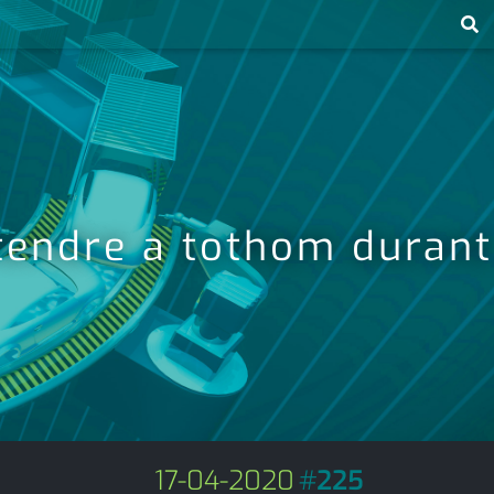
atendre a tothom durant
17-04-2020
#
225