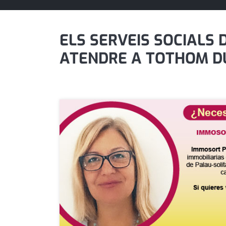
política
promo serveis
ELS SERVEIS SOCIALS
ATENDRE A TOTHOM DU
reportatge
salut
serveis
societat
successos
urbanisme
editorial