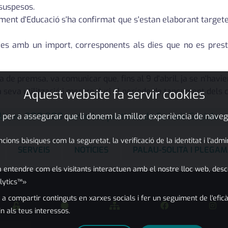
 suspesos.
ment d'Educació s'ha confirmat que s'estan elaborant targe
es amb un import, corresponents als dies que no es pres
oda de premsa, va comunicar que, fins al 9 d'abril, ja se n'hav
 seva utilització i mentre duri el període de tancament dels 
Aquest website fa servir cookies
ia en 300.000 euros les partides de Serveis Socials
 per a assegurar que li donem la millor experiència de naveg
ons bàsiques com la seguretat, la verificació de la identitat i l'adm
SERVEIS
NOTÍCIES
PALAU-SOLITÀ I PLEGA
 entendre com els visitants interactuen amb el nostre lloc web, desc
lytics™»
 a compartir continguts en xarxes socials i fer un seguiment de l'eficà
in als teus interessos.