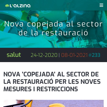
notícies
Nova copejada al sector
últimes notícies
de la restauració
revistes pdf
activitats
anunciants
agenda
salut
24-12-2020
|
08-01-2021
#
233
subscripció
cultura
d'interès
economia
NOVA 'COPEJADA' AL SECTOR DE
LA RESTAURACIÓ PER LES NOVES
empresa
contacte
MESURES I RESTRICCIONS
entrevista
farmàcies
telèfons
esports