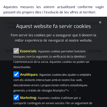
Aquestes mesures les anirem actualitzant conforme vagin
passant els propers dies i l’evolució de les xifres al territori.
×
Ampliació de restriccions després
notícia relacionada
Aquest website fa servir cookies
de Reis
Fem servir les cookies per a assegurar que li donem la
millor experiència de navegació al nostre website.
RESTRICCIONS BARS MOBILITAT
SALUT
NOTÍCIES
PALAU-SOLITÀ I PLEGAMANS
L'ALZINA
Essencials:
Aquestes cookies permeten funcions
bàsiques com la seguretat, la verificació de la identitat i
l'administració de la xarxa. Aquestes cookies no poden ser
desactivades.
Analítiques:
Aquestes cookies ens ajuden a entendre
com els visitants interactuen amb el nostre lloc web,
descobreixen errors i proporcionen millors estadístiques
generals, a través de «Google Analytics™»
Marketing:
Aquestes cookies s'utilitzen per a
compartir continguts en xarxes socials i fer un seguiment de