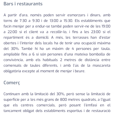
Bars i restaurants
A partir d’ara, només poden servir esmorzars i dinars, amb
torns de 7:30 a 9:30 i de 13:00 a 15:30. Els establiments que
facin menjar per a endur-se també poden servir-ne de les 19:00
a 22:00 si el client va a recollir-lo, i fins a les 23:00 si el
repartiment és a domicili. A més, les terrasses han d’estar
obertes i l’interior dels locals ha de tenir una ocupació màxima
del 30%. També hi ha un màxim de 4 persones per taula,
ampliable fins a 6 si són persones d’una mateixa bombolla de
convivència, amb els habituals 2 metres de distància entre
comensals de taules diferents, i amb l’ús de la mascareta
obligatòria excepte al moment de menjar i beure.
Comerç
Continuen amb la limitació del 30%, però sense la limitació de
superfície per a les més grans de 800 metres quadrats, a l’igual
que els centres comercials, però posant l’èmfasi en el
tancament obligat dels establiments esportius i de restauració