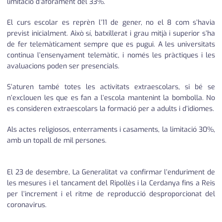
limitació d’aforament del 33%.
El curs escolar es reprèn l’11 de gener, no el 8 com s’havia
previst inicialment. Això sí, batxillerat i grau mitjà i superior s’ha
de fer telemàticament sempre que es pugui. A les universitats
continua l’ensenyament telemàtic, i només les pràctiques i les
avaluacions poden ser presencials.
S’aturen també totes les activitats extraescolars, si bé se
n’exclouen les que es fan a l’escola mantenint la bombolla. No
es consideren extraescolars la formació per a adults i d’idiomes.
Als actes religiosos, enterraments i casaments, la limitació 30%,
amb un topall de mil persones.
El 23 de desembre, La Generalitat va confirmar l’enduriment de
les mesures i el tancament del Ripollès i la Cerdanya fins a Reis
per l’increment i el ritme de reproducció desproporcionat del
coronavirus.