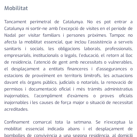
Mobilitat
Tancament perimetral de Catalunya. No es pot entrar a
Catalunya ni sortir-ne amb l’excepció de visites en el període de
Nadal per visitar familiars i persones pròximes. Tampoc no
afecta la mobilitat essencial, que inclou l’assistència a serveis
sanitaris i socials, les obligacions laborals, professionals,
empresarials, institucionals o legals, l’educació, el retorn al lloc
de residència, l’atenció de gent amb necessitats o vulnerables,
el desplaçament a entitats financeres i d’assegurances o
estacions de proveïment en territoris limítrofs, les actuacions
davant els òrgans públics, judicials o notarials, la renovació de
permisos i documentació oficial i més tràmits administratius
inajornables, l’acompliment d’exàmens o proves oficials
inajornables i les causes de força major o situació de necessitat
acreditades.
Confinament comarcal tota la setmana. Se n’exceptua la
mobilitat essencial indicada abans i el desplaçament de
bombolles de convivència a una segona residència, al domicili