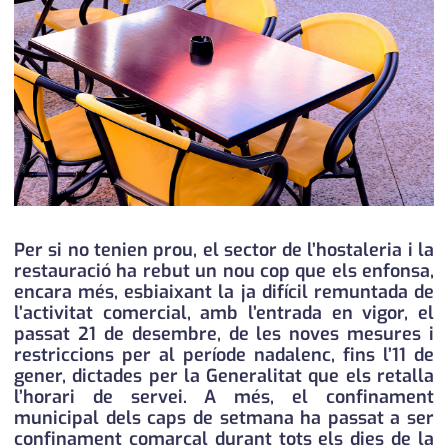
medi ambient
calendari
opinió
política
promo serveis
reportatge
salut
Per si no tenien prou, el sector de l’hostaleria i la
restauració ha rebut un nou cop que els enfonsa,
serveis
encara més, esbiaixant la ja difícil remuntada de
l’activitat comercial, amb l’entrada en vigor, el
societat
passat 21 de desembre, de les noves mesures i
restriccions per al període nadalenc, fins l’11 de
successos
gener, dictades per la Generalitat que els retalla
l’horari de servei. A més, el confinament
urbanisme
municipal dels caps de setmana ha passat a ser
confinament comarcal durant tots els dies de la
editorial