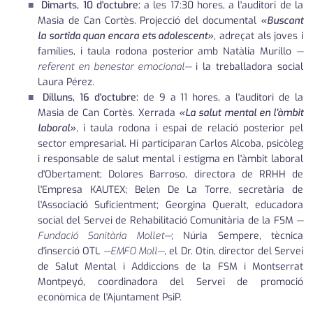
Dimarts, 10 d'octubre:
a les 17:30 hores, a l'auditori de la
Masia de Can Cortès. Projecció del documental
«Buscant
la sortida quan encara ets adolescent»
, adreçat als joves i
famílies, i taula rodona posterior amb Natàlia Murillo
—
referent en benestar emocional—
i la treballadora social
Laura Pérez.
Dilluns, 16 d'octubre:
de 9 a 11 hores, a l'auditori de la
Masia de Can Cortès. Xerrada
«La salut mental en l'àmbit
laboral»
, i taula rodona i espai de relació posterior pel
sector empresarial. Hi participaran Carlos Alcoba, psicòleg
i responsable de salut mental i estigma en l'àmbit laboral
d'Obertament; Dolores Barroso, directora de RRHH de
l'Empresa KAUTEX; Belen De La Torre, secretària de
l'Associació Suficientment; Georgina Queralt, educadora
social del Servei de Rehabilitació Comunitària de la FSM
—
Fundació Sanitària Mollet—
; Núria Sempere, tècnica
d'inserció OTL
—EMFO Moll—
, el Dr. Otín, director del Servei
de Salut Mental i Addiccions de la FSM i Montserrat
Montpeyó, coordinadora del Servei de promoció
econòmica de l'Ajuntament PsiP.