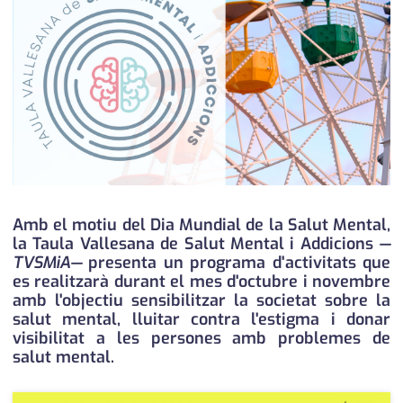
medi ambient
calendari
opinió
política
promo serveis
reportatge
salut
Amb el motiu del Dia Mundial de la Salut Mental,
la Taula Vallesana de Salut Mental i Addicions
—
serveis
TVSMiA—
presenta un programa d'activitats que
es realitzarà durant el mes d'octubre i novembre
societat
amb l'objectiu sensibilitzar la societat sobre la
salut mental, lluitar contra l'estigma i donar
successos
visibilitat a les persones amb problemes de
salut mental.
urbanisme
editorial