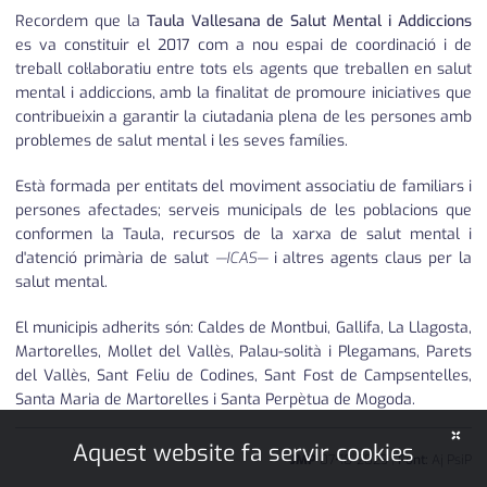
Recordem que la
Taula Vallesana de Salut Mental i Addiccions
es va constituir el 2017 com a nou espai de coordinació i de
treball col·laboratiu entre tots els agents que treballen en salut
mental i addiccions, amb la finalitat de promoure iniciatives que
contribueixin a garantir la ciutadania plena de les persones amb
problemes de salut mental i les seves famílies.
Està formada per entitats del moviment associatiu de familiars i
persones afectades; serveis municipals de les poblacions que
conformen la Taula, recursos de la xarxa de salut mental i
d'atenció primària de salut
—ICAS—
i altres agents claus per la
salut mental.
El municipis adherits són: Caldes de Montbui, Gallifa, La Llagosta,
Martorelles, Mollet del Vallès, Palau-solità i Plegamans, Parets
del Vallès, Sant Feliu de Codines, Sant Fost de Campsentelles,
Santa Maria de Martorelles i Santa Perpètua de Mogoda.
×
Aquest website fa servir cookies
JMP
07
•
10
•
2023
|
Font:
Aj PsiP