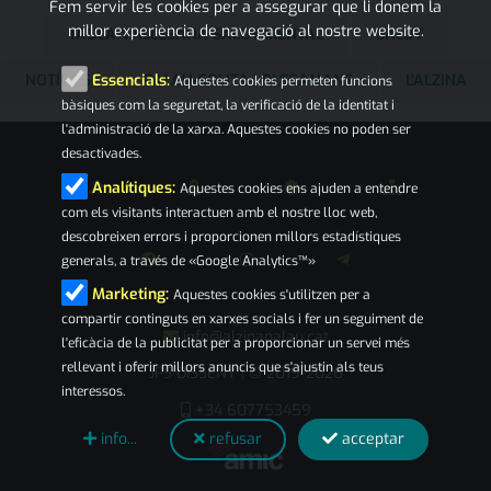
Fem servir les cookies per a assegurar que li donem la
millor experiència de navegació al nostre website.
TAULA VALLESANA SALUT MENTAL
SALUT
NOTÍCIES
PALAU-SOLITÀ I PLEGAMANS
L'ALZINA
Essencials:
Aquestes cookies permeten funcions
bàsiques com la seguretat, la verificació de la identitat i
l'administració de la xarxa. Aquestes cookies no poden ser
desactivades.
Analítiques:
Aquestes cookies ens ajuden a entendre
com els visitants interactuen amb el nostre lloc web,
descobreixen errors i proporcionen millors estadístiques
generals, a través de «Google Analytics™»
Marketing:
Aquestes cookies s'utilitzen per a
compartir continguts en xarxes socials i fer un seguiment de
info@alzinapalau.cat
l'eficàcia de la publicitat per a proporcionar un servei més
rellevant i oferir millors anuncis que s'ajustin als teus
JPS DISSENY
© 2019-2026
|
interessos.
+34 607753459
info...
refusar
acceptar