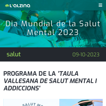
notícies
Dia Mundial de la Salut
últimes notícies
Mental 2023
revistes pdf
activitats
anunciants
agenda
salut
09-10-2023
subscripció
cultura
d'interès
economia
PROGRAMA DE LA
'TAULA
VALLESANA DE SALUT MENTAL I
empresa
contacte
ADDICCIONS'
entrevista
farmàcies
telèfons
esports