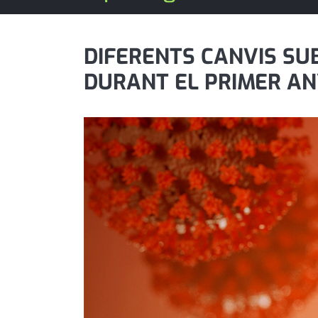
política
promo serveis
DIFERENTS CANVIS SU
DURANT EL PRIMER AN
reportatge
salut
serveis
societat
successos
urbanisme
editorial