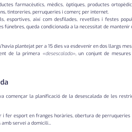
uctes farmacèutics, mèdics, òptiques, productes ortopèdics
s, tintoreries, perruqueries i comerç per internet.
s, esportives, així com desfilades, revetlles i festes popul
t les fúnebres, queda condicionada a la necessitat de manteni
t s'havia plantejat per a 15 dies va esdevenir en dos llargs m
ment de la primera
«desescalada»
, un conjunt de mesures
ada
a començar la planificació de la desescalada de les restri
ar i fer esport en franges horàries, obertura de perruqueries 
s amb servei a domicili...