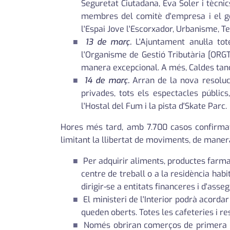
Seguretat Ciutadana, Eva Soler i tècni
membres del comitè d'empresa i el geren
l'Espai Jove l'Escorxador, Urbanisme, T
13 de març.
L'Ajuntament anul·la tot
l'Organisme de Gestió Tributària [ORGT
manera excepcional. A més, Caldes tanca
14 de març.
Arran de la nova resolució
privades, tots els espectacles públics,
l'Hostal del Fum i la pista d'Skate Parc.
Hores més tard, amb 7.700 casos confirmats
limitant la llibertat de moviments, de manera 
Per adquirir aliments, productes farmac
centre de treball o a la residència hab
dirigir-se a entitats financeres i d'ass
El ministeri de l'Interior podrà acorda
queden oberts. Totes les cafeteries i re
Només obriran comerços de primera ne