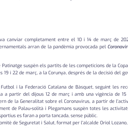
s va canviar completament entre el 10 i 14 de març de 2
vernamentals arran de la pandèmia provocada pel
Coronavi
Patinatge suspèn els partits de les competicions de la Copa 
 19 i 22 de març, a la Corunya, després de la decisió del gov
Futbol i la Federació Catalana de Bàsquet, seguint les re
va a partir del dijous 12 de març i amb una vigència de 15 
rn de la Generalitat sobre el Coronavirus, a partir de l'acti
ament de Palau-solità i Plegamans suspèn totes les activitat
portius es faran a porta tancada, sense públic.
itè de Seguretat i Salut, format per l'alcalde Oriol Lozano, e