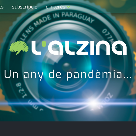
ts
subscripció
d'interès
contacte
farmàcies
telèfons
calendari
Un any de pandèmia...