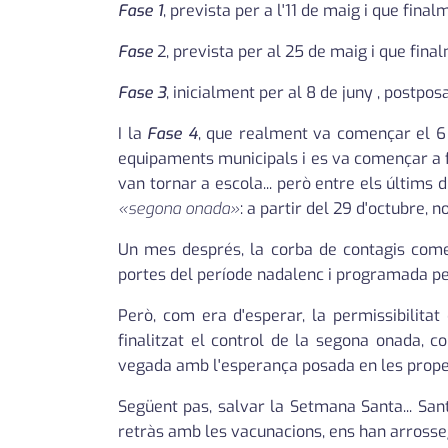
Fase 1
, prevista per a l'11 de maig i que final
Fase
2, prevista per al 25 de maig i que final
Fase 3
, inicialment per al 8 de juny , postpo
I la
Fase 4
, que realment va començar el 6 
equipaments municipals i es va començar a fo
van tornar a escola... però entre els últims 
«segona onada»
: a partir del 29 d'octubre, 
Un mes després, la corba de contagis comen
portes del període nadalenc i programada p
Però, com era d'esperar, la permissibilita
finalitzat el control de la segona onada, 
vegada amb l'esperança posada en les prope
Següent pas, salvar la Setmana Santa... San
retràs amb les vacunacions, ens han arrossega