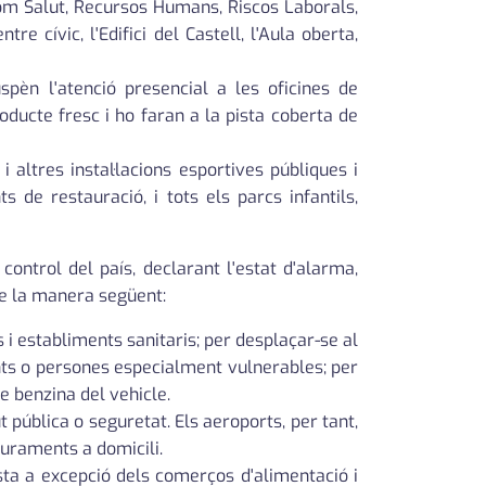
com Salut, Recursos Humans, Riscos Laborals,
 cívic, l'Edifici del Castell, l'Aula oberta,
spèn l'atenció presencial a les oficines de
ducte fresc i ho faran a la pista coberta de
altres instal·lacions esportives públiques i
s de restauració, i tots els parcs infantils,
ntrol del país, declarant l'estat d'alarma,
 de la manera següent:
 i establiments sanitaris; per desplaçar-se al
ents o persones especialment vulnerables; per
de benzina del vehicle.
 pública o seguretat. Els aeroports, per tant,
iuraments a domicili.
ta a excepció dels comerços d'alimentació i