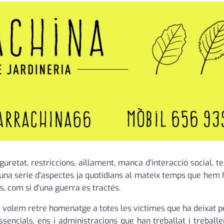
etat, restriccions, aïllament, manca d'interacció social, tele
t una sèrie d'aspectes ja quotidians al mateix temps que hem
, com si d'una guerra es tractés.
 volem retre homenatge a totes les víctimes que ha deixat pe
 essencials, ens i administracions que han treballat i trebal