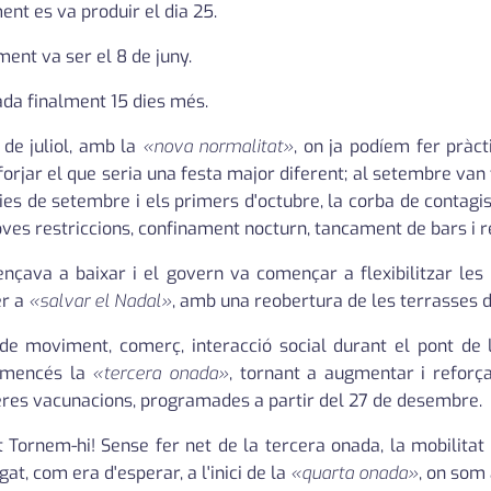
ment es va produir el dia 25.
ment va ser el 8 de juny.
sada finalment 15 dies més.
de juliol, amb la
«nova normalitat»
, on ja podíem fer pràc
rjar el que seria una festa major diferent; al setembre van t
dies de setembre i els primers d'octubre, la corba de contagis
noves restriccions, confinament nocturn, tancament de bars i r
çava a baixar i el govern va començar a flexibilitzar les 
er a
«salvar el Nadal»
, amb una reobertura de les terrasses del
t de moviment, comerç, interacció social durant el pont de
comencés la
«tercera onada»
, tornant a augmentar i reforçar
res vacunacions, programades a partir del 27 de desembre.
t Tornem-hi! Sense fer net de la tercera onada, la mobilit
t, com era d'esperar, a l'inici de la
«quarta onada»
, on som