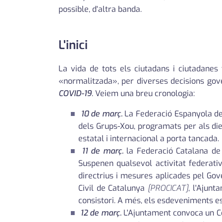
possible, d'altra banda.
L'inici
La vida de tots els ciutadans i ciutadane
«normalitzada», per diverses decisions go
COVID-19
. Veiem una breu cronologia:
10 de març.
La Federació Espanyola de 
dels Grups-Xou, programats per als dies
estatal i internacional a porta tancada.
11 de març.
la Federació Catalana de 
Suspenen qualsevol activitat federati
directrius i mesures aplicades pel Gove
Civil de Catalunya
[PROCICAT]
, l'Ajunt
consistori. A més, els esdeveniments es
12 de març.
L'Ajuntament convoca un Com