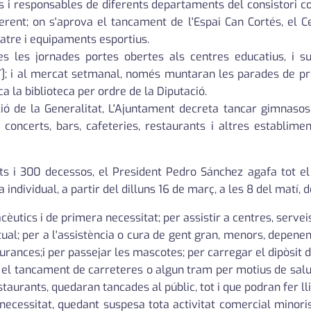
cs i responsables de diferents departaments del consistori 
t; on s'aprova el tancament de l'Espai Can Cortés, el Centre
eatre i equipaments esportius.
es les jornades portes obertes als centres educatius, i su
]; i al mercat setmanal, només muntaran les parades de pro
 la biblioteca per ordre de la Diputació.
 de la Generalitat, L'Ajuntament decreta tancar gimnasos i 
 concerts, bars, cafeteries, restaurants i altres establiment
 i 300 decessos, el President Pedro Sánchez agafa tot el co
individual, a partir del dilluns 16 de març, a les 8 del matí,
èutics i de primera necessitat; per assistir a centres, serveis
itual; per a l'assistència o cura de gent gran, menors, depen
egurances;i per passejar les mascotes; per carregar el dipòsit 
r el tancament de carreteres o algun tram per motius de salut
staurants, quedaran tancades al públic, tot i que podran fer ll
cessitat, quedant suspesa tota activitat comercial minoris