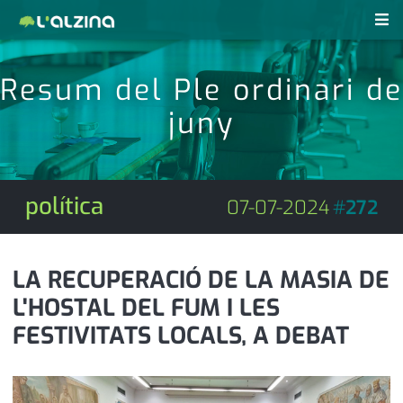
notícies
Resum del Ple ordinari de
últimes notícies
juny
revistes pdf
activitats
anunciants
agenda
política
07-07-2024
#
272
subscripció
cultura
d'interès
economia
LA RECUPERACIÓ DE LA MASIA DE
L'HOSTAL DEL FUM I LES
empresa
contacte
FESTIVITATS LOCALS, A DEBAT
entrevista
farmàcies
telèfons
esports