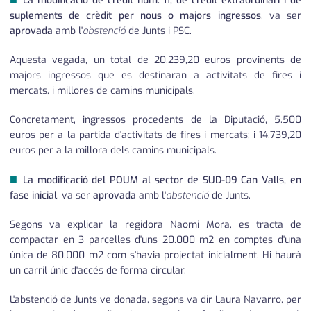
La modificació de crèdit núm. 11, de crèdit extraordinari i de
suplements de crèdit per nous o majors ingressos
, va ser
aprovada
amb l'
abstenció
de Junts i PSC.
Aquesta vegada, un total de 20.239,20 euros provinents de
majors ingressos que es destinaran a activitats de fires i
mercats, i millores de camins municipals.
Concretament, ingressos procedents de la Diputació, 5.500
euros per a la partida d'activitats de fires i mercats; i 14.739,20
euros per a la millora dels camins municipals.
■
La modificació del POUM al sector de SUD-09 Can Valls, en
fase inicial
, va ser
aprovada
amb l'
abstenció
de Junts.
Segons va explicar la regidora Naomi Mora, es tracta de
compactar en 3 parcel·les d'uns 20.000 m2 en comptes d'una
única de 80.000 m2 com s'havia projectat inicialment. Hi haurà
un carril únic d'accés de forma circular.
L'abstenció de Junts ve donada, segons va dir Laura Navarro, per