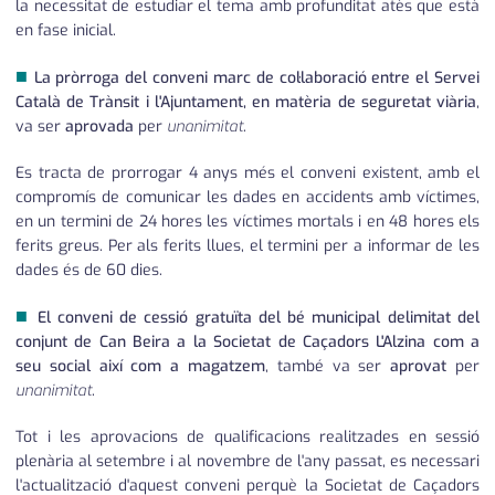
la necessitat de estudiar el tema amb profunditat atès que està
en fase inicial.
■
La pròrroga del conveni marc de col·laboració entre el Servei
Català de Trànsit i l'Ajuntament, en matèria de seguretat viària
,
va ser
aprovada
per
unanimitat
.
Es tracta de prorrogar 4 anys més el conveni existent, amb el
compromís de comunicar les dades en accidents amb víctimes,
en un termini de 24 hores les víctimes mortals i en 48 hores els
ferits greus. Per als ferits llues, el termini per a informar de les
dades és de 60 dies.
■
El conveni de cessió gratuïta del bé municipal delimitat del
conjunt de Can Beira a la Societat de Caçadors L'Alzina com a
seu social així com a magatzem
, també va ser
aprovat
per
unanimitat
.
Tot i les aprovacions de qualificacions realitzades en sessió
plenària al setembre i al novembre de l'any passat, es necessari
l'actualització d'aquest conveni perquè la Societat de Caçadors