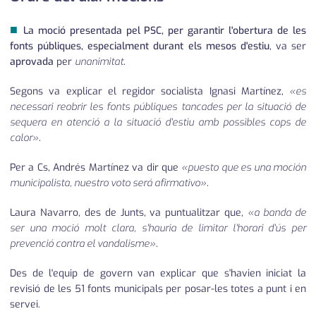
■
La moció presentada pel PSC, per garantir l'obertura de les
fonts públiques, especialment durant els mesos d'estiu
, va ser
aprovada
per
unanimitat
.
Segons va explicar el regidor socialista Ignasi Martínez,
«es
necessari reobrir les fonts públiques tancades per la situació de
sequera en atenció a la situació d'estiu amb possibles cops de
calor»
.
Per a Cs, Andrés Martínez va dir que
«puesto que es una moción
municipalista, nuestro voto será afirmativo»
.
Laura Navarro, des de Junts, va puntualitzar que,
«a banda de
ser una moció molt clara, s'hauria de limitar l'horari d'ús per
prevenció contra el vandalisme»
.
Des de l'equip de govern van explicar que s'havien iniciat la
revisió de les 51 fonts municipals per posar-les totes a punt i en
servei.