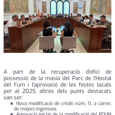
medi ambient
calendari
opinió
política
promo serveis
reportatge
salut
serveis
A part de la recuperació d'ofici de
possessió de la masia del Parc de l'Hostal
societat
del Fum i l'aprovació de les festes locals
per al 2025, altres dels punts destacats
successos
van ser:
Nova modificació de crèdit núm. 11, a càrrec
urbanisme
de majors ingressos
Aprovació inicial de la modificació del POUM
editorial