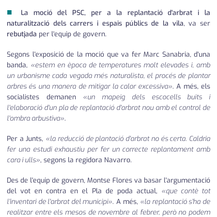
■
La moció del PSC, per a la replantació d'arbrat i la
naturalització dels carrers i espais públics de la vila
, va ser
rebutjada
per l'equip de govern.
Segons l'exposició de la moció que va fer Marc Sanabria, d'una
banda,
«estem en època de temperatures molt elevades i, amb
un urbanisme cada vegada més naturalista, el procés de plantar
arbres és una manera de mitigar la calor excessiva»
. A més, els
socialistes demanen
«un mapeig dels escocells buits i
l'elaboració d'un pla de replantació d'arbrat nou amb el control de
l'ombra arbustiva»
.
Per a Junts,
«la reducció de plantació d'arbrat no és certa. Caldria
fer una estudi exhaustiu per fer un correcte replantament amb
cara i ulls»
, segons la regidora Navarro.
Des de l'equip de govern, Montse Flores va basar l'argumentació
del vot en contra en el Pla de poda actual,
«que contè tot
l'inventari de l'arbrat del municipi»
. A més,
«la replantació s'ha de
realitzar entre els mesos de novembre al febrer, però no podem