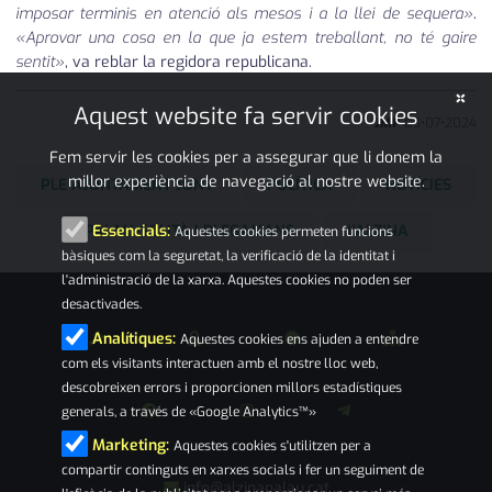
imposar terminis en atenció als mesos i a la llei de sequera»
.
«Aprovar una cosa en la que ja estem treballant, no té gaire
sentit»
, va reblar la regidora republicana.
×
Aquest website fa servir cookies
JMP
03
•
07
•
2024
Fem servir les cookies per a assegurar que li donem la
millor experiència de navegació al nostre website.
PLE AJUNTAMENT JUNY
POLÍTICA
NOTÍCIES
PALAU-SOLITÀ I PLEGAMANS
L'ALZINA
Essencials:
Aquestes cookies permeten funcions
bàsiques com la seguretat, la verificació de la identitat i
l'administració de la xarxa. Aquestes cookies no poden ser
desactivades.
Analítiques:
Aquestes cookies ens ajuden a entendre
com els visitants interactuen amb el nostre lloc web,
descobreixen errors i proporcionen millors estadístiques
generals, a través de «Google Analytics™»
Marketing:
Aquestes cookies s'utilitzen per a
compartir continguts en xarxes socials i fer un seguiment de
info@alzinapalau.cat