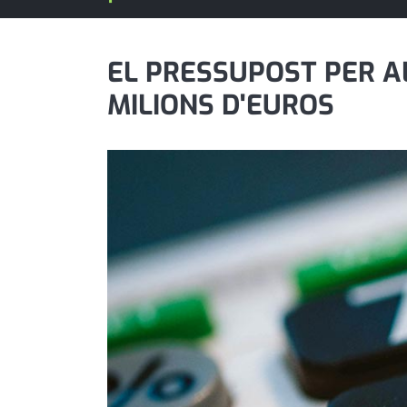
política
promo serveis
EL PRESSUPOST PER AL
MILIONS D'EUROS
reportatge
salut
serveis
societat
successos
urbanisme
editorial