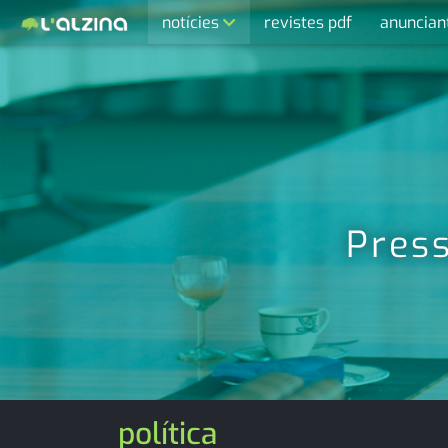
notícies
revistes pdf
anuncian
últimes notícies
activitats
agenda
cultura
economia
Press
empresa
entrevista
esports
medi ambient
política
opinió