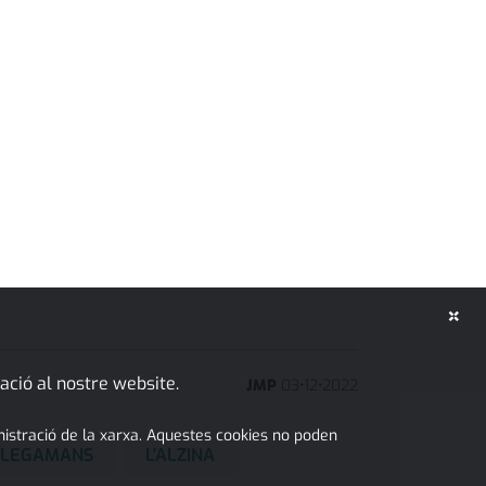
×
ació al nostre website.
JMP
03
•
12
•
2022
inistració de la xarxa. Aquestes cookies no poden
 PLEGAMANS
L'ALZINA