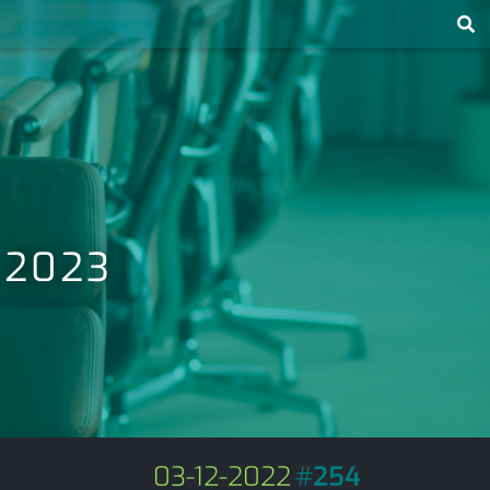
l 2023
03-12-2022
#
254