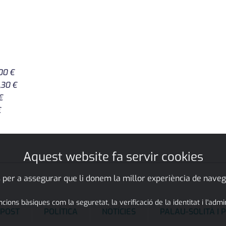
,00 €
,30 €
€
€
Aquest website fa servir cookies
 per a assegurar que li donem la millor experiència de naveg
ons bàsiques com la seguretat, la verificació de la identitat i l'adm
UPOST
POLÍTICA
NOTÍCIES
PALAU-SOLITÀ I