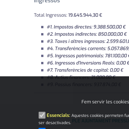
Ingressos
Total Ingressos:
19.645.944,30 €
#1. Impostos directes: 9.388.500,00 €
#2. Impostos indirectes: 850.000,00 €
#3. Taxes i altres ingressos: 2.599.601
#4. Transferències corrents: 5.057.869
#5. Ingressos patrimonials: 781.100,00 
#6. Ingressos d'Inversions Reals: 0,00 
#7. Transferències de capital: 0,00 €
#8. Actius financers: 31.000,00 €
#9. Passius financers: 937.874,00 €
Fem servir les cookies
Essencials:
Aquestes cookies permeten funci
PLE AJUNTAMENT PRESS
ser desactivades.