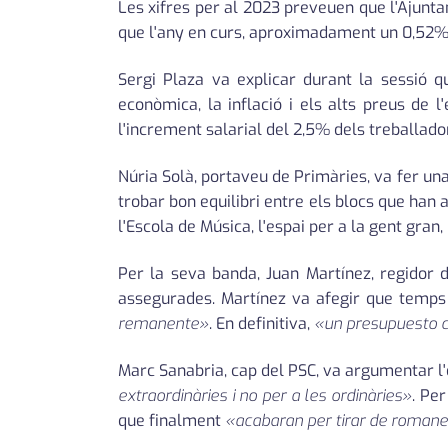
Les xifres per al 2023 preveuen que l'Ajunt
que l'any en curs, aproximadament un 0,52
Sergi Plaza va explicar durant la sessió q
econòmica, la inflació i els alts preus de l
l'increment salarial del 2,5% dels treballado
Núria Solà, portaveu de Primàries, va fer un
trobar bon equilibri entre els blocs que han 
l'Escola de Música, l'espai per a la gent gran, 
Per la seva banda, Juan Martínez, regidor
assegurades. Martínez va afegir que temps 
remanente»
. En definitiva,
«un presupuesto 
Marc Sanabria, cap del PSC, va argumentar l'o
extraordinàries i no per a les ordinàries»
. Per
que finalment
«acabaran per tirar de roman