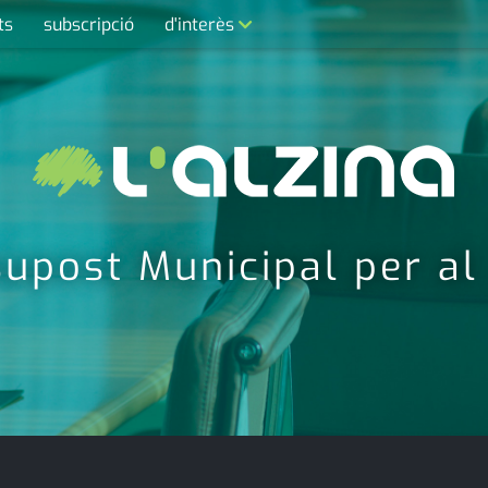
ts
subscripció
d'interès
contacte
farmàcies
telèfons
calendari
upost Municipal per a