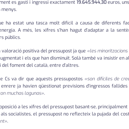
ament es gasti i ingressi exactament
19.645.944,30
euros, uns
% menys.
ue ha estat una tasca molt difícil a causa de diferents fac
'energia. A més, les xifres s'han hagut d'adaptar a la sentè
rs públics.
a valoració positiva del pressupost ja que
«les minoritzacions
augmentat i els que han disminuït. Solà també va insistir en 
i del foment del català, entre d'altres.
 de Cs va dir que aquests pressupostos
«son difíciles de cre
enrere ja havien qüestionat previsions d'ingressos fallides
con muchas lagunas»
.
posició a les xifres del pressupost basant-se, principalment 
 als socialistes, el pressupost no reflecteix la pujada del cos
ent»
.