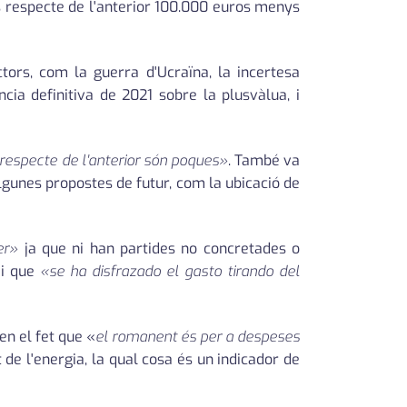
 respecte de l'anterior 100.000 euros menys
tors, com la guerra d'Ucraïna, la incertesa
ncia definitiva de 2021 sobre la plusvàlua, i
 respecte de l'anterior són poques»
. També va
algunes propostes de futur, com la ubicació de
er»
ja que ni han partides no concretades o
 i que
«se ha disfrazado el gasto tirando del
en el fet que «
el romanent és per a despeses
t de l'energia, la qual cosa és un indicador de