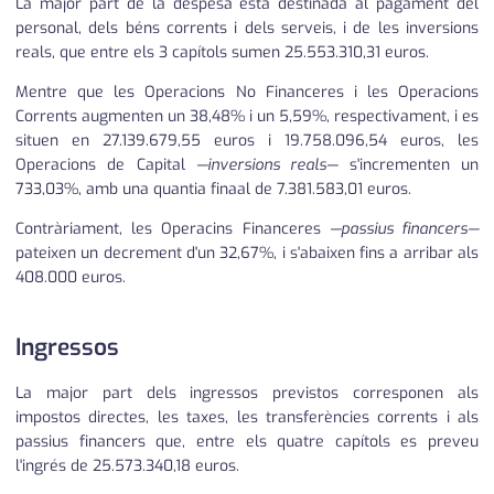
La major part de la despesa està destinada al pagament del
personal, dels béns corrents i dels serveis, i de les inversions
reals, que entre els 3 capítols sumen 25.553.310,31 euros.
Mentre que les Operacions No Financeres i les Operacions
Corrents augmenten un 38,48% i un 5,59%, respectivament, i es
situen en 27.139.679,55 euros i 19.758.096,54 euros, les
Operacions de Capital
—inversions reals—
s'incrementen un
733,03%, amb una quantia finaal de 7.381.583,01 euros.
Contràriament, les Operacins Financeres
—passius financers—
pateixen un decrement d'un 32,67%, i s'abaixen fins a arribar als
408.000 euros.
Ingressos
La major part dels ingressos previstos corresponen als
impostos directes, les taxes, les transferències corrents i als
passius financers que, entre els quatre capítols es preveu
l'ingrés de 25.573.340,18 euros.