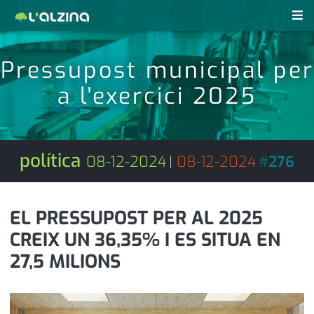
notícies
Pressupost municipal per
últimes notícies
a l'exercici 2025
revistes pdf
activitats
anunciants
agenda
política
08-12-2024
|
08-12-2024
#
276
subscripció
cultura
d'interès
economia
EL PRESSUPOST PER AL 2025
CREIX UN 36,35% I ES SITUA EN
empresa
contacte
27,5 MILIONS
entrevista
farmàcies
telèfons
esports