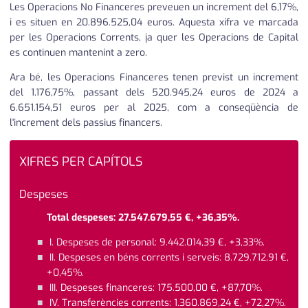
Les Operacions No Financeres preveuen un increment del 6,17%,
i es situen en 20.896.525,04 euros. Aquesta xifra ve marcada
per les Operacions Corrents, ja quer les Operacions de Capital
es continuen mantenint a zero.
Ara bé, les Operacions Financeres tenen previst un increment
del 1.176,75%, passant dels 520.945,24 euros de 2024 a
6.651.154,51 euros per al 2025, com a conseqüència de
l'increment dels passius financers.
XIFRES PER CAPÍTOLS
Despeses
Total despeses: 27.547.679,55 €, +36,35%.
I. Despeses de personal: 9.442.014,39 €, +3,33%.
II. Despeses en béns corrents i serveis: 8.729.712,91 €,
+0,45%.
III. Despeses financeres: 175.500,00 €, +87,70%.
IV. Transferències corrents: 1.360.869,24 €, +72,27%.