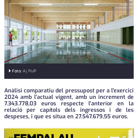
medi ambient
calendari
opinió
política
promo serveis
reportatge
salut
Foto:
Aj PsiP
serveis
Anàlisi comparatiu del pressupost per a l'exercici
2024 amb l'actual vigent, amb un increment de
societat
7.343.778,03 euros respecte l'anterior en la
relació per capítols dels ingressos i de les
successos
despeses, i que es situa en 27.547.679,55 euros.
urbanisme
×
editorial