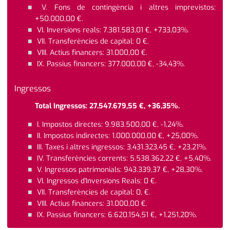
V. Fons de contingència i altres imprevistos:
+50.000,00 €.
VI. Inversions reals: 7.381.583,01 €, +733,03%.
VII. Transferències de capital: 0 €.
VIII. Actius financers: 31.000,00 €.
IX. Passius financers: 377.000,00 €, -34,43%.
Ingressos
Total Ingressos: 27.547.679,55 €, +36,35%.
I. Impostos directes: 9.983.500,00 €, -1,24%.
II. Impostos indirectes: 1.000.000,00 €, +25,00%.
III. Taxes i altres ingressos: 3.431.323,45 €, +23,21%.
IV. Transferències corrents: 5.538.362,22 €, +5,40%.
V. Ingressos patrimonials: 943.339,37 €, +28,30%.
VI. Ingressos d'Inversions Reals: 0 €.
VII. Transferències de capital: 0, €.
VIII. Actius financers: 31.000,00 €.
IX. Passius financers: 6.620.154,51 €, +1.251,20%.