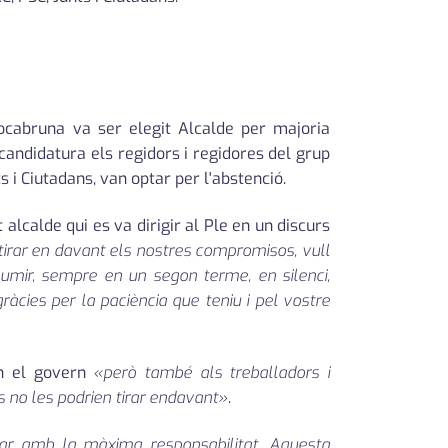
 Rocabruna va ser elegit Alcalde per majoria
candidatura els regidors i regidores del grup
s i Ciutadans, van optar per l'abstenció.
 alcalde qui es va dirigir al Ple en un discurs
 tirar en davant els nostres compromisos, vull
sumir, sempre en un segon terme, en silenci,
ràcies per la paciència que teniu i pel vostre
en el govern
«però també als treballadors i
cs no les podrien tirar endavant»
.
r amb la màxima responsabilitat. Aquesta