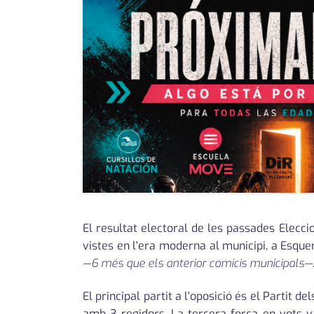
El resultat electoral de les passades Elecc
vistes en l'era moderna al municipi, a Esque
—6 més que els anterior comicis municipals—
El principal partit a l'oposició és el Partit
amb 3 regidors. La tercera força en vots v