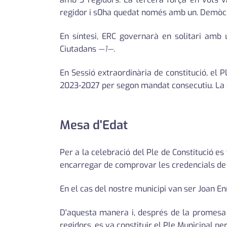
regidor i s0ha quedat només amb un. Demòcr
En síntesi, ERC governarà en solitari amb 
Ciutadans
—1—
.
En Sessió extraordinària de constitució, el 
2023-2027 per segon mandat consecutiu. La ses
Mesa d'Edat
Per a la celebració del Ple de Constitució 
encarregar de comprovar les credencials de l
En el cas del nostre municipi van ser Joan E
D'aquesta manera i, després de la promesa o
regidors, es va constituir el Ple Municipal p