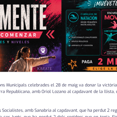
ions Municipals celebrades el 28 de maig va donar la victò
rra Republicana, amb Oriol Lozano al capdavant de la llista, q
.
 dels Socialistes, amb Sanabria al capdavant, que ha perdut 2 r
a ser Junts, que ha perdut 2 dels regidors que en tenia. F