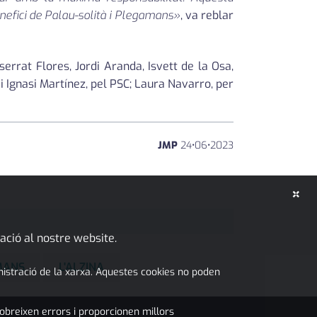
enefici de Palau-solità i Plegamans»
, va reblar
serrat Flores, Jordi Aranda, Isvett de la Osa,
 Ignasi Martínez, pel PSC; Laura Navarro, per
JMP
24
•
06
•
2023
×
ació al nostre website.
MANS
L'ALZINA
inistració de la xarxa. Aquestes cookies no poden
obreixen errors i proporcionen millors