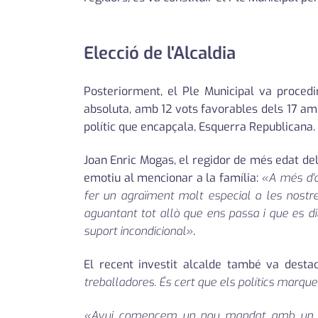
Elecció de l'Alcaldia
Posteriorment, el Ple Municipal va procedir
absoluta, amb 12 vots favorables dels 17 amb
polític que encapçala, Esquerra Republicana. E
Joan Enric Mogas, el regidor de més edat de
emotiu al mencionar a la família:
«A més d'a
fer un agraïment molt especial a les nostre
aguantant tot allò que ens passa i que es diu
suport incondicional»
.
El recent investit alcalde també va desta
treballadores. És cert que els polítics marque
«Avui comencem un nou mandat amb un gov