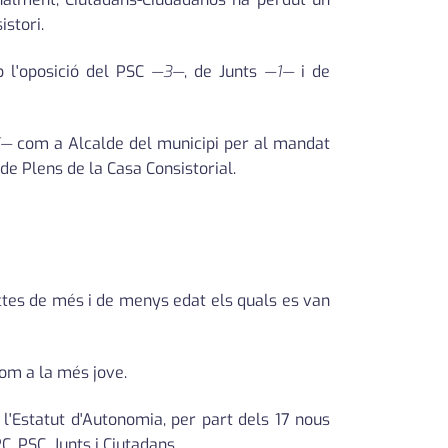
stori.
b l'oposició del PSC
—3—
, de Junts
—1—
i de
C—
com a Alcalde del municipi per al mandat
de Plens de la Casa Consistorial.
ctes de més i de menys edat els quals es van
com a la més jove.
l'Estatut d'Autonomia, per part dels 17 nous
, PSC, Junts i Ciutadans.