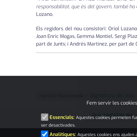
responsabilitat, que és del govern, també ho é
Lozano.
Els regidors del nou consistori: Oriol Lozano
Joan Enric Mogas, Gemma Montiel, Sergi Plaza
part de Junts; i Andrés Martínez, per part de 
Signatura del nou 
notícia relacionada
Fem servir les cookies
PLE INVESTIDURA
Essencials:
Aquestes cookies permeten funci
ser desactivades.
Analítiques:
Aquestes cookies ens ajuden a