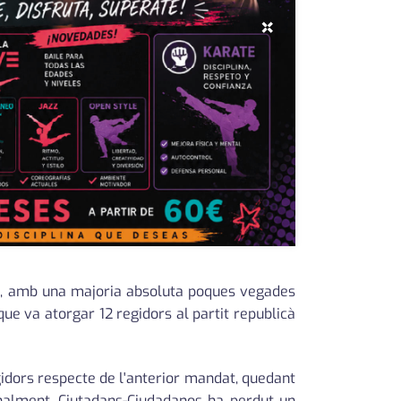
×
ria, amb una majoria absoluta poques vegades
ue va atorgar 12 regidors al partit republicà
egidors respecte de l'anterior mandat, quedant
inalment, Ciutadans-Ciudadanos ha perdut un