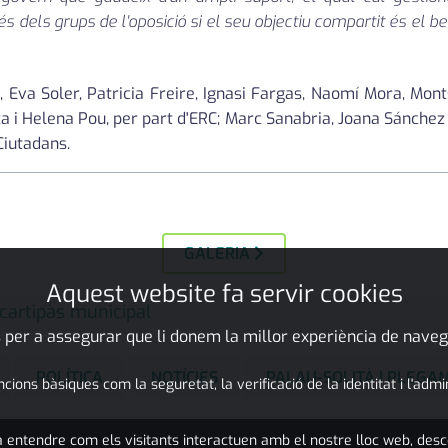
s dels grups de l'oposició si el seu objectiu compartit és el b
, Eva Soler, Patricia Freire, Ignasi Fargas, Naomí Mora, Mont
 i Helena Pou, per part d'ERC; Marc Sanabria, Joana Sánchez i
Ciutadans.
GALERIA
Aquest website fa servir cookies
cartipàs municipal
 per a assegurar que li donem la millor experiència de naveg
POLÍTICA
NOTÍCIES
PALAU-SOLITÀ I PLEGA
ons bàsiques com la seguretat, la verificació de la identitat i l'adm
 entendre com els visitants interactuen amb el nostre lloc web, desc