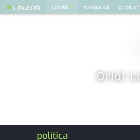
notícies
revistes pdf
anuncian
últimes notícies
activitats
agenda
cultura
economia
Oriol L
empresa
entrevista
esports
medi ambient
política
opinió