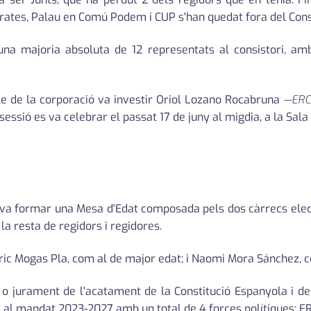
ates, Palau en Comú Podem i CUP s'han quedat fora del Consi
una majoria absoluta de 12 representats al consistori, am
Ple de la corporació va investir Oriol Lozano Rocabruna
—ER
sió es va celebrar el passat 17 de juny al migdia, a la Sala 
es va formar una Mesa d'Edat composada pels dos càrrecs ele
a resta de regidors i regidores.
nric Mogas Pla, com al de major edat; i Naomi Mora Sánchez, 
 jurament de l'acatament de la Constitució Espanyola i de 
er al mandat 2023-2027 amb un total de 4 forces polítiques: ERC