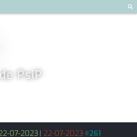
 de PsiP
22-07-2023
|
22-07-2023
#
261