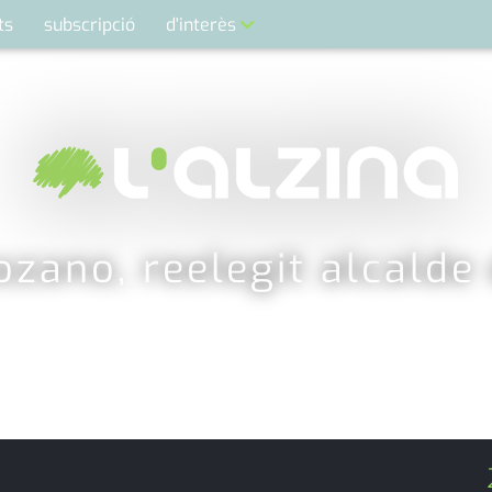
ts
subscripció
d'interès
contacte
farmàcies
telèfons
calendari
ozano, reelegit alcalde