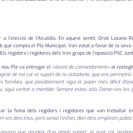
 a l'elecció de l'Alcaldia. En aquest sentit, Oriol Lozano
 què compta el Ple Municipal. Van votat a favor de la seva 
ls regidors i regidores dels tres grups de l'oposició PSC, Junt
l nou Ple va entregar el
«bastó de comandament»
al reelegit
grair de tot cor el suport de la ciutadania, que ens permetrà
s famílies, que possiblement sigui el paper més difícil d'as
, sigui veritat o mentida. Sempre esteu allà. Donar-vos les g
car la feina dels regidors i regidores que van treballar 
m les directrius, però sense l'esforç diari dels empleats públi
ern que gaudeix d'un ampli suport, el qual cal gestiona