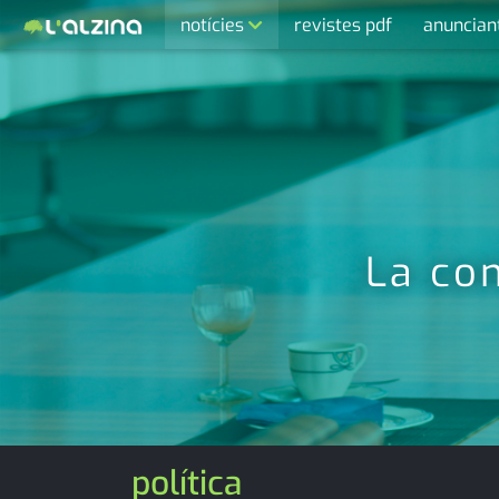
notícies
revistes pdf
anuncian
últimes notícies
activitats
agenda
cultura
economia
La con
empresa
entrevista
esports
medi ambient
política
opinió