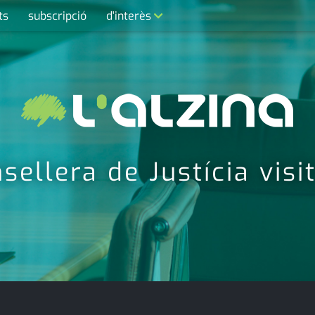
ts
subscripció
d'interès
contacte
farmàcies
telèfons
calendari
sellera de Justícia visi