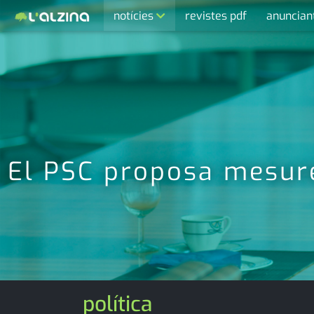
notícies
revistes pdf
anuncian
últimes notícies
activitats
agenda
cultura
economia
El PSC proposa mesures
empresa
entrevista
esports
medi ambient
política
opinió