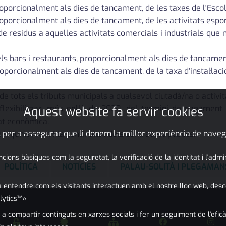
oporcionalment als dies de tancament, de les taxes de l'Escola
roporcionalment als dies de tancament, de les activitats espo
de residus a aquelles activitats comercials i industrials que
els bars i restaurants, proporcionalment als dies de tancame
roporcionalment als dies de tancament, de la taxa d'instal·la
 tots els tributs municipals a qualsevol ciutadà/na o activi
flexibilitzar, més enllà de 2020, del termini de pagament 
Aquest website fa servir cookies
tat econòmica.
 per a assegurar que li donem la millor experiència de naveg
e l'Ajuntament i la continuïtat dels contractes públics.
ons bàsiques com la seguretat, la verificació de la identitat i l'adm
POLÍTICA
NOTÍCIES
PALAU-SOLITÀ I PLEGAMAN
 entendre com els visitants interactuen amb el nostre lloc web, desc
lytics™»
 a compartir continguts en xarxes socials i fer un seguiment de l'eficà