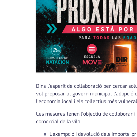
Dins l'esperit de col·laboració per cercar so
vol proposar al govern municipal l'adopció d
l'economia local i els col·lectius més vulnerab
Les mesures tenen l'objectiu de col·laborar 
comercial de la vila.
L'exempció i devolució dels imports, p