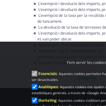
L'exempció i devolució dels imports, pr
L'exempció i devolució dels imports, p
L'exempció de la taxa per la recollida 
de tancament.
La devolució de la taxa de terrasses d
L'exempció i devolució dels imports, p
es van poder ubicar.
Ajornament i fraccionament al màxim de
Promoure Plans individualitzats per 
recàrrecs, a qualsevol ciutadà o activi
Fem servir les cookies
Garantir la liquiditat dels proveïdors d
Essencials:
Aquestes cookies permeten funci
COVID PSC
ser desactivades.
Analítiques:
Aquestes cookies ens ajuden a
estadístiques generals, a través de «Google Ana
Marketing:
Aquestes cookies s'utilitzen per