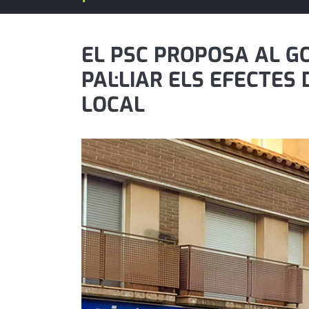
política
promo serveis
EL PSC PROPOSA AL G
PAL·LIAR ELS EFECTES
reportatge
LOCAL
salut
serveis
societat
successos
urbanisme
editorial