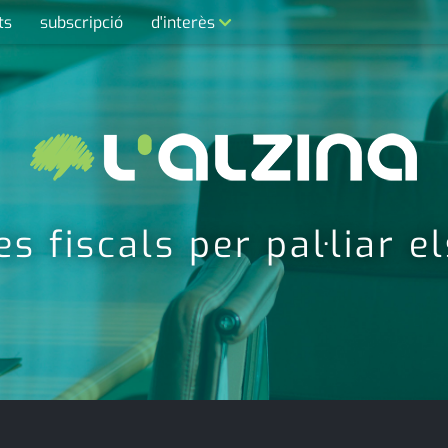
ts
subscripció
d'interès
contacte
farmàcies
telèfons
calendari
 fiscals per pal·liar el