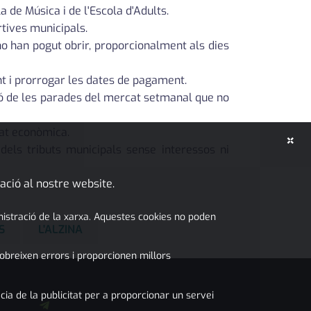
 de Música i de l'Escola d'Adults.
rtives municipals.
 no han pogut obrir, proporcionalment als dies
nt i prorrogar les dates de pagament.
ció de les parades del mercat setmanal que no
tat econòmica.
×
dels tributs municipals sense interessos ni
ació al nostre website.
inistració de la xarxa. Aquestes cookies no poden
S
L'ALZINA
obreixen errors i proporcionen millors
cia de la publicitat per a proporcionar un servei