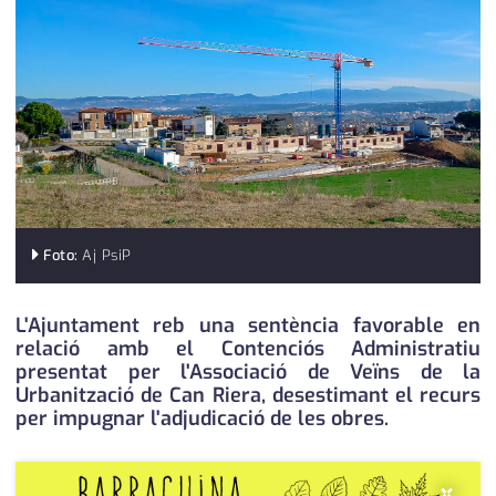
medi ambient
calendari
opinió
política
promo serveis
reportatge
salut
Foto:
Aj PsiP
serveis
L'Ajuntament reb una sentència favorable en
relació amb el Contenciós Administratiu
societat
presentat per l'Associació de Veïns de la
Urbanització de Can Riera, desestimant el recurs
successos
per impugnar l'adjudicació de les obres.
urbanisme
×
editorial