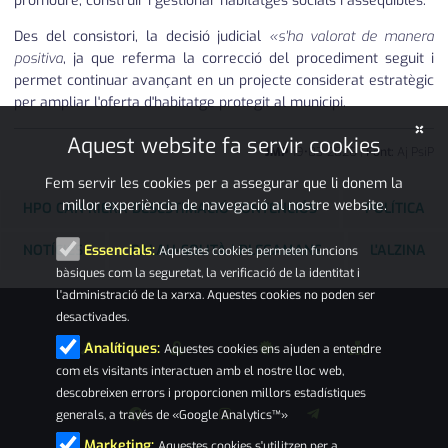
promoure, construir i gestionar habitatges socials i assequibles.
Des del consistori, la decisió judicial
«s'ha valorat de manera
positiva
, ja que referma la correcció del procediment seguit i
permet continuar avançant en un projecte considerat estratègic
per ampliar l'oferta d'habitatge protegit al municipi.
×
Aquest website fa servir cookies
JMP
19
•
03
•
2026
|
Font:
Aj PsiP
Fem servir les cookies per a assegurar que li donem la
millor experiència de navegació al nostre website.
HPO CAN RIERA DESESTIMACIÓ CONTENCIÓS
POLÍTICA
NOTÍCIES
PALAU-SOLITÀ I PLEGAMANS
L'ALZINA
Essencials:
Aquestes cookies permeten funcions
bàsiques com la seguretat, la verificació de la identitat i
l'administració de la xarxa. Aquestes cookies no poden ser
desactivades.
Analítiques:
Aquestes cookies ens ajuden a entendre
com els visitants interactuen amb el nostre lloc web,
descobreixen errors i proporcionen millors estadístiques
generals, a través de «Google Analytics™»
Marketing:
Aquestes cookies s'utilitzen per a