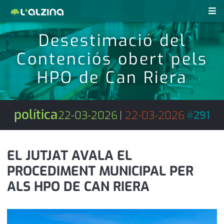
Desestimació del
notícies
Contenciós obert pels
últimes notícies
revistes pdf
HPO de Can Riera
activitats
anunciants
agenda
política
22-03-2026
|
22-03-2026
#
291
subscripció
cultura
d'interès
economia
EL JUTJAT AVALA EL
PROCEDIMENT MUNICIPAL PER
empresa
contacte
ALS HPO DE CAN RIERA
entrevista
farmàcies
telèfons
esports