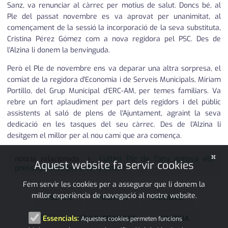
Sanz, va renunciar al càrrec per motius de salut. Doncs bé, al
Ple del passat novembre es va aprovat per unanimitat, al
començament de la sessió la incorporació de la seva substituta,
Cristina Pérez Gómez com a nova regidora pel PSC. Des de
l'Alzina li donem la benvinguda.
Però el Ple de novembre ens va deparar una altra sorpresa, el
comiat de la regidora d'Economia i de Serveis Municipals, Miriam
Portillo, del Grup Municipal d'ERC-AM, per temes familiars. Va
rebre un fort aplaudiment per part dels regidors i del públic
assistents al saló de plens de l'Ajuntament, agraint la seva
dedicació en les tasques del seu càrrec. Des de l'Alzina li
desitgem el millor per al nou camí que ara comença.
×
L'últim Ple de l'any aprova els
notícia relacionada
Aquest website fa servir cookies
pressupostos per a l'any vinent
Fem servir les cookies per a assegurar que li donem la
millor experiència de navegació al nostre website.
PSC ERC
POLÍTICA
NOTÍCIES
PALAU-SOLITÀ I PLEGAMANS
L'ALZINA
Essencials:
Aquestes cookies permeten funcions