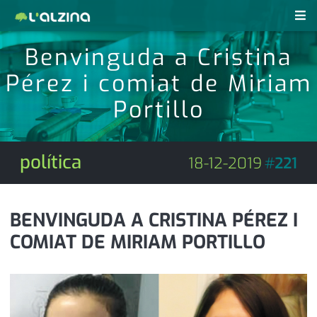
Benvinguda a Cristina
notícies
Pérez i comiat de Miriam
últimes notícies
revistes pdf
Portillo
activitats
anunciants
agenda
política
18-12-2019
#
221
subscripció
cultura
d'interès
economia
BENVINGUDA A CRISTINA PÉREZ I
COMIAT DE MIRIAM PORTILLO
empresa
contacte
entrevista
farmàcies
telèfons
esports