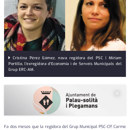
medi ambient
calendari
opinió
política
promo serveis
reportatge
Cristina Pérez Gómez, nova regidora del PSC | Miriam
Portillo, l'exregidora d'Economia i de Serveis Municipals del
salut
Grup ERC-AM.
serveis
×
societat
successos
urbanisme
Fa dos mesos que la regidora del Grup Municipal PSC-CP, Carme
editorial