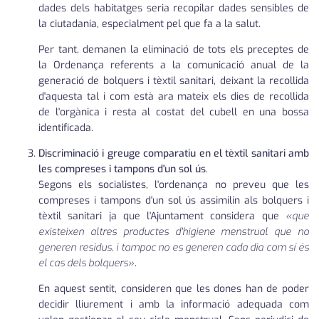
dades dels habitatges seria recopilar dades sensibles de
la ciutadania, especialment pel que fa a la salut.
Per tant, demanen la eliminació de tots els preceptes de
la Ordenança referents a la comunicació anual de la
generació de bolquers i tèxtil sanitari, deixant la recollida
d'aquesta tal i com està ara mateix els dies de recollida
de l'orgànica i resta al costat del cubell en una bossa
identificada.
Discriminació i greuge comparatiu en el tèxtil sanitari amb
les compreses i tampons d'un sol ús
.
Segons els socialistes, l'ordenança no preveu que les
compreses i tampons d'un sol ús assimilin als bolquers i
tèxtil sanitari ja que l'Ajuntament considera que
«que
existeixen altres productes d'higiene menstrual que no
generen residus, i tampoc no es generen cada dia com sí és
el cas dels bolquers»
.
En aquest sentit, consideren que les dones han de poder
decidir lliurement i amb la informació adequada com