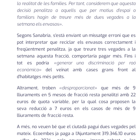
la realitat de les famílies. Per tant, considerem que aquesta
decisió penalitza a aquells que per motius d'espai o
familiars hagin de treure més de dues vegades a la
setmana els envasos»
.
Segons Sanabria, s'està enviant un missatge erroni que es
pot interpretar que reciclar els envasos correctament i
freqüentment penalitza, ja que treure tres vegades a la
setmana aquesta fracció, comportaria pagar més. Fins i
tot es podria
«generar una discriminació per raó
econòmica»
del veïnat amb cases grans front al
d'habitatges més petits.
Altrament, troben
«desproporcionat»
que més de 9
lliuraments en 5 mesos de fracció resta penalitzi amb 22
euros de quota variable, per la qual cosa proposen la
seva reducció a 7 euros en els casos de més de 9
lliuraments de fracció resta.
A més, no veuen bé que el ciutadà pagui dues vegades pel
mateix. Ecoembes ja paga a l'Ajuntament 319.346,10 euros