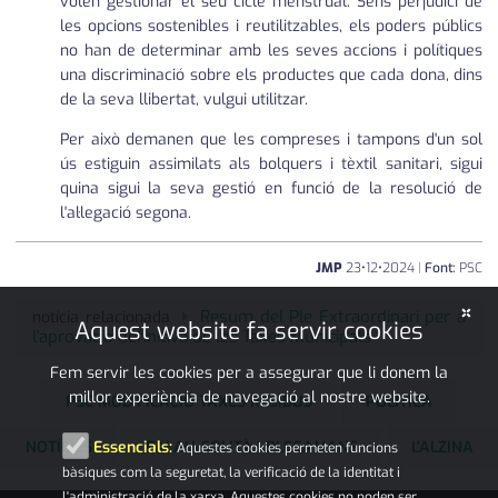
volen gestionar el seu cicle menstrual. Sens perjudici de
les opcions sostenibles i reutilitzables, els poders públics
no han de determinar amb les seves accions i polítiques
una discriminació sobre els productes que cada dona, dins
de la seva llibertat, vulgui utilitzar.
Per això demanen que les compreses i tampons d'un sol
ús estiguin assimilats als bolquers i tèxtil sanitari, sigui
quina sigui la seva gestió en funció de la resolució de
l'al·legació segona.
JMP
23
•
12
•
2024
|
Font:
PSC
×
Resum del Ple Extraordinari per a
notícia relacionada
Aquest website fa servir cookies
l'aprovació definitiva de les Taxes Municipals
Fem servir les cookies per a assegurar que li donem la
millor experiència de navegació al nostre website.
PSC MODIFICACIÓ TAXES RESIDUS
POLÍTICA
NOTÍCIES
PALAU-SOLITÀ I PLEGAMANS
L'ALZINA
Essencials:
Aquestes cookies permeten funcions
bàsiques com la seguretat, la verificació de la identitat i
l'administració de la xarxa. Aquestes cookies no poden ser