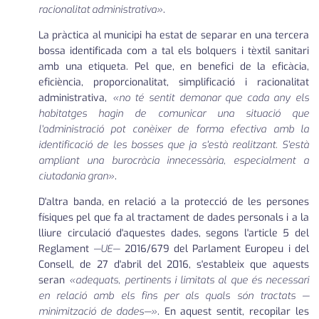
racionalitat administrativa»
.
La pràctica al municipi ha estat de separar en una tercera
bossa identificada com a tal els bolquers i tèxtil sanitari
amb una etiqueta. Pel que, en benefici de la eficàcia,
eficiència, proporcionalitat, simplificació i racionalitat
administrativa,
«no té sentit demanar que cada any els
habitatges hagin de comunicar una situació que
l'administració pot conèixer de forma efectiva amb la
identificació de les bosses que ja s'està realitzant. S'està
ampliant una burocràcia innecessària, especialment a
ciutadania gran»
.
D'altra banda, en relació a la protecció de les persones
físiques pel que fa al tractament de dades personals i a la
lliure circulació d'aquestes dades, segons l'article 5 del
Reglament
—UE—
2016/679 del Parlament Europeu i del
Consell, de 27 d'abril del 2016, s'estableix que aquests
seran
«adequats, pertinents i limitats al que és necessari
en relació amb els fins per als quals són tractats —
minimització de dades—»
. En aquest sentit, recopilar les