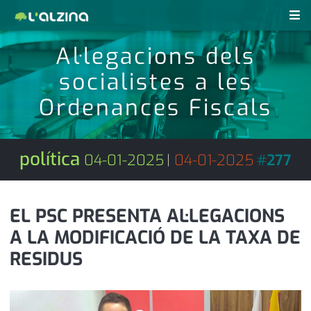
Al·legacions dels
notícies
socialistes a les
últimes notícies
revistes pdf
Ordenances Fiscals
activitats
anunciants
agenda
política
04-01-2025
|
04-01-2025
#
277
subscripció
cultura
d'interès
economia
EL PSC PRESENTA AL·LEGACIONS
A LA MODIFICACIÓ DE LA TAXA DE
empresa
contacte
RESIDUS
entrevista
farmàcies
telèfons
esports