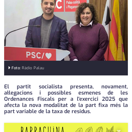
medi ambient
calendari
opinió
política
promo serveis
reportatge
salut
Foto:
Ràdio Palau
serveis
El partit socialista presenta, novament,
al·legacions i possibles esmenes de les
societat
Ordenances Fiscals per a l'exercici 2025 que
afecta la nova modalitat de la part fixa més la
successos
part variable de la taxa de residus.
urbanisme
×
editorial