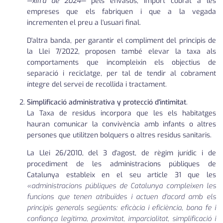
—xifra de 2024—
pels envasos, import cobrat a les
empreses que els fabriquen i que a la vegada
incrementen el preu a l'usuari final.
D'altra banda, per garantir el compliment del principis de
la Llei 7/2022, proposen també elevar la taxa als
comportaments que incompleixin els objectius de
separació i reciclatge, per tal de tendir al cobrament
íntegre del servei de recollida i tractament.
Simplificació administrativa y protecció d'intimitat
.
La Taxa de residus incorpora que les els habitatges
hauran comunicar la convivència amb infants o altres
persones que utilitzen bolquers o altres residus sanitaris.
La Llei 26/2010, del 3 d'agost, de règim jurídic i de
procediment de les administracions públiques de
Catalunya estableix en el seu article 31 que les
«administracions públiques de Catalunya compleixen les
funcions que tenen atribuïdes i actuen d'acord amb els
principis generals següents: eficàcia i eficiència, bona fe i
confiança legítima, proximitat, imparcialitat, simplificació i