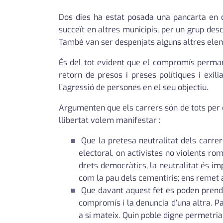
Dos dies ha estat posada una pancarta en d
succeït en altres municipis, per un grup de
També van ser despenjats alguns altres eleme
És del tot evident que el compromís permanen
retorn de presos i preses polítiques i exi
l’agressió de persones en el seu objectiu.
Argumenten que els carrers són de tots per d
llibertat volem manifestar :
Que la pretesa neutralitat dels carrer
electoral, on activistes no violents r
drets democràtics, la neutralitat és imp
com la pau dels cementiris; ens remet 
Que davant aquest fet es poden prendre 
compromís i la denuncia d’una altra. Pa
a si mateix. Quin poble digne permetri