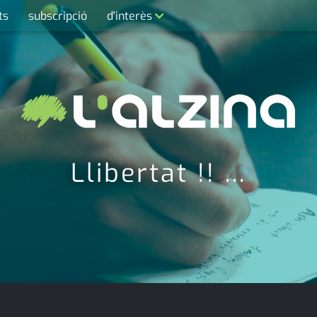
ts
subscripció
d'interès
contacte
farmàcies
telèfons
calendari
Llibertat !! ...