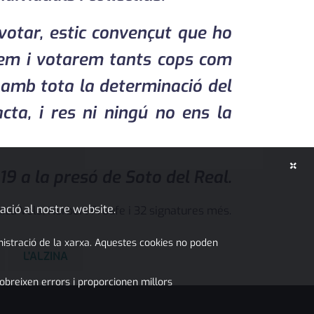
votar, estic convençut que ho
rem i votarem tants cops com
 amb tota la determinació del
cta, i res ni ningú no ens la
×
19 a la presó de Soto del Real.
ació al nostre website.
ica Vela, Norbert Froufe i 32 signatures més.
inistració de la xarxa. Aquestes cookies no poden
L'ALZINA
obreixen errors i proporcionen millors