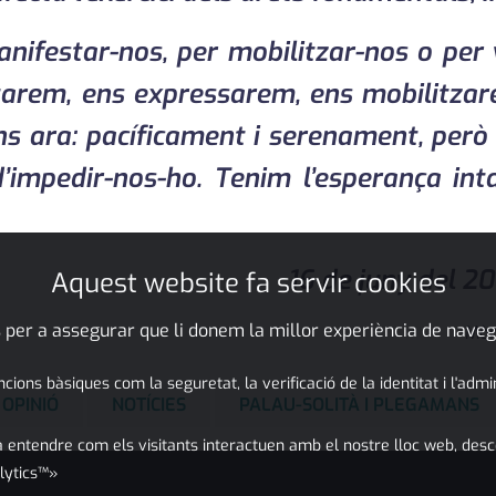
anifestar-nos, per mobilitzar-nos o per 
tarem, ens expressarem, ens mobilitza
ins ara: pacíficament i serenament, però
impedir-nos-ho. Tenim l’esperança inta
16 de juny del 20
Aquest website fa servir cookies
 per a assegurar que li donem la millor experiència de naveg
Mòn
ons bàsiques com la seguretat, la verificació de la identitat i l'adm
OPINIÓ
NOTÍCIES
PALAU-SOLITÀ I PLEGAMANS
 entendre com els visitants interactuen amb el nostre lloc web, desc
lytics™»