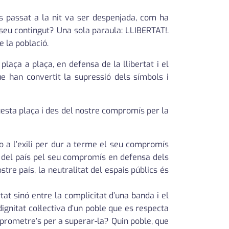
s passat a la nit va ser despenjada, com ha
seu contingut? Una sola paraula: LLIBERTAT!.
 la població.
laça a plaça, en defensa de la llibertat i el
e han convertit la supressió dels símbols i
uesta plaça i des del nostre compromís per la
 o a l’exili per dur a terme el seu compromís
r del país pel seu compromís en defensa dels
tre país, la neutralitat del espais públics és
tat sinó entre la complicitat d’una banda i el
gnitat col·lectiva d’un poble que es respecta
prometre’s per a superar-la? Quin poble, que