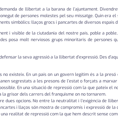
emanda de llibertat a la barana de l’ajuntament. Divendre
sconegut de persones molestes pel seu missatge. Quin era el 
nts simbòlics: llaços grocs i pancartes de diversos espais de
t i visible de la ciutadania del nostre país, poble a poble, p
liades posa molt nerviosos grups minoritaris de persones qu
efensar la seva agressió a la llibertat d’expressió. Des d’aq
s no existeix. En un país on un govern legítim és a la presó
omanen segrestats a les presons de l’estat o forçats a marxa
ossible. En una situació de repressió com la que pateix el nos
a la grisor dels carrers del franquisme on no tornarem.
dues opcions. No entre la neutralitat i l’exigència de lliber
ncartes i llaços són mostra de compromís i expressió de la di
a una realitat de repressió com la que hem descrit sense com