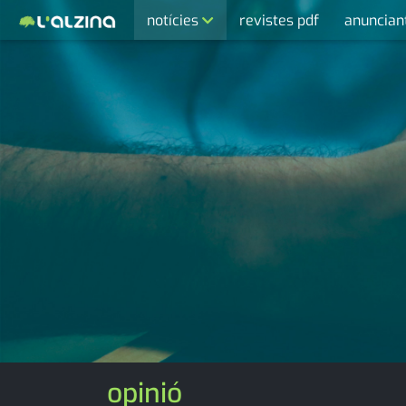
notícies
revistes pdf
anuncian
últimes notícies
activitats
agenda
cultura
economia
empresa
entrevista
esports
medi ambient
opinió
opinió