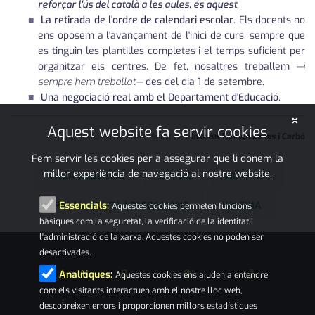
reforçar l'ús del català a les aules, és aquest
.
La retirada de l'ordre de calendari escolar
. Els docents no
ens oposem a l'avançament de l'inici de curs, sempre que
es tinguin les plantilles completes i el temps suficient per
organitzar els centres. De fet, nosaltres treballem
—i
sempre hem treballat—
des del dia 1 de setembre.
Una negociació real amb el Departament d'Educació
.
×
Aquest website fa servir cookies
Assemblea de professorat de l'
Institut Ramon Casas i Carbó
Fem servir les cookies per a assegurar que li donem la
millor experiència de navegació al nostre website.
VAGA EDUCACIÓ
OPINIÓ
NOTÍCIES
PALAU-SOLITÀ I PLEGAMANS
L'ALZINA
Essencials:
Aquestes cookies permeten funcions
bàsiques com la seguretat, la verificació de la identitat i
l'administració de la xarxa. Aquestes cookies no poden ser
desactivades.
Analítiques:
Aquestes cookies ens ajuden a entendre
com els visitants interactuen amb el nostre lloc web,
descobreixen errors i proporcionen millors estadístiques