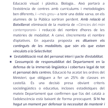
Educació visual i plàstica, Biologia... Això portarà a
l'existència de centres amb currículums i metodologies
ben diferents, i
—més greu—
a tenir una doble xarxa, on els
alumnes de la Pública sortiran perdent.
Amb relació al
Batxillerat
: eliminació de la matèria de
«Ciències del món
contemporani»
i reducció del nombre d'hores de les
matèries de modalitat. A canvi, s'incrementa el nombre
d'optatives. En aquesta proposta
es dilueixen els
continguts de les modalitats, que són els que estan
vinculats a la Selectivitat
.
L'estabilització real del personal interí i pacte d'estabilitat
.
L'assumpció de responsabilitat del Departament en la
defensa de la immersió lingüística i cobertura legal de tot
el personal dels centres
. Educació ha acatat les ordres del
Ministeri, que obliguen a fer un 25% de classes en
castellà. És una decisió presa obviant criteris
sociolingüístics o educatius, incloses estadístiques del
mateix Departament que confirmen que l'ús del català a
l'adolescència està baixant de forma preocupant.
Si hi ha
hagut un moment per defensar la necessitat de mantenir i