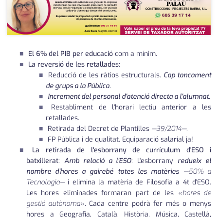
El 6% del PIB per educació
com a mínim.
La reversió de les retallades
:
Reducció de les ràtios estructurals.
Cap tancament
de grups a la Pública
.
Increment del personal d'atenció directa a l'alumnat
.
Restabliment de l'horari lectiu anterior a les
retallades.
Retirada del Decret de Plantilles
—39/2014—
.
FP Pública i de qualitat. Equiparació salarial ja!
La retirada de l'esborrany de currículum d'ESO i
batxillerat
:
Amb relació a l'ESO
: L'esborrany
redueix el
nombre d'hores a gairebé totes les matèries
—50% a
Tecnologia—
i elimina la matèria de Filosofia a 4t d'ESO.
Les hores eliminades formaran part de les
«hores de
gestió autònoma»
. Cada centre podrà fer més o menys
hores a Geografia, Català, Història, Música, Castellà,