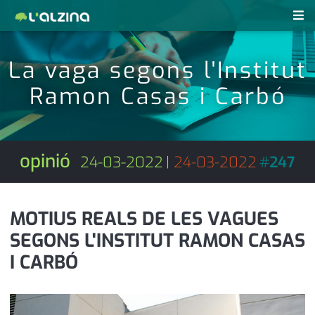
notícies
La vaga segons l'Institut
últimes notícies
Ramon Casas i Carbó
revistes pdf
activitats
anunciants
agenda
opinió
24-03-2022
|
24-03-2022
#
247
subscripció
cultura
d'interès
economia
MOTIUS REALS DE LES VAGUES
SEGONS L'INSTITUT RAMON CASAS
empresa
contacte
I CARBÓ
entrevista
farmàcies
telèfons
esports