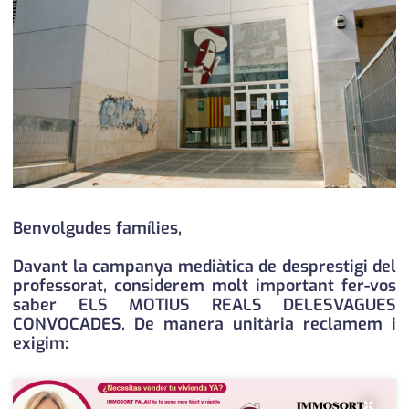
medi ambient
calendari
opinió
política
promo serveis
reportatge
salut
Benvolgudes famílies,
serveis
Davant la campanya mediàtica de desprestigi del
professorat, considerem molt important fer-vos
societat
saber ELS MOTIUS REALS DELESVAGUES
CONVOCADES. De manera unitària reclamem i
successos
exigim:
urbanisme
×
editorial