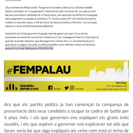
medi ambient
calendari
opinió
política
promo serveis
reportatge
×
salut
serveis
societat
Ara que els partits polítics ja han començat la campanya de
successos
presentació dels seus candidats a ocupar la cadira de batlle per
4 anys més, i els que governen ens expliquen els grans èxits
urbanisme
assolits, i els que aspiren a governar ens explicaran tot allò que
faran, seria bo que algú expliqués als veïns com està el tema de
editorial