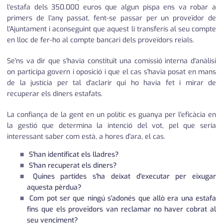
l'estafa dels 350.000 euros que algun pispa ens va robar a
primers de l'any passat, fent-se passar per un proveïdor de
l'Ajuntament i aconseguint que aquest li transferís al seu compte
en lloc de fer-ho al compte bancari dels proveïdors reials.
Se'ns va dir que s'havia constituït una comissió interna d'anàlisi
on participa govern i oposició i que el cas s'havia posat en mans
de la justícia per tal d'aclarir qui ho havia fet i mirar de
recuperar els diners estafats.
La confiança de la gent en un polític es guanya per l'eficàcia en
la gestió que determina la intenció del vot, pel que seria
interessant saber com està, a hores d'ara, el cas.
S'han identificat els lladres?
S'han recuperat els diners?
Quines partides s'ha deixat d'executar per eixugar
aquesta pèrdua?
Com pot ser que ningú s'adonés que allò era una estafa
fins que els proveïdors van reclamar no haver cobrat al
seu venciment?