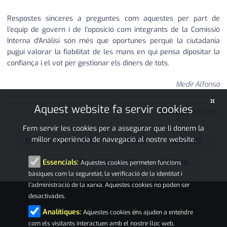
Respostes sinceres a preguntes com aquestes per part de
l'equip de govern i de l'oposició com integrants de la Comissió
Interna d'Anàlisi són més que oportunes perquè la ciutadania
pugui valorar la fiabilitat de les mans en qui pensa dipositar la
confiança i el vot per gestionar els diners de tots.
Medir Alfonso
×
Aquest website fa servir cookies
M Alfonso
11
•
10
•
2022
Fem servir les cookies per a assegurar que li donem la
millor experiència de navegació al nostre website.
ESTAFA AJUNTAMENT
OPINIÓ
NOTÍCIES
PALAU-SOLITÀ I PLEGAMANS
L'ALZINA
Essencials:
Aquestes cookies permeten funcions
bàsiques com la seguretat, la verificació de la identitat i
l'administració de la xarxa. Aquestes cookies no poden ser
desactivades.
Analítiques:
Aquestes cookies ens ajuden a entendre
com els visitants interactuen amb el nostre lloc web,