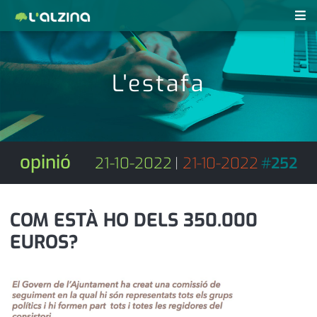
notícies
L'estafa
últimes notícies
revistes pdf
activitats
anunciants
agenda
opinió
21-10-2022
|
21-10-2022
#
252
subscripció
cultura
d'interès
economia
COM ESTÀ HO DELS 350.000
EUROS?
empresa
contacte
entrevista
farmàcies
telèfons
esports