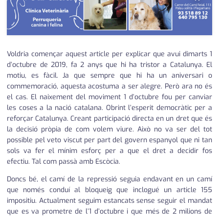
medi ambient
calendari
opinió
política
Voldria començar aquest article per explicar que avui dimarts 1
d’octubre de 2019, fa 2 anys que hi ha tristor a Catalunya. El
promo serveis
motiu, es fàcil. Ja que sempre que hi ha un aniversari o
commemoració, aquesta acostuma a ser alegre. Però ara no és
reportatge
el cas. El naixement del moviment 1 d’octubre fou per canviar
les coses a la nació catalana. Obrint l’esperit democràtic per a
salut
reforçar Catalunya. Creant participació directa en un dret que és
la decisió pròpia de com volem viure. Això no va ser del tot
serveis
possible pel veto viscut per part del govern espanyol que ni tan
sols va fer el mínim esforç per a que el dret a decidir fos
societat
efectiu. Tal com passà amb Escòcia.
successos
Doncs bé, el camí de la repressió seguia endavant en un camí
que només conduí al bloqueig que inclogué un article 155
urbanisme
impositiu. Actualment seguim estancats sense seguir el mandat
que es va prometre de l’1 d’octubre i que més de 2 milions de
editorial