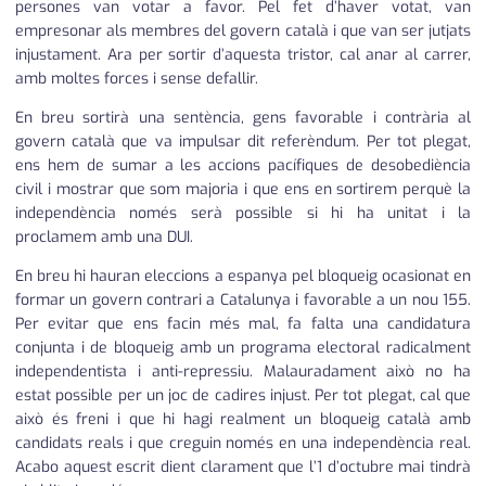
persones van votar a favor. Pel fet d’haver votat, van
empresonar als membres del govern català i que van ser jutjats
injustament. Ara per sortir d’aquesta tristor, cal anar al carrer,
amb moltes forces i sense defallir.
En breu sortirà una sentència, gens favorable i contrària al
govern català que va impulsar dit referèndum. Per tot plegat,
ens hem de sumar a les accions pacífiques de desobediència
civil i mostrar que som majoria i que ens en sortirem perquè la
independència només serà possible si hi ha unitat i la
proclamem amb una DUI.
En breu hi hauran eleccions a espanya pel bloqueig ocasionat en
formar un govern contrari a Catalunya i favorable a un nou 155.
Per evitar que ens facin més mal, fa falta una candidatura
conjunta i de bloqueig amb un programa electoral radicalment
independentista i anti-repressiu. Malauradament això no ha
estat possible per un joc de cadires injust. Per tot plegat, cal que
això és freni i que hi hagi realment un bloqueig català amb
candidats reals i que creguin només en una independència real.
Acabo aquest escrit dient clarament que l’1 d’octubre mai tindrà