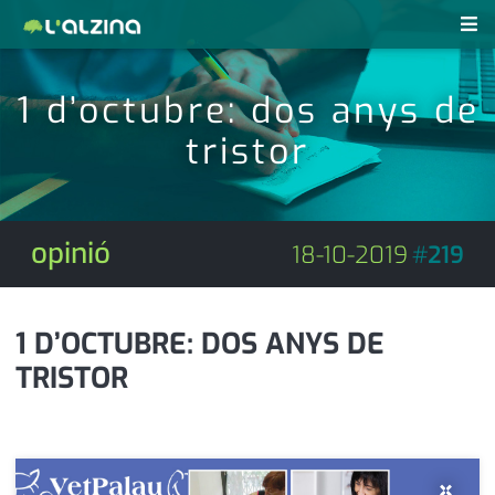
notícies
1 d’octubre: dos anys de
últimes notícies
tristor
revistes pdf
activitats
anunciants
agenda
opinió
18-10-2019
#
219
subscripció
cultura
d'interès
economia
1 D’OCTUBRE: DOS ANYS DE
TRISTOR
empresa
contacte
entrevista
farmàcies
telèfons
esports
×