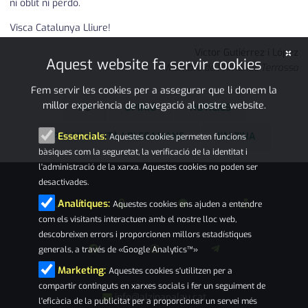
ni oblit ni perdó.
Visca Catalunya Lliure!
×
Víctor Gutiérrez i López
Aquest website fa servir cookies
Membre de Primàries Terrassa
Fem servir les cookies per a assegurar que li donem la
millor experiència de navegació al nostre website.
1-O
OPINIÓ
NOTÍCIES
PALAU-SOLITÀ I PLEGAMANS
L'ALZINA
Essencials:
Aquestes cookies permeten funcions
bàsiques com la seguretat, la verificació de la identitat i
l'administració de la xarxa. Aquestes cookies no poden ser
desactivades.
Analítiques:
Aquestes cookies ens ajuden a entendre
com els visitants interactuen amb el nostre lloc web,
descobreixen errors i proporcionen millors estadístiques
generals, a través de «Google Analytics™»
Marketing:
Aquestes cookies s'utilitzen per a
compartir continguts en xarxes socials i fer un seguiment de
info@alzinapalau.cat
l'eficàcia de la publicitat per a proporcionar un servei més