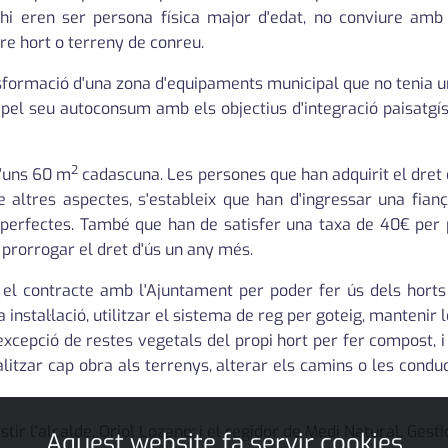
hi eren ser persona física major d'edat, no conviure amb 
tre hort o terreny de conreu.
sformació d'una zona d'equipaments municipal que no tenia un 
pel seu autoconsum amb els objectius d'integració paisatgíst
2
d'uns 60 m
cadascuna. Les persones que han adquirit el dret 
 altres aspectes, s'estableix que han d'ingressar una fian
sperfectes. També que han de satisfer una taxa de 40€ per pa
e prorrogar el dret d'ús un any més.
el contracte amb l'Ajuntament per poder fer ús dels horts
instal·lació, utilitzar el sistema de reg per goteig, mantenir
a excepció de restes vegetals del propi hort per fer compost, 
litzar cap obra als terrenys, alterar els camins o les conduc
istir l'alcalde, Oriol Lozano; i el regidor de Medi Natural, Gest
Aquest website fa servir cookies