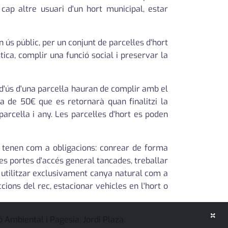
cap altre usuari d'un hort municipal, estar
ús públic, per un conjunt de parcel·les d'hort
ica, complir una funció social i preservar la
d'ús d'una parcel·la hauran de complir amb el
ça de 50€ que es retornarà quan finalitzi la
rcel·la i any. Les parcel·les d'hort es poden
 tenen com a obligacions: conrear de forma
 les portes d'accés general tancades, treballar
i utilitzar exclusivament canya natural com a
cions del rec, estacionar vehicles en l'hort o
×
ió Ambiental i Pagesia, Jordi Plaza.