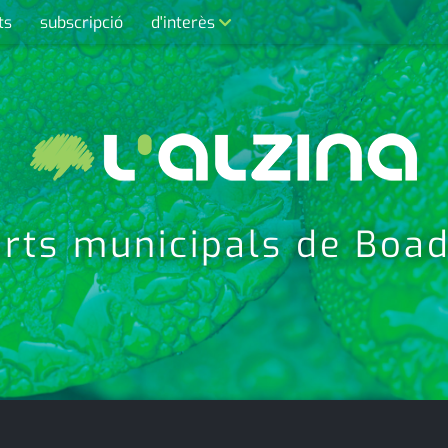
ts
subscripció
d'interès
contacte
farmàcies
telèfons
calendari
orts municipals de Boad