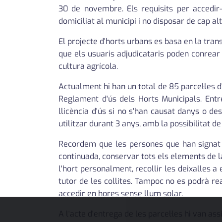
30 de novembre. Els requisits per accedir-
domiciliat al municipi i no disposar de cap al
El projecte d'horts urbans es basa en la tran
que els usuaris adjudicataris poden conrear 
cultura agrícola.
Actualment hi han un total de 85 parcel·les 
Reglament d'ús dels Horts Municipals. Entre
llicència d'ús si no s'han causat danys o de
utilitzar durant 3 anys, amb la possibilitat d
Recordem que les persones que han signat 
continuada, conservar tots els elements de la 
l'hort personalment, recollir les deixalles 
tutor de les collites. Tampoc no es podrà rea
accedir en hores sense llum solar.
A l'acte d'entrega de les parcel·les hi van ass