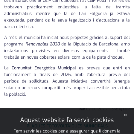
Les instal·lacions al CEIP Can Cladellas i al CEIP Folch i Torres es
trobaven pràcticament enllestides, a falta de tràmits
administratius, mentre que la de Can Falguera ja estava
executada, pendent de la seva legalització i d'actuacions a la
xarxa elèctrica.
A més, el municipi ha iniciat nous projectes gràcies al suport del
programa
Renovables 2030
de la Diputació de Barcelona, amb
instal·lacions previstes en diversos equipaments, i també
treballa en noves cobertes solars, com la de la pista d'hoquei.
La
Comunitat Energètica Municipal
es preveu que entri en
funcionament a finals de 2026, amb l'obertura prèvia del
període de sol·licituds. Aquesta iniciativa convertirà l'energia
solar en un recurs compartit, més proper i accessible per a tota
la població.
JMP
02
•
06
•
2026
|
Font:
Aj PsiP
×
Aquest website fa servir cookies
PLAQUES FOTOVOLTÀIQUES MUNICIPALS
Fem servir les cookies per a assegurar que li donem la