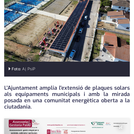
medi ambient
calendari
opinió
política
promo serveis
reportatge
salut
Foto:
Aj PsiP
serveis
L'Ajuntament amplia l'extensió de plaques solars
als equipaments municipals i amb la mirada
societat
posada en una comunitat energètica oberta a la
ciutadania.
successos
urbanisme
×
editorial