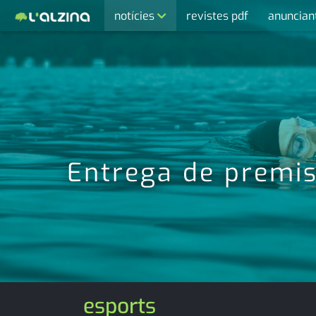
notícies
revistes pdf
anuncian
últimes notícies
activitats
agenda
cultura
economia
Entrega de premis 
empresa
entrevista
esports
medi ambient
esports
opinió