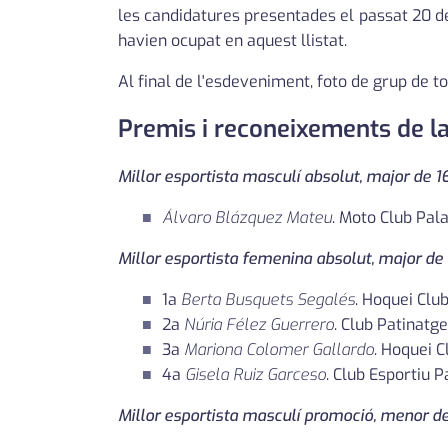
les candidatures presentades el passat 20 de
havien ocupat en aquest llistat.
Al final de l'esdeveniment, foto de grup de tot
Premis i reconeixements de la
Millor esportista masculí absolut, major de 1
Álvaro Blázquez Mateu
. Moto Club Pala
Millor esportista femenina absolut, major de
1a
Berta Busquets Segalés
. Hoquei Clu
2a
Núria Félez Guerrero
. Club Patinatg
3a
Mariona Colomer Gallardo
. Hoquei 
4a
Gisela Ruiz Garceso
. Club Esportiu 
Millor esportista masculí promoció, menor d