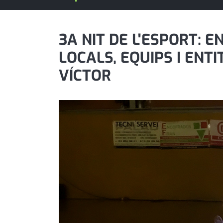
política
promo serveis
3A NIT DE L'ESPORT: 
LOCALS, EQUIPS I ENT
reportatge
VÍCTOR
salut
serveis
societat
successos
urbanisme
editorial