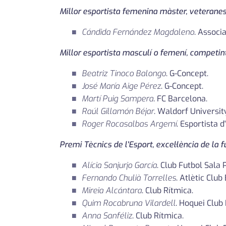
Millor esportista femenina màster, veterane
Cándida Fernández Magdaleno
. Associ
Millor esportista masculí o femení, competint
Beatriz Tinoco Balongo
. G-Concept.
José María Aige Pérez
. G-Concept.
Martí Puig Sampera
. FC Barcelona.
Raúl Gillamón Béjar
. Waldorf University
Roger Rocasalbas Argemí
. Esportista d'
Premi Tècnics de l'Esport, excel·lència de la 
Alícia Sanjurjo García
. Club Futbol Sala
Fernando Chulià Torrelles
. Atlètic Clu
Mireia Alcántara
. Club Rítmica.
Quim Rocabruna Vilardell
. Hoquei Club
Anna Sanféliz
. Club Rítmica.