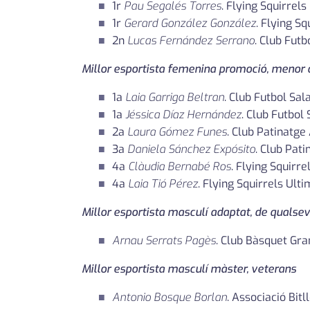
1r
Pau Segalés Torres
. Flying Squirrels
1r
Gerard González González
. Flying Sq
2n
Lucas Fernández Serrano
. Club Fut
Millor esportista femenina promoció, menor 
1a
Laia Garriga Beltran
. Club Futbol Sal
1a
Jéssica Díaz Hernández
. Club Futbol
2a
Laura Gómez Funes
. Club Patinatge
3a
Daniela Sánchez Expósito
. Club Pat
4a
Clàudia Bernabé Ros
. Flying Squirre
4a
Laia Tió Pérez
. Flying Squirrels Ulti
Millor esportista masculí adaptat, de qualsev
Arnau Serrats Pagès
. Club Bàsquet Gra
Millor esportista masculí màster, veterans
Antonio Bosque Borlan
. Associació Bit