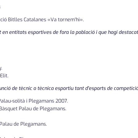
s
ació Bitlles Catalanes «Va tornem'hi».
 en entitats esportives de fora la població i que hagi destaca
.
Elit.
funció de tècnic o tècnica esportiu tant d'esports de competic
 Palau-solità i Plegamans 2007.
b Bàsquet Palau de Plegamans.
 Palau de Plegamans.