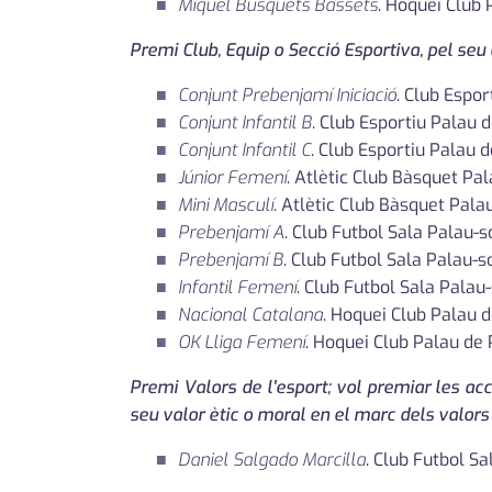
Miquel Busquets Bassets
. Hoquei Club
Premi Club, Equip o Secció Esportiva, pel seu 
Conjunt Prebenjamí Iniciació
. Club Espo
Conjunt Infantil B
. Club Esportiu Palau
Conjunt Infantil C
. Club Esportiu Palau 
Júnior Femení
. Atlètic Club Bàsquet Pa
Mini Masculí
. Atlètic Club Bàsquet Pal
Prebenjamí A
. Club Futbol Sala Palau-
Prebenjamí B
. Club Futbol Sala Palau-s
Infantil Femení
. Club Futbol Sala Palau
Nacional Catalana
. Hoquei Club Palau 
OK Lliga Femení
. Hoquei Club Palau de
Premi Valors de l'esport; vol premiar les ac
seu valor ètic o moral en el marc dels valors 
Daniel Salgado Marcilla
. Club Futbol S