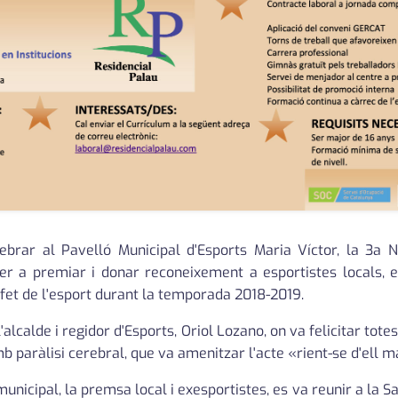
brar al Pavelló Municipal d'Esports Maria Víctor, la 3a N
er a premiar i donar reconeixement a esportistes locals, eq
 fet de l'esport durant la temporada 2018-2019.
calde i regidor d'Esports, Oriol Lozano, on va felicitar tote
aràlisi cerebral, que va amenitzar l'acte «rient-se d'ell mat
unicipal, la premsa local i exesportistes, es va reunir a la S