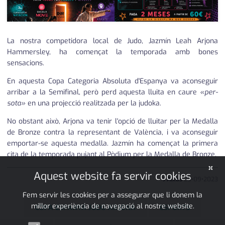
La nostra competidora local de Judo, Jazmín Leah Arjona
Hammersley, ha començat la temporada amb bones
sensacions.
En aquesta Copa Categoria Absoluta d'Espanya va aconseguir
arribar a la Semifinal, però perd aquesta lluita en caure
«per-
sota»
en una projecció realitzada per la judoka.
No obstant això, Arjona va tenir l'opció de lluitar per la Medalla
de Bronze contra la representant de València, i va aconseguir
emportar-se aquesta medalla. Jazmín ha començat la primera
cita de la temporada pujant al Pòdium per la Medalla de Bronze.
×
Aquest website fa servir cookies
J Aixàs
25
•
09
•
2023
Fem servir les cookies per a assegurar que li donem la
millor experiència de navegació al nostre website.
COPA ESPANYA JUDO ARJONA
ESPORTS