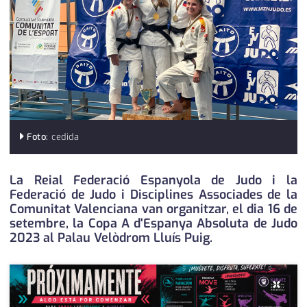
medi ambient
calendari
opinió
política
promo serveis
reportatge
Foto:
cedida
salut
La Reial Federació Espanyola de Judo i la
serveis
Federació de Judo i Disciplines Associades de la
Comunitat Valenciana van organitzar, el dia 16 de
societat
setembre, la Copa A d'Espanya Absoluta de Judo
2023 al Palau Velòdrom Lluís Puig.
successos
urbanisme
×
editorial