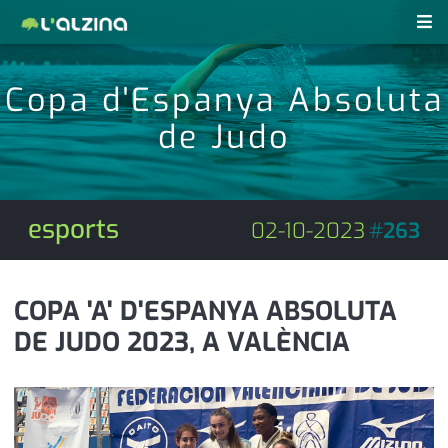
notícies
Copa d'Espanya Absoluta
últimes notícies
de Judo
revistes pdf
activitats
anunciants
agenda
esports
02-10-2023
#
263
subscripció
cultura
d'interès
economia
COPA 'A' D'ESPANYA ABSOLUTA
DE JUDO 2023, A VALÈNCIA
empresa
contacte
entrevista
farmàcies
telèfons
esports