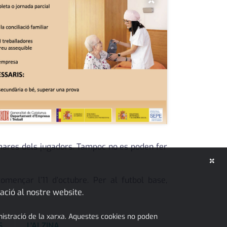
×
 mares dels jugadors. Tampoc no es poden fer
×
omençar l’11 d’octubre. Per al futbol base,
ació al nostre website.
inistració de la xarxa. Aquestes cookies no poden
S
L'ALZINA