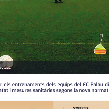
actual.
r els entrenaments dels equips del FC Palau di
etat i mesures sanitàries segons la nova normat