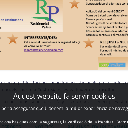
, sense públic; tampoc hi poden assistir ni els pares ni les
ia previst per a la Festa Major es va haver de cancel·lar.
Aquest website fa servir cookies
s competicions superiors
—lliga, amateurs—
tenen previst c
 per a assegurar que li donem la millor experiència de naveg
ubre.
ons bàsiques com la seguretat, la verificació de la identitat i l'adm
ESPORTS
NOTÍCIES
PALAU-SOLITÀ I PLEGAMAN