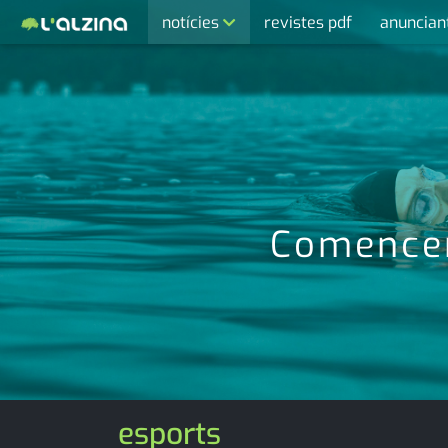
notícies
revistes pdf
anuncian
últimes notícies
activitats
agenda
cultura
economia
Comencen
empresa
entrevista
esports
medi ambient
esports
opinió