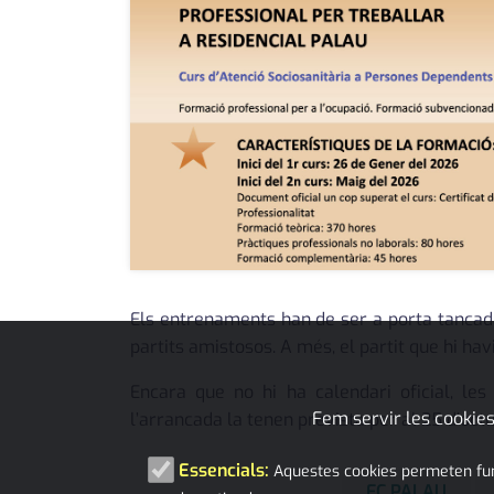
Els entrenaments han de ser a porta tancada
partits amistosos. A més, el partit que hi hav
Encara que no hi ha calendari oficial, le
Fem servir les cookies
l’arrancada la tenen prevista per al 25 d’oct
Essencials:
Aquestes cookies permeten funci
FC PALAU