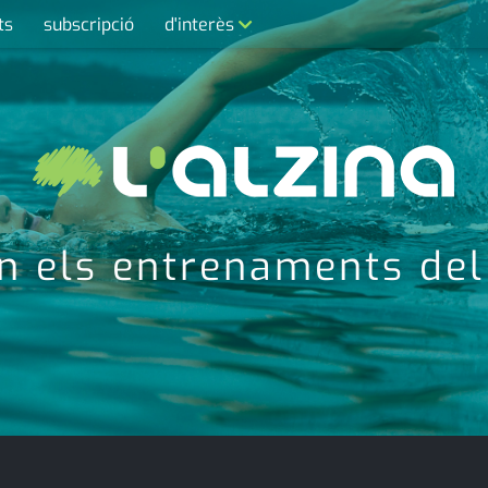
ts
subscripció
d'interès
contacte
farmàcies
telèfons
calendari
 els entrenaments del