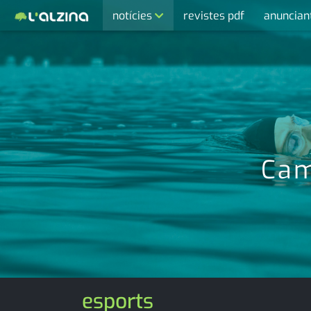
notícies
revistes pdf
anuncian
últimes notícies
activitats
agenda
cultura
economia
Cam
empresa
entrevista
esports
medi ambient
esports
opinió