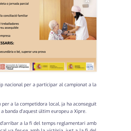
×
 nacional per a participar al campionat a la
u per a la competidora local, ja ha aconseguit
, a banda d'aquest últim europeu a Xipre.
d'arribar a la fi del temps reglamentari amb
l va fer-se amb la victòria, just a la fi del