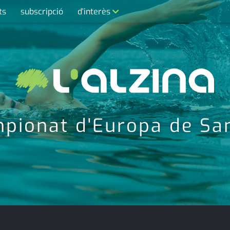
ts
subscripció
d'interès
contacte
farmàcies
telèfons
calendari
pionat d'Europa de S