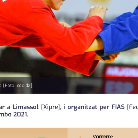
t.
[Foto: cedida].
tar a Limassol
[Xipre]
, i organitzat per FIAS
[Fe
mbo 2021.