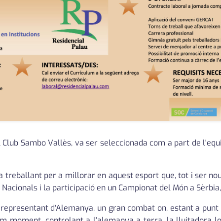
lub Sambo Vallès, va ser seleccionada com a part de l'equip
a treballant per a millorar en aquest esport que, tot i ser no
 Nacionals i la participació en un Campionat del Món a Sèrbia
a representant d'Alemanya, un gran combat on, estant a punt 
m moment, controlant a l'alemanya a terra, la lluitadora loca