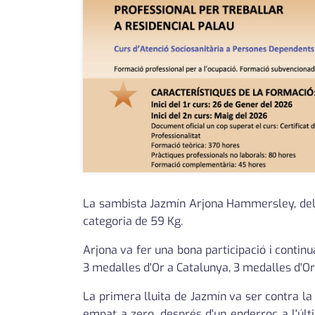
La sambista Jazmín Arjona Hammersley, del C
categoria de 59 Kg.
Arjona va fer una bona participació i continu
3 medalles d'Or a Catalunya, 3 medalles d'Or
La primera lluita de Jazmín va ser contra l
empat a zero, després d'un enderroc a l'últi