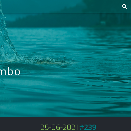
ambo
25-06-2021
#
239