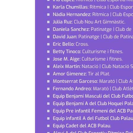
Karla Chumillas:
Rítmica | Club Espo
Nàdia Hernandez:
Rítmica | Club Esp
Júlia Ruz:
Club Nou Art Gimnàstic.
Daniela Sanchez:
Patinatge | Club de 
David Juan:
Patinatge | Club de Patina
Eric Bello:
Cross.
Betty Tinoco:
Culturisme i fitnes.
Jose M. Aige:
Culturisme i fitnes.
Aleix Martin:
Natació | Club Natació 
Amor Gimenez:
Tir al Plat.
Montserrat Garceso:
Marató | Club At
Fernando Andreo:
Marató | Club Atlèt
Equip Benjamí Masculí del Club Futb
Equip Benjamí A del Club Hoquei Pal
Equip Pre infantil Femení del ACB Pa
Equip infantil A del Futbol Club Pala
Equip Cadet del ACB Palau
.