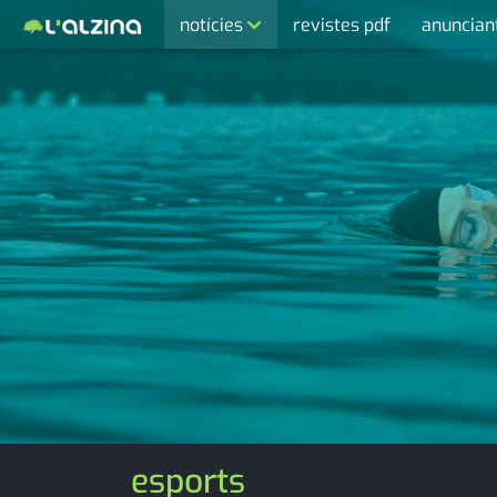
notícies
revistes pdf
anuncian
últimes notícies
activitats
agenda
cultura
economia
empresa
entrevista
esports
medi ambient
esports
opinió