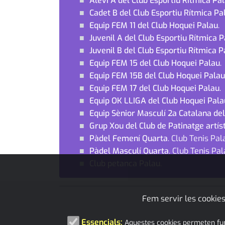
Aleví A del Club Esportiu Rítmica P
Cadet B del Club Esportiu Rítmica P
Equip FEM 11 del Club Hoquei Palau
.
Juvenil A del Club Esportiu Rítmica
Juvenil B del Club Esportiu Rítmica
Equip FEM 15 del Club Hoquei Palau
.
Equip FEM 15B del Club Hoquei Palau
Equip FEM 17 del Club Hoquei Palau
.
Equip OK LLIGA del Club Hoquei Pala
Equip Sènior Masculí 2a Catalana de
Grup Xou del Club de Patinatge artís
Pàdel Femení Quarta
. Club Tenis Pal
Pàdel Masculí Quarta
. Club Tenis Pal
Club petanca Palau
.
Fem servir les cookies
Essencials:
Aquestes cookies permeten funci