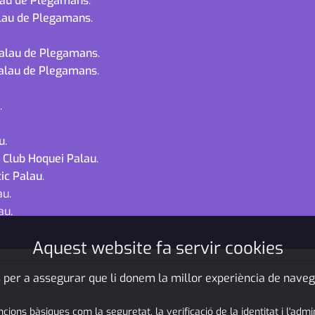
alau de Plegamans
.
alau de Plegamans
.
 Palau de Plegamans
.
 Palau de Plegamans
.
.
u
.
l Club Hoquei Palau
.
tic Palau
.
au.
au.
Aquest website fa servir cookies
 per a assegurar que li donem la millor experiència de naveg
ons bàsiques com la seguretat, la verificació de la identitat i l'adm