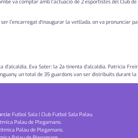
També va comptar amb l'actuació de 2 esportistes del Club de P
a ser l'encarregat d'inaugurar la vetllada, on va pronunciar p
d'alcaldia, Eva Soler; la 2a tinenta d'alcaldia, Patricia Frei
nguany, un total de 35 guardons van ser distribuïts durant la
rcia:
Futbol Sala | Club Futbol Sala Palau.
Rítmica Palau de Plegamans.
 Rítmica Palau de Plegamans.
ítmica Palau de Plegamans.