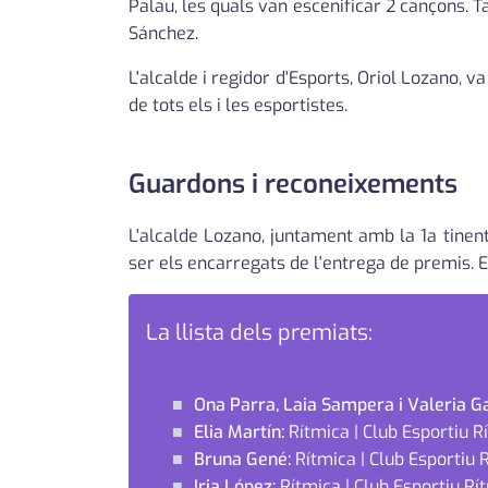
Palau, les quals van escenificar 2 cançons. 
Sánchez.
L'alcalde i regidor d'Esports, Oriol Lozano, v
de tots els i les esportistes.
Guardons i reconeixements
L'alcalde Lozano, juntament amb la 1a tinenta 
ser els encarregats de l'entrega de premis. E
La llista dels premiats:
Ona Parra, Laia Sampera i Valeria Ga
Elia Martín:
Rítmica | Club Esportiu 
Bruna Gené:
Rítmica | Club Esportiu
Iria López:
Rítmica | Club Esportiu R