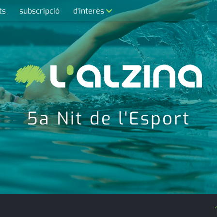
ts
subscripció
d'interès
contacte
farmàcies
telèfons
calendari
5a Nit de l'Esport