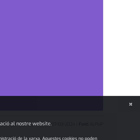
×
ació al nostre website.
JMP
07
•
03
•
2024
|
Font:
Aj PsiP
inistració de la xarxa. Aquestes cookies no poden