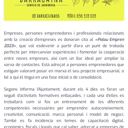
Empreses, persones emprenedores i professionals relacionats
amb la creació d'empreses es donaran cita al
«Palau Empren
2023»
, que vol esdevenir a partir d'ara un punt de trobada
perfecte per intercanviar experiències i fomentar la cooperació
entre noves empreses, així com un lloc ideal per ampliar la
xarxa de contactes. Està adreçat a persones emprenedores que
estiguin valorant posar en marxa el seu projecte empresarial, o
bé a qui el tingui en una fase inicial o de consolidació.
Segons informa l'Ajuntament, durant els 4 dies es faran un
seguit d'activitats formatives enllaçades, i cada una d'elles es
treballarà com si fos un entrenament de les diferents
competències necessàries per emprendre: autoconeixement,
creativitat, comunicació, marca personal i model de negoci.
També es fa incidència en temes de capacitació digital,
econòmics, fiscals i legals que cal saber, adreçat a empreses de