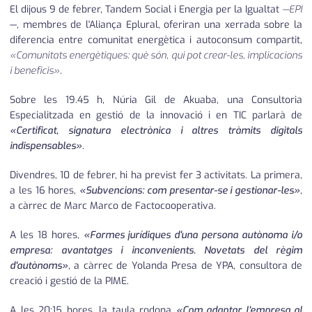
El dijous 9 de febrer, Tandem Social i Energia per la Igualtat
—EPI
—, membres de l'Aliança Eplural, oferiran una xerrada sobre la
diferencia entre comunitat energètica i autoconsum compartit,
«Comunitats energètiques: què són, qui pot crear-les, implicacions
i beneficis»
.
Sobre les 19.45 h, Núria Gil de Akuaba, una Consultoria
Especialitzada en gestió de la innovació i en TIC parlarà de
«Certificat, signatura electrònica i altres tràmits digitals
indispensables»
.
Divendres, 10 de febrer, hi ha previst fer 3 activitats. La primera,
a les 16 hores,
«Subvencions: com presentar-se i gestionar-les»
,
a càrrec de Marc Marco de Factocooperativa.
A les 18 hores,
«Formes jurídiques d'una persona autònoma i/o
empresa: avantatges i inconvenients. Novetats del règim
d'autònoms»
, a càrrec de Yolanda Presa de YPA, consultora de
creació i gestió de la PIME.
A les 20:15 hores, la taula rodona
«Com adaptar l'empresa al