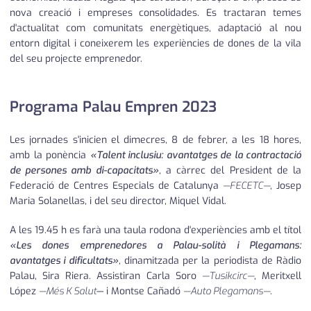
nova creació i empreses consolidades. Es tractaran temes
d'actualitat com comunitats energètiques, adaptació al nou
entorn digital i coneixerem les experiències de dones de la vila
del seu projecte emprenedor.
Programa Palau Empren 2023
Les jornades s'inicien el dimecres, 8 de febrer, a les 18 hores,
amb la ponència
«Talent inclusiu: avantatges de la contractació
de persones amb di-capacitats»
, a càrrec del President de la
Federació de Centres Especials de Catalunya
—FECETC—
, Josep
Maria Solanellas, i del seu director, Miquel Vidal.
A les 19.45 h es farà una taula rodona d'experiències amb el títol
«Les dones emprenedores a Palau-solità i Plegamans:
avantatges i dificultats»
, dinamitzada per la periodista de Ràdio
Palau, Sira Riera. Assistiran Carla Soro
—Tusikcirc—
, Meritxell
López
—Més K Salut
— i Montse Cañadó
—Auto Plegamans—
.