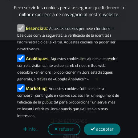
Fem servir les cookies per a assegurar que li donem la
millor experiència de navegació al nostre website.
PALAN EMPREN
EMPRESA
NOTÍCIES
PALAU-SOLITÀ I PLEGAMANS
L'ALZINA
Essencials:
Aquestes cookies permeten funcions
bàsiques com la seguretat, la verificació de la identitat i
l'administració de la xarxa. Aquestes cookies no poden ser
desactivades.
Analítiques:
Aquestes cookies ens ajuden a entendre
com els visitants interactuen amb el nostre lloc web,
descobreixen errors i proporcionen millors estadístiques
generals, a través de «Google Analytics™»
Marketing:
Aquestes cookies s'utilitzen per a
compartir continguts en xarxes socials i fer un seguiment de
info@alzinapalau.cat
l'eficàcia de la publicitat per a proporcionar un servei més
rellevant i oferir millors anuncis que s'ajustin als teus
JPS DISSENY
© 2019-2026
|
interessos.
+34 607753459
info...
refusar
acceptar