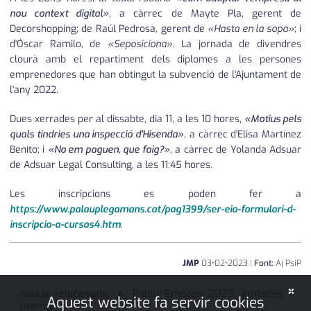
nou context digital»
, a càrrec de Mayte Pla, gerent de
Decorshopping; de Raúl Pedrosa, gerent de
«Hasta en la sopa»
; i
d'Óscar Ramilo, de
«Seposiciona»
. La jornada de divendres
clourà amb el repartiment dels diplomes a les persones
emprenedores que han obtingut la subvenció de l'Ajuntament de
l'any 2022.
Dues xerrades per al dissabte, dia 11, a les 10 hores,
«Motius pels
quals tindries una inspecció d'Hisenda»
, a càrrec d'Elisa Martínez
Benito; i
«No em paguen, que faig?»
, a càrrec de Yolanda Adsuar
de Adsuar Legal Consulting, a les 11:45 hores.
Les inscripcions es poden fer a
https://www.palauplegamans.cat/pag1399/ser-eio-formulari-d-
inscripcio-a-cursos4.htm
.
JMP
03
•
02
•
2023
|
Font:
Aj PsiP
×
Palau Empren 2023, jornades i
notícia relacionada
Aquest website fa servir cookies
premis