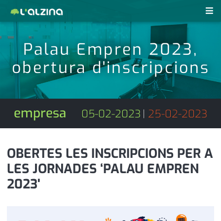
notícies
Palau Empren 2023,
últimes notícies
obertura d'inscripcions
revistes pdf
activitats
anunciants
agenda
empresa
05-02-2023
|
25-02-2023
subscripció
cultura
d'interès
economia
OBERTES LES INSCRIPCIONS PER A
LES JORNADES ‘PALAU EMPREN
empresa
contacte
2023'
entrevista
farmàcies
telèfons
esports