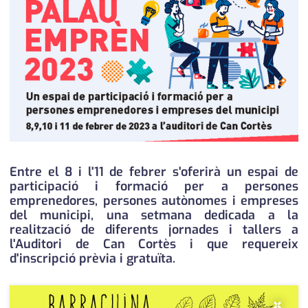
medi ambient
calendari
opinió
política
promo serveis
reportatge
salut
Entre el 8 i l'11 de febrer s'oferirà un espai de
participació i formació per a persones
serveis
emprenedores, persones autònomes i empreses
del municipi, una setmana dedicada a la
societat
realització de diferents jornades i tallers a
l'Auditori de Can Cortès i que requereix
successos
d'inscripció prèvia i gratuïta.
urbanisme
×
editorial