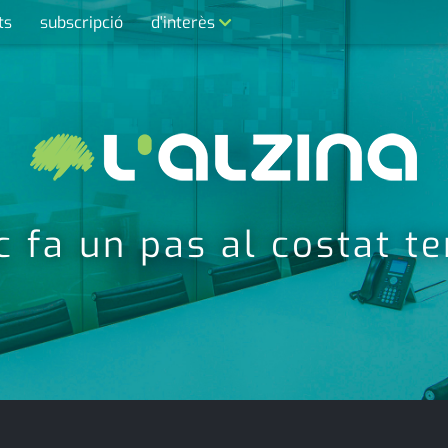
ts
subscripció
d'interès
contacte
farmàcies
telèfons
calendari
ic fa un pas al costat t