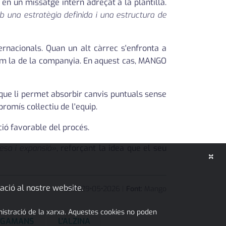
 en un missatge intern adreçat a la plantilla.
una estratègia definida i una estructura de
rnacionals. Quan un alt càrrec s'enfronta a
com la de la companyia. En aquest cas, MANGO
que li permet absorbir canvis puntuals sense
romís col·lectiu de l'equip.
ió favorable del procés.
esa i expansió»
, reforçant la idea que el seu
×
ació al nostre website.
JMP
29
•
05
•
2026
|
Font:
Mango
inistració de la xarxa. Aquestes cookies no poden
LEGAMANS
L'ALZINA