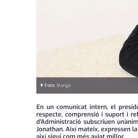
Foto:
Mango
En un comunicat intern, el presid
respecte, comprensió i suport i r
d'Administració subscriuen unànim
Jonathan. Així mateix, expressen la
així sigui com més aviat millor.