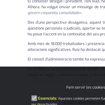
El conseller delegat i president, Toni Ruiz, 
Alhora, ha volgut enviar un missatge de tran
govern corporatiu consolidada»
.
Des d'una perspectiva divulgativa, aquest 
qüestions personals o judicials, apartar-se
ha posat l'accent en la continuïtat del seu p
Amb més de 18.000 treballadors i presència 
alteracions significatives. Ruiz ha destacat q
El consell d'administració també ha expressa
En definitiva, la sortida temporal d'Andi
model de negoci continua avançant amb ambici
Fem servir les cookies
Essencials:
Aquestes cookies permeten funci
MANGO JONATHAN AND
ser desactivades.