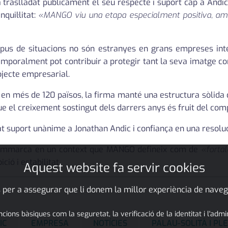
ha traslladat públicament el seu respecte i suport cap a Andic
quil·litat:
«MANGO viu una etapa especialment positiva, amb 
tipus de situacions no són estranyes en grans empreses inte
 temporalment pot contribuir a protegir tant la seva imatge 
rojecte empresarial.
en més de 120 països, la firma manté una estructura sòlida 
ue el creixement sostingut dels darrers anys és fruit del comp
t suport unànime a Jonathan Andic i confiança en una resoluc
c s'emmarca en un context que MANGO defineix com de
«fortal
ó i estabilitat.
Aquest website fa servir cookies
 per a assegurar que li donem la millor experiència de naveg
ons bàsiques com la seguretat, la verificació de la identitat i l'adm
IC
EMPRESA
NOTÍCIES
PALAU-SOLITÀ I P