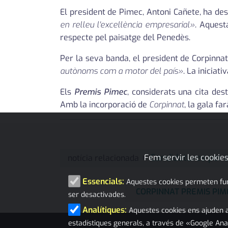
El president de Pimec, Antoni Cañete, ha des
en relleu l'excel·lència empresarial»
. Aquest
respecte pel paisatge del Penedès.
Per la seva banda, el president de Corpinna
autònoms com a motor del país»
. La iniciat
Els
Premis Pimec
, considerats una cita des
Amb la incorporació de
Corpinnat
, la gala f
Candidatures per a
Fem servir les cookies
notícia relacionada
Essencials:
Aquestes cookies permeten funci
CORPINNAT PREMIS PIM
ser desactivades.
Analítiques:
Aquestes cookies ens ajuden a
estadístiques generals, a través de «Google Ana