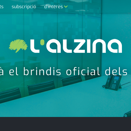
ts
subscripció
d'interès
contacte
farmàcies
telèfons
calendari
à el brindis oficial del