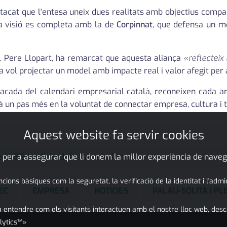
tacat que l'entesa uneix dues realitats amb objectius compa
a visió es completa amb la de
Corpinnat
, que defensa un mo
t, Pere Llopart, ha remarcat que aquesta aliança
«reflecteix 
iva vol projectar un model amb impacte real i valor afegit per
tacada del calendari empresarial català, reconeixen cada any
arà un pas més en la voluntat de connectar empresa, cultura i t
Aquest website fa servir cookies
 la 39a edició dels Premis Pimec
 per a assegurar que li donem la millor experiència de naveg
ons bàsiques com la seguretat, la verificació de la identitat i l'adm
EC
EMPRESA
NOTÍCIES
PALAU-SOLITÀ I P
 entendre com els visitants interactuen amb el nostre lloc web, desc
lytics™»