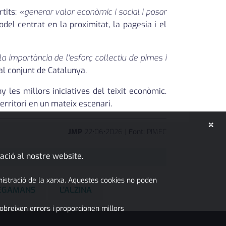
rtits:
«generar valor econòmic i social i posar
del centrat en la proximitat, la pagesia i el
la importància de l'esforç col·lectiu de pimes i
 al conjunt de Catalunya.
 les millors iniciatives del teixit econòmic.
erritori en un mateix escenari.
×
JMP
22
•
06
•
2026
|
Font:
PIMEC
ació al nostre website.
inistració de la xarxa. Aquestes cookies no poden
LEGAMANS
L'ALZINA
obreixen errors i proporcionen millors