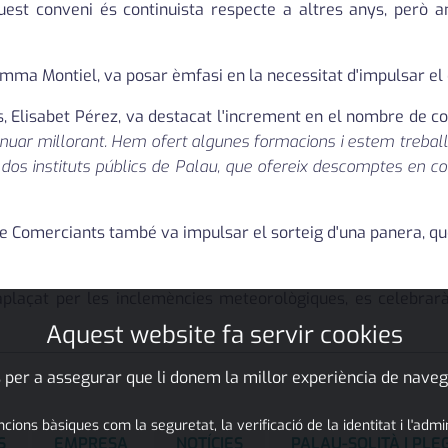
aquest conveni és continuista respecte a altres anys, però
emma Montiel, va posar èmfasi en la necessitat d'impulsar el
, Elisabet Pérez, va destacat l'increment en el nombre de c
nuar millorant. Hem ofert algunes formacions i estem treba
dos instituts públics de Palau, que ofereix descomptes en c
e Comerciants també va impulsar el sorteig d'una panera, qu
aplaçat per les inclemències meteorològiques, es celebrarà
Aquest website fa servir cookies
 per a assegurar que li donem la millor experiència de naveg
ons bàsiques com la seguretat, la verificació de la identitat i l'adm
S
EMPRESA
NOTÍCIES
PALAU-SOLITÀ I PL