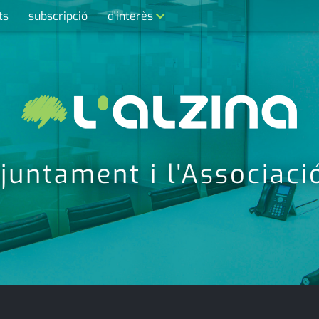
ts
subscripció
d'interès
contacte
farmàcies
telèfons
calendari
Ajuntament i l'Associac