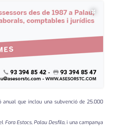
×
ció anual que inclou una subvenció de 25.000
 el
Fora Estocs
,
Palau Desfila
, i una campanya