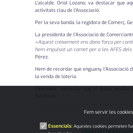
L'alcalde, Oriol Lozano, va destacar que 
activitats clau de l'Associació.
Per la seva banda, la regidora de Comerç, G
La presidenta de l'Associació de Comerciants
«Aquest creixement ens dona força per conti
hem impulsat un carnet per a les AFES dels 
Pérez.
Hem de recordar que enguany, l'Associació d
la venda de loteria.
Finalment, comentar que el
Palau desfila
, 
Marinada.
Fem servir les cookies
Essencials:
Aquestes cookies permeten funci
CONVENI COMERCIANT