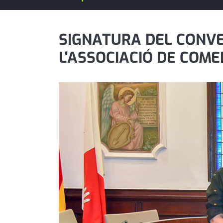
política
promo serveis
SIGNATURA DEL CONVE
L'ASSOCIACIÓ DE COM
reportatge
salut
serveis
societat
successos
urbanisme
editorial