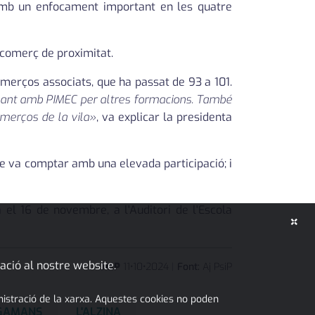
 amb un enfocament important en les quatre
 comerç de proximitat.
omerços associats, que ha passat de 93 a 101.
llant amb PIMEC per altres formacions. També
omerços de la vila»
, va explicar la presidenta
e va comptar amb una elevada participació; i
 el 16 de novembre, a l'Auditori de l'Escola
×
ació al nostre website.
JMP
11
•
10
•
2024
|
Font:
Aj PsiP
inistració de la xarxa. Aquestes cookies no poden
EGAMANS
L'ALZINA