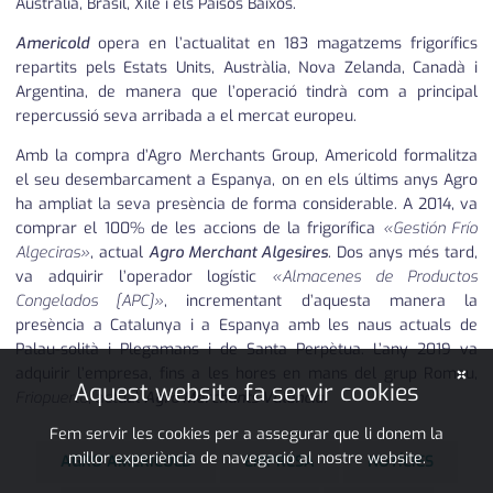
Austràlia, Brasil, Xile i els Països Baixos.
Americold
opera en l’actualitat en 183 magatzems frigorífics
repartits pels Estats Units, Austràlia, Nova Zelanda, Canadà i
Argentina, de manera que l’operació tindrà com a principal
repercussió seva arribada a el mercat europeu.
Amb la compra d’Agro Merchants Group, Americold formalitza
el seu desembarcament a Espanya, on en els últims anys Agro
ha ampliat la seva presència de forma considerable. A 2014, va
comprar el 100% de les accions de la frigorífica
«Gestión Frío
Algeciras»
, actual
Agro Merchant Algesires
. Dos anys més tard,
va adquirir l’operador logístic
«Almacenes de Productos
Congelados [APC]»
, incrementant d’aquesta manera la
presència a Catalunya i a Espanya amb les naus actuals de
Palau-solità i Plegamans i de Santa Perpètua. L’any 2019 va
×
adquirir l’empresa, fins a les hores en mans del grup Romeu,
Aquest website fa servir cookies
Friopuerto
, actual
Agro Merchants València
.
Fem servir les cookies per a assegurar que li donem la
millor experiència de navegació al nostre website.
AGRO AMERICOLD
EMPRESA
NOTÍCIES