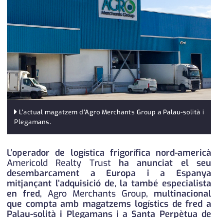
medi ambient
calendari
opinió
política
promo serveis
reportatge
salut
L’actual magatzem d’Agro Merchants Group a Palau-solità i
Plegamans.
serveis
L’operador de logística frigorífica nord-americà
societat
Americold Realty Trust
ha anunciat el seu
desembarcament a Europa i a Espanya
successos
mitjançant l’adquisició de, la també especialista
en fred,
Agro Merchants Group
, multinacional
urbanisme
que compta amb magatzems logístics de fred a
Palau-solità i Plegamans i a Santa Perpètua de
editorial