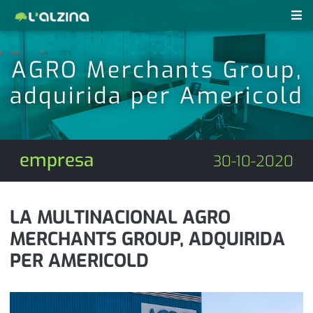
notícies
AGRO Merchants Group,
últimes notícies
adquirida per Americold
revistes pdf
activitats
anunciants
agenda
empresa
30-10-2020
subscripció
cultura
d'interès
economia
LA MULTINACIONAL AGRO
MERCHANTS GROUP, ADQUIRIDA
empresa
contacte
PER AMERICOLD
entrevista
farmàcies
telèfons
esports