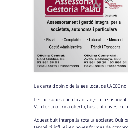
La carta d'opinio de la
seu local de l'AECC
no 
Les persones que durant anys han sostingut l
Van fer una crida oberta, buscant noves mans
Aquest buit interpel·la tota la societat.
Què p
també hi influeixen noves formes de compromí