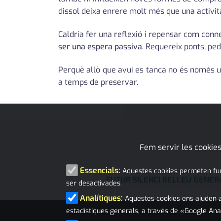
dissol deixa enrere molt més que una activit
Caldria fer una reflexió i repensar com con
ser una espera passiva
. Requereix ponts, pe
Perquè allò que avui es tanca no és només un
a temps de preservar.
Fem servir les cookies
Essencials:
Aquestes cookies permeten funci
FUTUR SILENCI RELLEU GENER
ser desactivades.
Analítiques:
Aquestes cookies ens ajuden a
estadístiques generals, a través de «Google Ana