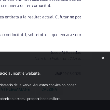
 una manera de fer comunitat.
entitats a la realitat actual.
El futur no pot
 continuïtat. I, sobretot, del que encara som
Josep M Pasadas
×
Director i Editor de L'Alzina
ació al nostre website.
JMP
14
•
06
•
2026
inistració de la xarxa. Aquestes cookies no poden
TÀ I PLEGAMANS
L'ALZINA
obreixen errors i proporcionen millors