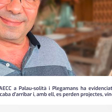
l'AECC a Palau-solità i Plegamans ha evidencia
caba d'arribar i, amb ell, es perden projectes, vin