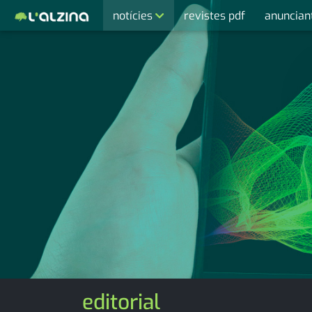
notícies
revistes pdf
anuncian
últimes notícies
activitats
agenda
cultura
economia
empresa
entrevista
esports
medi ambient
editorial
opinió