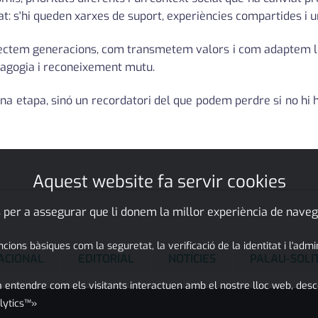
at: s'hi queden xarxes de suport, experiències compartides i
nectem generacions, com transmetem valors i com adaptem les 
dagogia i reconeixement mutu.
a etapa, sinó un recordatori del que podem perdre si no hi ha
Aquest website fa servir cookies
 per a assegurar que li donem la millor experiència de naveg
ons bàsiques com la seguretat, la verificació de la identitat i l'adm
ACIONAL
EDITORIAL
NOTÍCIES
PALAU-SOLI
 entendre com els visitants interactuen amb el nostre lloc web, desc
lytics™»