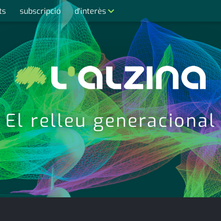
ts
subscripció
d'interès
contacte
farmàcies
telèfons
calendari
El relleu generacional