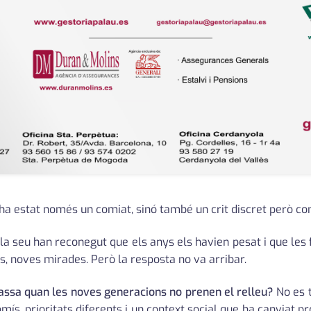
ha estat només un comiat, sinó també un crit discret però co
a seu han reconegut que els anys els havien pesat i que les 
, noves mirades. Però la resposta no va arribar.
assa quan les noves generacions no prenen el relleu?
No es 
s, prioritats diferents i un context social que ha canviat pro